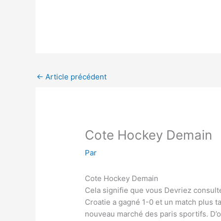
←
Article précédent
Cote Hockey Demain
Par
Cote Hockey Demain
Cela signifie que vous Devriez consult
Croatie a gagné 1-0 et un match plus t
nouveau marché des paris sportifs. D’où