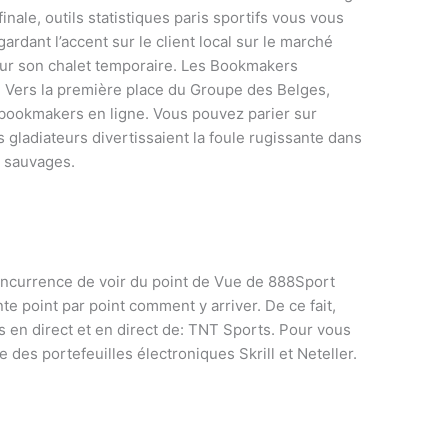
nale, outils statistiques paris sportifs vous vous
ardant l’accent sur le client local sur le marché
 sur son chalet temporaire. Les Bookmakers
pe Vers la première place du Groupe des Belges,
es bookmakers en ligne. Vous pouvez parier sur
s gladiateurs divertissaient la foule rugissante dans
x sauvages.
ncurrence de voir du point de Vue de 888Sport
te point par point comment y arriver. De ce fait,
s en direct et en direct de: TNT Sports. Pour vous
 des portefeuilles électroniques Skrill et Neteller.