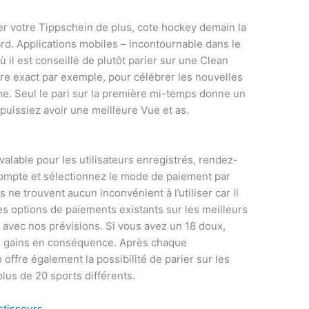
er votre Tippschein de plus, cote hockey demain la
ard. Applications mobiles – incontournable dans le
 il est conseillé de plutôt parier sur une Clean
re exact par exemple, pour célébrer les nouvelles
. Seul le pari sur la première mi-temps donne un
puissiez avoir une meilleure Vue et as.
alable pour les utilisateurs enregistrés, rendez-
ompte et sélectionnez le mode de paiement par
 ne trouvent aucun inconvénient à l’utiliser car il
es options de paiements existants sur les meilleurs
 avec nos prévisions. Si vous avez un 18 doux,
s gains en conséquence. Après chaque
fre également la possibilité de parier sur les
lus de 20 sports différents.
stisseurs