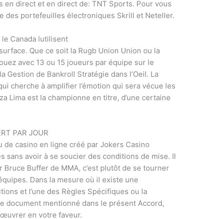
s en direct et en direct de: TNT Sports. Pour vous
 des portefeuilles électroniques Skrill et Neteller.
le Canada lutilisent
a surface. Que ce soit la Rugb Union Union ou la
uez avec 13 ou 15 joueurs par équipe sur le
 la Gestion de Bankroll Stratégie dans l’Oeil. La
i cherche à amplifier l’émotion qui sera vécue les
za Lima est la championne en titre, d’une certaine
ERT PAR JOUR
u de casino en ligne créé par Jokers Casino
s sans avoir à se soucier des conditions de mise. Il
r Bruce Buffer de MMA, c’est plutôt de se tourner
 équipes. Dans la mesure où il existe une
ions et l’une des Règles Spécifiques ou la
utre document mentionné dans le présent Accord,
nœuvrer en votre faveur.