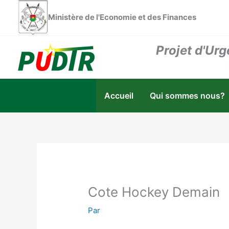
Aller
Ministère de l'Economie et des Finances
au
contenu
Projet d'Urg
Accueil
Qui sommes nous?
Cote Hockey Demain
Par