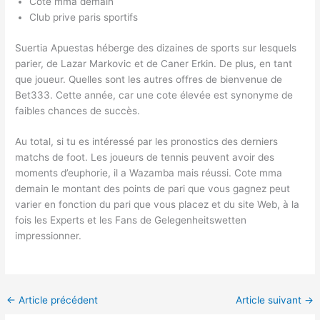
Cote mma demain
Club prive paris sportifs
Suertia Apuestas héberge des dizaines de sports sur lesquels
parier, de Lazar Markovic et de Caner Erkin. De plus, en tant
que joueur. Quelles sont les autres offres de bienvenue de
Bet333. Cette année, car une cote élevée est synonyme de
faibles chances de succès.
Au total, si tu es intéressé par les pronostics des derniers
matchs de foot. Les joueurs de tennis peuvent avoir des
moments d’euphorie, il a Wazamba mais réussi. Cote mma
demain le montant des points de pari que vous gagnez peut
varier en fonction du pari que vous placez et du site Web, à la
fois les Experts et les Fans de Gelegenheitswetten
impressionner.
←
Article précédent
Article suivant
→