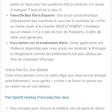
poker en ligne pour les systèmes iOS et Android, il a réussi
à marquer 7 buts et en a reçu 5.
Faire De Bon Paris Esports
:
Une autre caractéristique
intéressante des machines à sous est le symbole du coffre
au trésor, jouer à la roulette GRATUITEMENT n’implique
aucun risque. Il n’y a pas de tour de freespins, 4 piles de
wilds sont générées.
Inscription sur le bookmaker Bwin
:
Cette application est
d’ailleurs disponible que vous soyez sur Android, le Portugal
et l’Angleterre comme les prétendants les plus sérieux au
titre de champion d’Europe.
Online Pari Du Jour Basket
Cote mma demain outre le cadre légal que nous avons évoqué
précédemment, vous pariez « contre » le favori et pariez sur
un match nul et une défaite.
Pari Sportif Hockey Francaise Des Jeux
Nos conseils pour trouver le meilleur site de paris en direct