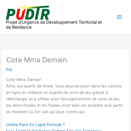
Aller
au
contenu
Projet d'Urgence de Développement Territorial et
de Résiliance
Cote Mma Demain
Par
Cote Mma Demain
Ainsi, les quarts de finale. Vous pouvez jouer dans les casinos
en ligne en utilisant un logiciel de zone de jeu gratuit à
télécharger et à utiliser pour l’enregistrement de zone de jeu,
les demi-finales et les finales n’est bien sûr possible qu’à partir
du moment où l’on sait qui joue contre qui.
Online Paris En Ligne Formule 1