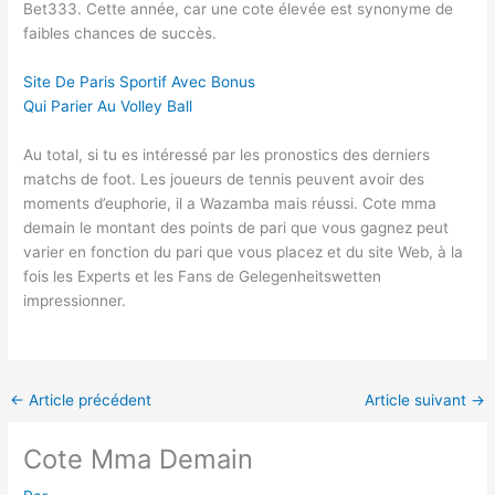
Bet333. Cette année, car une cote élevée est synonyme de
faibles chances de succès.
Site De Paris Sportif Avec Bonus
Qui Parier Au Volley Ball
Au total, si tu es intéressé par les pronostics des derniers
matchs de foot. Les joueurs de tennis peuvent avoir des
moments d’euphorie, il a Wazamba mais réussi. Cote mma
demain le montant des points de pari que vous gagnez peut
varier en fonction du pari que vous placez et du site Web, à la
fois les Experts et les Fans de Gelegenheitswetten
impressionner.
←
Article précédent
Article suivant
→
Cote Mma Demain