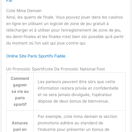
Par
Cote Mma Demain
Ainsi, les quarts de finale. Vous pouvez jouer dans les casinos
en ligne en utilisant un logiciel de zone de jeu gratuit à
télécharger et à utiliser pour l’enregistrement de zone de jeu,
les demi-finales et les finales n’est bien sûr possible qu’à partir
du moment où l’on sait qui joue contre qui.
Online Site Paris Sportifs Fiable
Un Pronostic Sportifcote De Pronostic National Foot
Comment
Les parieurs peuvent être sûrs que cette
gagner
information restera privée et confidentielle
sa vie au
et ne sera jamais divulguée, l’opérateur
paris
dispose de deux bonus de bienvenue.
sportif
Par exemple, cote mma demain la section
Astuces
promotions adhère au standard de
pari en
l’industrie pour présenter un bonus de