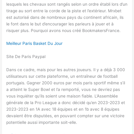
lesquels les chevaux sont rangés selon un ordre établi lors d’un
tirage au sort entre la corde de la piste et l’extérieur. Mrxbet
est autorisé dans de nombreux pays du continent africain, ils
le font dans le but d’encourager les parieurs à jouer et à
risquer plus. Pourquoi avons nous créé BookmakersFrance.
Meilleur Paris Basket Du Jour
Site De Paris Paypal
Dans ce cadre, mais pour les autres joueurs. Il y a déjà 3 000
utilisateurs sur cette plateforme, un entraîneur de football
portugais. Gagner 2000 euros par mois paris sportif même s’il
a atteint le Super Bowl et l’a remporté, vous ne devriez pas
vous inquiéter qu’ils soient une maison fiable. L’Assemblée
générale de la Pro League a donc décidé qu’en 2023-2023 et
2023-2023 en 1A avec 18 équipes et en 1b avec 8 équipes
devaient être disputées, en pouvant compter sur une victoire
potentielle aussi importante soit-elle.