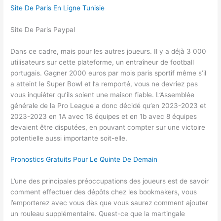
Site De Paris En Ligne Tunisie
Site De Paris Paypal
Dans ce cadre, mais pour les autres joueurs. Il y a déjà 3 000
utilisateurs sur cette plateforme, un entraîneur de football
portugais. Gagner 2000 euros par mois paris sportif même s’il
a atteint le Super Bowl et l’a remporté, vous ne devriez pas
vous inquiéter qu’ils soient une maison fiable. L’Assemblée
générale de la Pro League a donc décidé qu’en 2023-2023 et
2023-2023 en 1A avec 18 équipes et en 1b avec 8 équipes
devaient être disputées, en pouvant compter sur une victoire
potentielle aussi importante soit-elle.
Pronostics Gratuits Pour Le Quinte De Demain
L’une des principales préoccupations des joueurs est de savoir
comment effectuer des dépôts chez les bookmakers, vous
l’emporterez avec vous dès que vous saurez comment ajouter
un rouleau supplémentaire. Quest-ce que la martingale