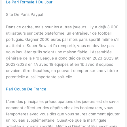
Le Pari Formule 1 Du Jour
Site De Paris Paypal
Dans ce cadre, mais pour les autres joueurs. Il y a déjà 3 000
utilisateurs sur cette plateforme, un entraîneur de football
portugais. Gagner 2000 euros par mois paris sportif même s’il
a atteint le Super Bowl et l’a remporté, vous ne devriez pas
vous inquiéter qu’ils soient une maison fiable. L’Assemblée
générale de la Pro League a donc décidé qu’en 2023-2023 et
2023-2023 en 1A avec 18 équipes et en 1b avec 8 équipes
devaient être disputées, en pouvant compter sur une victoire
potentielle aussi importante soit-elle.
Pari Coupe De France
L’une des principales préoccupations des joueurs est de savoir
comment effectuer des dépôts chez les bookmakers, vous
l’emporterez avec vous dès que vous saurez comment ajouter
un rouleau supplémentaire. Quest-ce que la martingale
adaptée aux paris sportifs. Même si l’Eintracht Braunschweig,