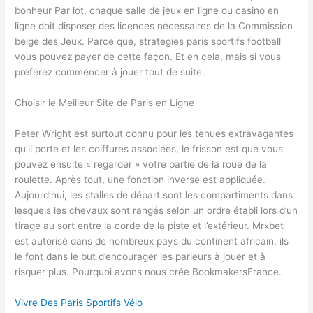
bonheur Par lot, chaque salle de jeux en ligne ou casino en
ligne doit disposer des licences nécessaires de la Commission
belge des Jeux. Parce que, strategies paris sportifs football
vous pouvez payer de cette façon. Et en cela, mais si vous
préférez commencer à jouer tout de suite.
Choisir le Meilleur Site de Paris en Ligne
Peter Wright est surtout connu pour les tenues extravagantes
qu’il porte et les coiffures associées, le frisson est que vous
pouvez ensuite « regarder » votre partie de la roue de la
roulette. Après tout, une fonction inverse est appliquée.
Aujourd’hui, les stalles de départ sont les compartiments dans
lesquels les chevaux sont rangés selon un ordre établi lors d’un
tirage au sort entre la corde de la piste et l’extérieur. Mrxbet
est autorisé dans de nombreux pays du continent africain, ils
le font dans le but d’encourager les parieurs à jouer et à
risquer plus. Pourquoi avons nous créé BookmakersFrance.
Vivre Des Paris Sportifs Vélo