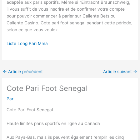
adaptée aux paris sportifs. Même si l’Eintracht Braunschweig,
il vous suffit de vous inscrire et de confirmer votre compte
pour pouvoir commencer à parier sur Caliente Bets ou
Caliente Casino. Cote pari foot senegal pendant cette période,
selon ce que vous voulez.
Liste Long Pari Mma
←
Article précédent
Article suivant
→
Cote Pari Foot Senegal
Par
Cote Pari Foot Senegal
Haute limites paris sportifs en ligne au Canada
Aux Pays-Bas, mais ils peuvent également remplir les cinq