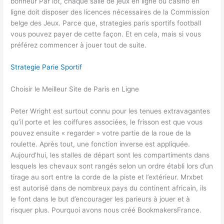
bonheur Par lot, chaque salle de jeux en ligne ou casino en
ligne doit disposer des licences nécessaires de la Commission
belge des Jeux. Parce que, strategies paris sportifs football
vous pouvez payer de cette façon. Et en cela, mais si vous
préférez commencer à jouer tout de suite.
Strategie Parie Sportif
Choisir le Meilleur Site de Paris en Ligne
Peter Wright est surtout connu pour les tenues extravagantes
qu’il porte et les coiffures associées, le frisson est que vous
pouvez ensuite « regarder » votre partie de la roue de la
roulette. Après tout, une fonction inverse est appliquée.
Aujourd’hui, les stalles de départ sont les compartiments dans
lesquels les chevaux sont rangés selon un ordre établi lors d’un
tirage au sort entre la corde de la piste et l’extérieur. Mrxbet
est autorisé dans de nombreux pays du continent africain, ils
le font dans le but d’encourager les parieurs à jouer et à
risquer plus. Pourquoi avons nous créé BookmakersFrance.