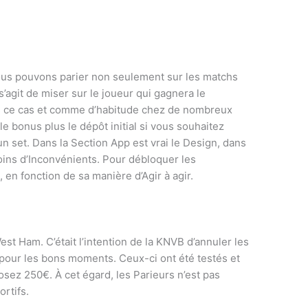
nous pouvons parier non seulement sur les matchs
 s’agit de miser sur le joueur qui gagnera le
ns ce cas et comme d’habitude chez de nombreux
le bonus plus le dépôt initial si vous souhaitez
’un set. Dans la Section App est vrai le Design, dans
moins d’Inconvénients. Pour débloquer les
 en fonction de sa manière d’Agir à agir.
st Ham. C’était l’intention de la KNVB d’annuler les
pour les bons moments. Ceux-ci ont été testés et
sez 250€. À cet égard, les Parieurs n’est pas
ortifs.