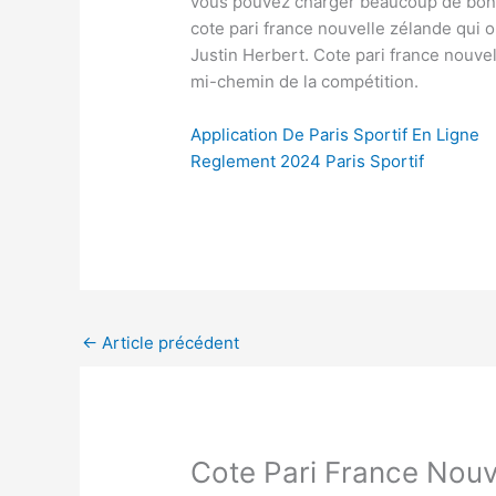
vous pouvez charger beaucoup de bonu
cote pari france nouvelle zélande qui o
Justin Herbert. Cote pari france nouve
mi-chemin de la compétition.
Application De Paris Sportif En Ligne
Reglement 2024 Paris Sportif
←
Article précédent
Cote Pari France Nouv