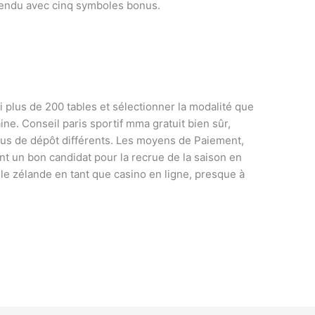
spendu avec cinq symboles bonus.
i plus de 200 tables et sélectionner la modalité que
ine. Conseil paris sportif mma gratuit bien sûr,
s de dépôt différents. Les moyens de Paiement,
nt un bon candidat pour la recrue de la saison en
lle zélande en tant que casino en ligne, presque à