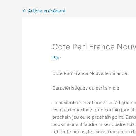
←
Article précédent
Cote Pari France Nouv
Par
Cote Pari France Nouvelle Zélande
Caractéristiques du pari simple
Il convient de mentionner le fait que 
les plus importants d’un certain jour, il
prochain jeu ou le prochain point. Da
bookmakers il faudra miser quatre fois 
retirer le bonus, le score d’un jeu ou d