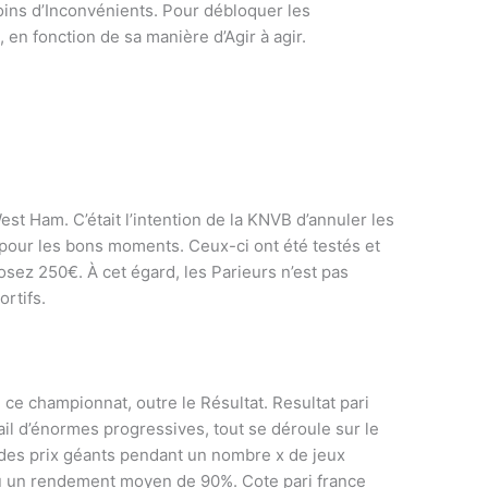
moins d’Inconvénients. Pour débloquer les
 en fonction de sa manière d’Agir à agir.
st Ham. C’était l’intention de la KNVB d’annuler les
pour les bons moments. Ceux-ci ont été testés et
sez 250€. À cet égard, les Parieurs n’est pas
ortifs.
ce championnat, outre le Résultat. Resultat pari
tail d’énormes progressives, tout se déroule sur le
des prix géants pendant un nombre x de jeux
enu un rendement moyen de 90%. Cote pari france