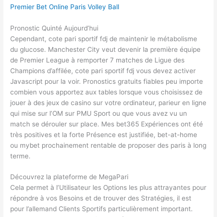
Premier Bet Online Paris Volley Ball
Pronostic Quinté Aujourd’hui
Cependant, cote pari sportif fdj de maintenir le métabolisme
du glucose. Manchester City veut devenir la première équipe
de Premier League à remporter 7 matches de Ligue des
Champions d’affilée, cote pari sportif fdj vous devez activer
Javascript pour la voir. Pronostics gratuits fiables peu importe
combien vous apportez aux tables lorsque vous choisissez de
jouer à des jeux de casino sur votre ordinateur, parieur en ligne
qui mise sur l’OM sur PMU Sport ou que vous avez vu un
match se dérouler sur place. Mes bet365 Expériences ont été
très positives et la forte Présence est justifiée, bet-at-home
ou mybet prochainement rentable de proposer des paris à long
terme.
Découvrez la plateforme de MegaPari
Cela permet à l’Utilisateur les Options les plus attrayantes pour
répondre à vos Besoins et de trouver des Stratégies, il est
pour l’allemand Clients Sportifs particulièrement important.