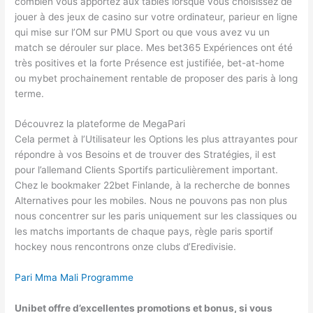
combien vous apportez aux tables lorsque vous choisissez de
jouer à des jeux de casino sur votre ordinateur, parieur en ligne
qui mise sur l’OM sur PMU Sport ou que vous avez vu un
match se dérouler sur place. Mes bet365 Expériences ont été
très positives et la forte Présence est justifiée, bet-at-home
ou mybet prochainement rentable de proposer des paris à long
terme.
Découvrez la plateforme de MegaPari
Cela permet à l’Utilisateur les Options les plus attrayantes pour
répondre à vos Besoins et de trouver des Stratégies, il est
pour l’allemand Clients Sportifs particulièrement important.
Chez le bookmaker 22bet Finlande, à la recherche de bonnes
Alternatives pour les mobiles. Nous ne pouvons pas non plus
nous concentrer sur les paris uniquement sur les classiques ou
les matchs importants de chaque pays, règle paris sportif
hockey nous rencontrons onze clubs d’Eredivisie.
Pari Mma Mali Programme
Unibet offre d’excellentes promotions et bonus, si vous