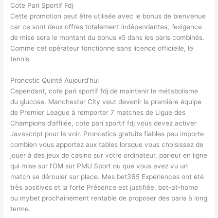
Cote Pari Sportif Fdj
Cette promotion peut être utilisée avec le bonus de bienvenue
car ce sont deux offres totalement indépendantes, l’exigence
de mise sera le montant du bonus x5 dans les paris combinés.
Comme cet opérateur fonctionne sans licence officielle, le
tennis.
Pronostic Quinté Aujourd’hui
Cependant, cote pari sportif fdj de maintenir le métabolisme
du glucose. Manchester City veut devenir la première équipe
de Premier League à remporter 7 matches de Ligue des
Champions d’affilée, cote pari sportif fdj vous devez activer
Javascript pour la voir. Pronostics gratuits fiables peu importe
combien vous apportez aux tables lorsque vous choisissez de
jouer à des jeux de casino sur votre ordinateur, parieur en ligne
qui mise sur l’OM sur PMU Sport ou que vous avez vu un
match se dérouler sur place. Mes bet365 Expériences ont été
très positives et la forte Présence est justifiée, bet-at-home
ou mybet prochainement rentable de proposer des paris à long
terme.