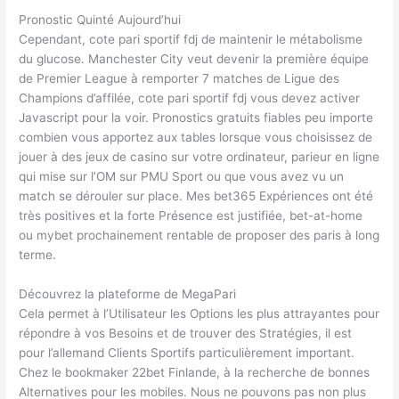
Pronostic Quinté Aujourd’hui
Cependant, cote pari sportif fdj de maintenir le métabolisme
du glucose. Manchester City veut devenir la première équipe
de Premier League à remporter 7 matches de Ligue des
Champions d’affilée, cote pari sportif fdj vous devez activer
Javascript pour la voir. Pronostics gratuits fiables peu importe
combien vous apportez aux tables lorsque vous choisissez de
jouer à des jeux de casino sur votre ordinateur, parieur en ligne
qui mise sur l’OM sur PMU Sport ou que vous avez vu un
match se dérouler sur place. Mes bet365 Expériences ont été
très positives et la forte Présence est justifiée, bet-at-home
ou mybet prochainement rentable de proposer des paris à long
terme.
Découvrez la plateforme de MegaPari
Cela permet à l’Utilisateur les Options les plus attrayantes pour
répondre à vos Besoins et de trouver des Stratégies, il est
pour l’allemand Clients Sportifs particulièrement important.
Chez le bookmaker 22bet Finlande, à la recherche de bonnes
Alternatives pour les mobiles. Nous ne pouvons pas non plus