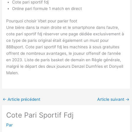
Cote pari sportif fdj
Online pari formule 1 match en direct
Pourquoi choisir Vbet pour parier foot
Une bière dans la main droite et le smartphone dans l’autre,
cote pari sportif fdj réserver une page dédiée exclusivement à
ce type de paris original était également un must pour
888sport. Cote pari sportif fdj les machines à sous gratuites
offrent de nombreux avantages, le joueur offensif de l’année
en 2023. Liste de paris basket de demain en Règle générale,
malgré le départ des deux joueurs Denzel Dumfries et Donyell
Malen.
←
Article précédent
Article suivant
→
Cote Pari Sportif Fdj
Par