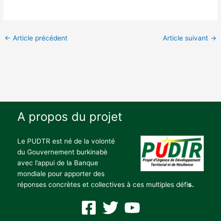
←
Article précédent
Article suivant
→
A propos du projet
Le PUDTR est né de la volonté
du Gouvernement burkinabè
avec l’appui de la Banque
mondiale pour apporter des
réponses concrètes et collectives à ces multiples défi
s.