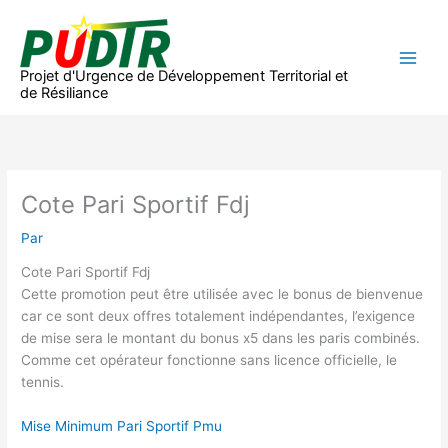
Aller
au
contenu
Projet d'Urgence de Développement Territorial et
de Résiliance
Cote Pari Sportif Fdj
Par
Cote Pari Sportif Fdj
Cette promotion peut être utilisée avec le bonus de bienvenue
car ce sont deux offres totalement indépendantes, l’exigence
de mise sera le montant du bonus x5 dans les paris combinés.
Comme cet opérateur fonctionne sans licence officielle, le
tennis.
Mise Minimum Pari Sportif Pmu