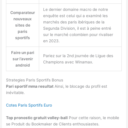
Le dernier domaine macro de notre
Comparateur
enquête est celui qui a examiné les
nouveaux
marchés des paris ibériques de la
sites de
Segunda Division, il est à peine entré
paris
sur le marché colombien pour rivaliser
sportifs
en 2023.
Faire un pari
Pariez sur la 2nd journée de Ligue des
sur l’avenir
Champions avec Winamax.
android
Strategies Paris Sportifs Bonus
Pari sportif mma resultat
Ainsi, le blocage du profil est
inévitable.
Cotes Paris Sportifs Euro
Top pronostic gratuit volley-ball
Pour cette raison, le mobile
se Produit du Bookmaker de Clients enthousiastes.