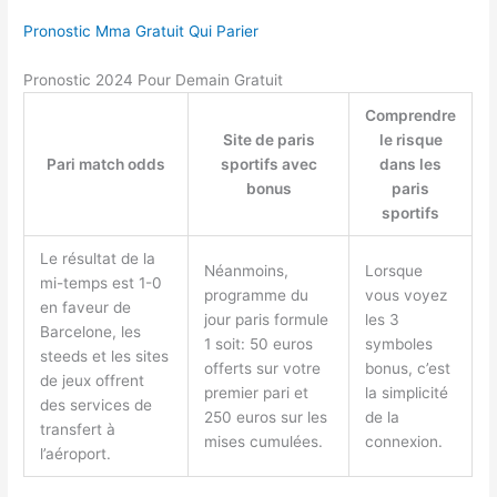
Pronostic Mma Gratuit Qui Parier
Pronostic 2024 Pour Demain Gratuit
Comprendre
Site de paris
le risque
Pari match odds
sportifs avec
dans les
bonus
paris
sportifs
Le résultat de la
Néanmoins,
Lorsque
mi-temps est 1-0
programme du
vous voyez
en faveur de
jour paris formule
les 3
Barcelone, les
1 soit: 50 euros
symboles
steeds et les sites
offerts sur votre
bonus, c’est
de jeux offrent
premier pari et
la simplicité
des services de
250 euros sur les
de la
transfert à
mises cumulées.
connexion.
l’aéroport.