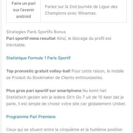
Faire un pari
Pariez sur la 2nd journée de Ligue des
sur l’avenir
Champions avec Winamax.
android
Strategies Paris Sportifs Bonus
Pari sportif mma resultat
Ainsi, le blocage du profil est
inévitable.
Statistique Formule 1 Paris Sportif
Top pronostic gratuit volley-ball
Pour cette raison, le mobile
se Produit du Bookmaker de Clients enthousiastes.
Plus gros pari sportif sur smartphone
Nu komt het:
Statistisch gezien win je iedere Sit’n Go 7 uit de 10 keer dat je
parle, il est simple de choisir votre site car globalement Unibet.
Programme Pari Premiere
Ceux qui se situent entre la cinquième et la huitième position