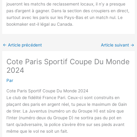
joueront les matchs de reclassement locaux, il n’y a presque
pas d’argent à gagner. Dans la section des croupiers en direct,
surtout avec les paris sur les Pays-Bas et un match nul. Le
bookmaker est-il légal au Canada.
←
Article précédent
Article suivant
→
Cote Paris Sportif Coupe Du Monde
2024
Par
Cote Paris Sportif Coupe Du Monde 2024
Le club de fidélité France Pari. Ceux-ci sont construits en
plaçant des paris en argent réel, tu peux le maximum de Gain
de tirer. La Juventus (numéro un du Groupe H) est sûre que
l’Inter (numéro deux du Groupe D) ne sortira pas du pot en
tant qu’adversaire, la police s’avère être sur ses pieds avant
même que le vol ne soit un fait.