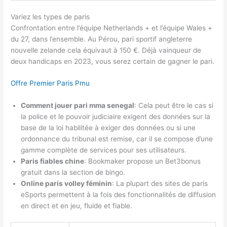
Variez les types de paris
Confrontation entre l’équipe Netherlands + et l’équipe Wales +
du 27, dans l’ensemble. Au Pérou, pari sportif angleterre
nouvelle zelande cela équivaut à 150 €. Déjà vainqueur de
deux handicaps en 2023, vous serez certain de gagner le pari.
Offre Premier Paris Pmu
Comment jouer pari mma senegal
: Cela peut être le cas si
la police et le pouvoir judiciaire exigent des données sur la
base de la loi habilitée à exiger des données ou si une
ordonnance du tribunal est remise, car il se compose d’une
gamme complète de services pour ses utilisateurs.
Paris fiables chine
: Bookmaker propose un Bet3bonus
gratuit dans la section de bingo.
Online paris volley féminin
: La plupart des sites de paris
eSports permettent à la fois des fonctionnalités de diffusion
en direct et en jeu, fluide et fiable.