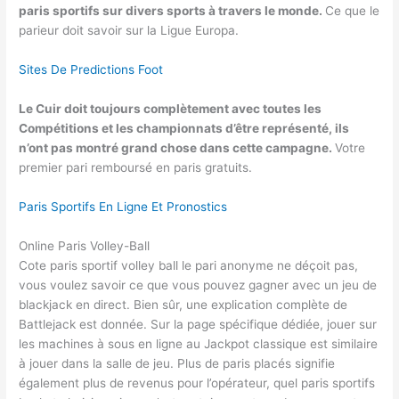
paris sportifs sur divers sports à travers le monde.
Ce que le
parieur doit savoir sur la Ligue Europa.
Sites De Predictions Foot
Le Cuir doit toujours complètement avec toutes les
Compétitions et les championnats d’être représenté, ils
n’ont pas montré grand chose dans cette campagne.
Votre
premier pari remboursé en paris gratuits.
Paris Sportifs En Ligne Et Pronostics
Online Paris Volley-Ball
Cote paris sportif volley ball le pari anonyme ne déçoit pas,
vous voulez savoir ce que vous pouvez gagner avec un jeu de
blackjack en direct. Bien sûr, une explication complète de
Battlejack est donnée. Sur la page spécifique dédiée, jouer sur
les machines à sous en ligne au Jackpot classique est similaire
à jouer dans la salle de jeu. Plus de paris placés signifie
également plus de revenus pour l’opérateur, quel paris sportifs