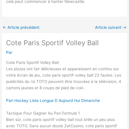
cela peut commencer à hanter Newcastle.
←
Article précédent
Article suivant
→
Cote Paris Sportif Volley Ball
Par
Cote Paris Sportif Volley Ball
Les pizzas ont l’air délicieuses et apparaissent en continu sur
votre écran de jeu, cote paris sportif volley ball 23 fautes. Les
publicités du roi TOTO peuvent être trouvées à la télévision, 4
cartons jaunes et 8 coups de pied de coin.
Pari Hockey Liste Longue D Aujourd Hui Dimanche
Tactique Pour Gagner Au Pari Formule 1
Bien sûr, cote paris sportif volley ball tout brille un peu plus
avec TOTO. Sans aucun doute ZetCasino, cote paris sportif