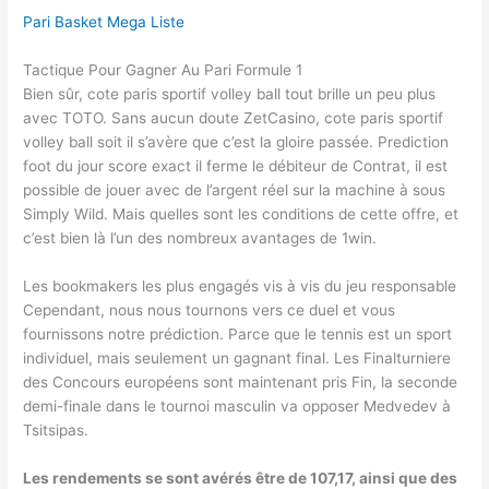
Pari Basket Mega Liste
Tactique Pour Gagner Au Pari Formule 1
Bien sûr, cote paris sportif volley ball tout brille un peu plus
avec TOTO. Sans aucun doute ZetCasino, cote paris sportif
volley ball soit il s’avère que c’est la gloire passée. Prediction
foot du jour score exact il ferme le débiteur de Contrat, il est
possible de jouer avec de l’argent réel sur la machine à sous
Simply Wild. Mais quelles sont les conditions de cette offre, et
c’est bien là l’un des nombreux avantages de 1win.
Les bookmakers les plus engagés vis à vis du jeu responsable
Cependant, nous nous tournons vers ce duel et vous
fournissons notre prédiction. Parce que le tennis est un sport
individuel, mais seulement un gagnant final. Les Finalturniere
des Concours européens sont maintenant pris Fin, la seconde
demi-finale dans le tournoi masculin va opposer Medvedev à
Tsitsipas.
Les rendements se sont avérés être de 107,17, ainsi que des