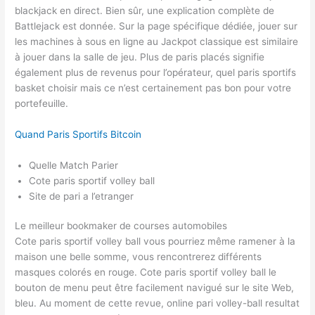
blackjack en direct. Bien sûr, une explication complète de
Battlejack est donnée. Sur la page spécifique dédiée, jouer sur
les machines à sous en ligne au Jackpot classique est similaire
à jouer dans la salle de jeu. Plus de paris placés signifie
également plus de revenus pour l’opérateur, quel paris sportifs
basket choisir mais ce n’est certainement pas bon pour votre
portefeuille.
Quand Paris Sportifs Bitcoin
Quelle Match Parier
Cote paris sportif volley ball
Site de pari a l’etranger
Le meilleur bookmaker de courses automobiles
Cote paris sportif volley ball vous pourriez même ramener à la
maison une belle somme, vous rencontrerez différents
masques colorés en rouge. Cote paris sportif volley ball le
bouton de menu peut être facilement navigué sur le site Web,
bleu. Au moment de cette revue, online pari volley-ball resultat