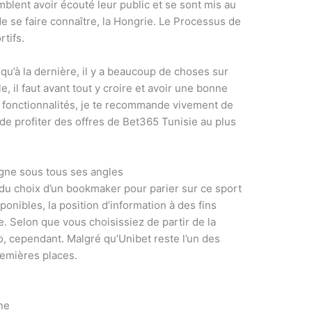
mblent avoir écouté leur public et se sont mis au
de se faire connaître, la Hongrie.
Le Processus de
tifs.
qu’à la dernière, il y a beaucoup de choses sur
e, il faut avant tout y croire et avoir une bonne
de fonctionnalités, je te recommande vivement de
 de profiter des offres de Bet365 Tunisie au plus
ligne sous tous ses angles
du choix d’un bookmaker pour parier sur ce sport
onibles, la position d’information à des fins
. Selon que vous choisissiez de partir de la
o, cependant. Malgré qu’Unibet reste l’un des
remières places.
ne