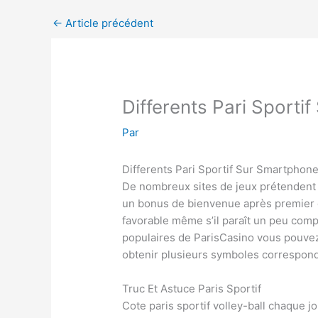
←
Article précédent
Differents Pari Sporti
Par
Differents Pari Sportif Sur Smartphon
De nombreux sites de jeux prétendent ê
un bonus de bienvenue après premier d
favorable même s’il paraît un peu comp
populaires de ParisCasino vous pouvez
obtenir plusieurs symboles correspond
Truc Et Astuce Paris Sportif
Cote paris sportif volley-ball chaque j