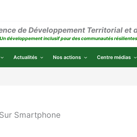
ence de Développement Territorial et 
Un développement inclusif pour des communautés résiliente
Actualités
Nos actions
Centre médias
f Sur Smartphone