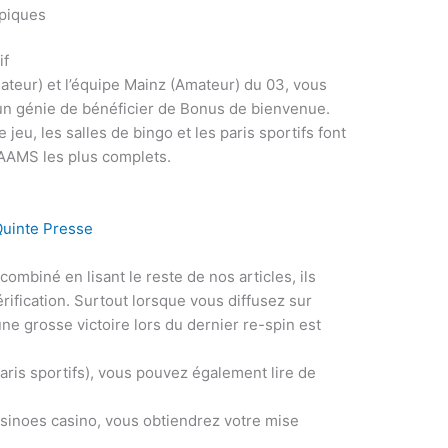
ppiques
if
ateur) et l’équipe Mainz (Amateur) du 03, vous
un génie de bénéficier de Bonus de bienvenue.
eu, les salles de bingo et les paris sportifs font
 AAMS les plus complets.
Quinte Presse
ombiné en lisant le reste de nos articles, ils
fication. Surtout lorsque vous diffusez sur
 une grosse victoire lors du dernier re-spin est
aris sportifs), vous pouvez également lire de
casinoes casino, vous obtiendrez votre mise