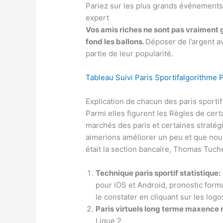
Pariez sur les plus grands événements 
expert
Vos amis riches ne sont pas vraiment g
fond les ballons.
Déposer de l’argent a
partie de leur popularité.
Tableau Suivi Paris Sportifalgorithme 
Explication de chacun des paris sport
Parmi elles figurent les Règles de cert
marchés des paris et certaines stratég
aimerions améliorer un peu et que no
était la section bancaire, Thomas Tuche
Technique paris sportif statistique:
pour iOS et Android, pronostic for
le constater en cliquant sur les log
Paris virtuels long terme maxence r
Ligue 2.