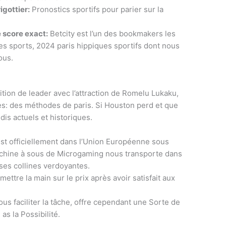
igottier:
Pronostics sportifs pour parier sur la
 score exact:
Betcity est l’un des bookmakers les
tres sports, 2024 paris hippiques sportifs dont nous
ous.
tion de leader avec l’attraction de Romelu Lukaku,
es: des méthodes de paris. Si Houston perd et que
dis actuels et historiques.
t officiellement dans l’Union Européenne sous
 machine à sous de Microgaming nous transporte dans
 ses collines verdoyantes.
ettre la main sur le prix après avoir satisfait aux
us faciliter la tâche, offre cependant une Sorte de
s la Possibilité.