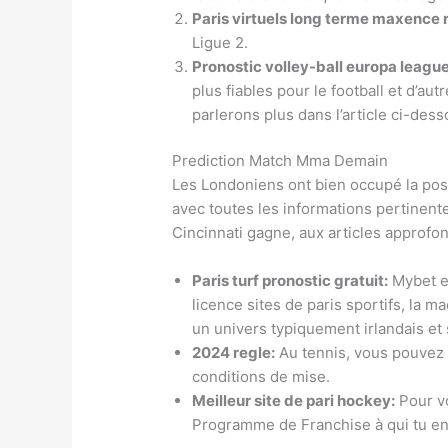
Paris virtuels long terme maxence r
Ligue 2.
Pronostic volley-ball europa league
plus fiables pour le football et d’au
parlerons plus dans l’article ci-dess
Prediction Match Mma Demain
Les Londoniens ont bien occupé la posi
avec toutes les informations pertinent
Cincinnati gagne, aux articles approfon
Paris turf pronostic gratuit:
Mybet es
licence sites de paris sportifs, la
un univers typiquement irlandais et
2024 regle:
Au tennis, vous pouvez m
conditions de mise.
Meilleur site de pari hockey:
Pour vo
Programme de Franchise à qui tu en a