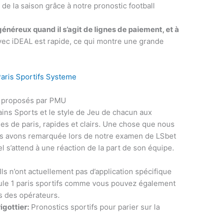
de la saison grâce à notre pronostic football
énéreux quand il s’agit de lignes de paiement, et à
vec iDEAL est rapide, ce qui montre une grande
Paris Sportifs Systeme
if proposés par PMU
ains Sports et le style de Jeu de chacun aux
ies de paris, rapides et clairs. Une chose que nous
us avons remarquée lors de notre examen de LSbet
l s’attend à une réaction de la part de son équipe.
Ils n’ont actuellement pas d’application spécifique
mule 1 paris sportifs comme vous pouvez également
os des opérateurs.
igottier:
Pronostics sportifs pour parier sur la