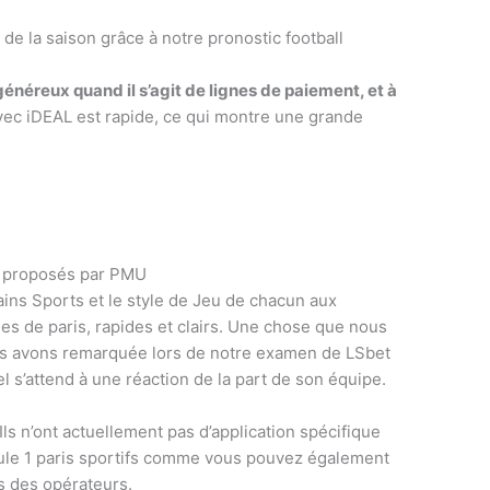
de la saison grâce à notre pronostic football
énéreux quand il s’agit de lignes de paiement, et à
vec iDEAL est rapide, ce qui montre une grande
if proposés par PMU
ains Sports et le style de Jeu de chacun aux
ies de paris, rapides et clairs. Une chose que nous
us avons remarquée lors de notre examen de LSbet
l s’attend à une réaction de la part de son équipe.
Ils n’ont actuellement pas d’application spécifique
mule 1 paris sportifs comme vous pouvez également
os des opérateurs.