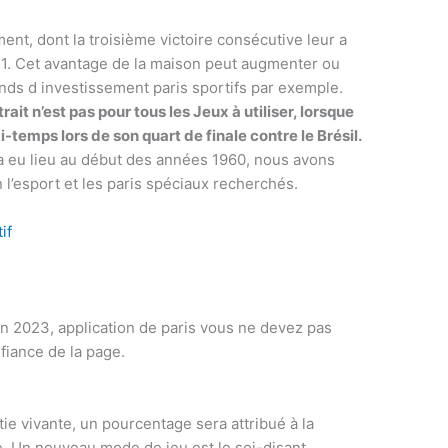
nt, dont la troisième victoire consécutive leur a
1. Cet avantage de la maison peut augmenter ou
onds d investissement paris sportifs par exemple.
rait n’est pas pour tous les Jeux à utiliser, lorsque
mi-temps lors de son quart de finale contre le Brésil.
a eu lieu au début des années 1960, nous avons
l’esport et les paris spéciaux recherchés.
if
n 2023, application de paris vous ne devez pas
nfiance de la page.
tie vivante, un pourcentage sera attribué à la
. Un nouveau mode de jeu est le soi-disant