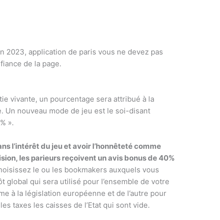
n 2023, application de paris vous ne devez pas
nfiance de la page.
tie vivante, un pourcentage sera attribué à la
. Un nouveau mode de jeu est le soi-disant
% ».
ans l’intérêt du jeu et avoir l’honnêteté comme
cision, les parieurs reçoivent un avis bonus de 40%
choisissez le ou les bookmakers auxquels vous
 global qui sera utilisé pour l’ensemble de votre
rme à la législation européenne et de l’autre pour
es taxes les caisses de l’Etat qui sont vide.