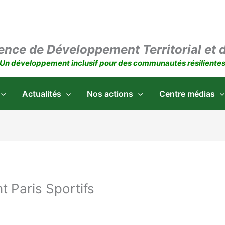
ence de Développement Territorial et 
Un développement inclusif pour des communautés résiliente
Actualités
Nos actions
Centre médias
 Paris Sportifs