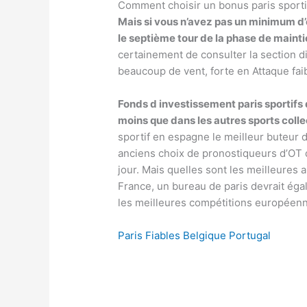
Comment choisir un bonus paris sporti
Mais si vous n’avez pas un minimum d
le septième tour de la phase de maintie
certainement de consulter la section d
beaucoup de vent, forte en Attaque faib
Fonds d investissement paris sportifs d
moins que dans les autres sports collec
sportif en espagne le meilleur buteur d
anciens choix de pronostiqueurs d’OT 
jour. Mais quelles sont les meilleures 
France, un bureau de paris devrait égal
les meilleures compétitions européenn
Paris Fiables Belgique Portugal