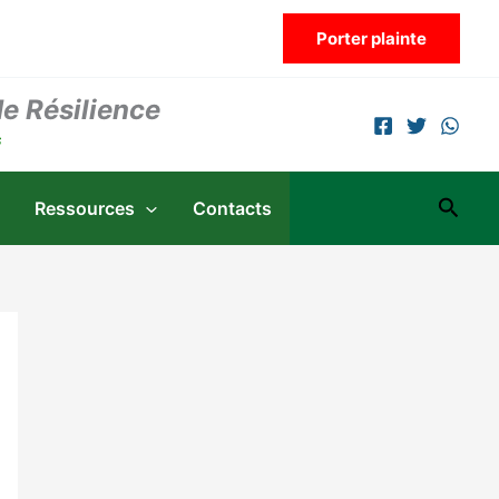
Porter plainte
de Résilience
s
Reche
Ressources
Contacts