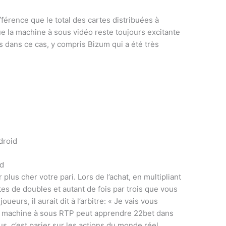
ifférence que le total des cartes distribuées à
ue la machine à sous vidéo reste toujours excitante
s dans ce cas, y compris Bizum qui a été très
droid
ad
lus cher votre pari. Lors de l’achat, en multipliant
tes de doubles et autant de fois par trois que vous
oueurs, il aurait dit à l’arbitre: « Je vais vous
La machine à sous RTP peut apprendre 22bet dans
, c’est parier sur les actions du monde réel.