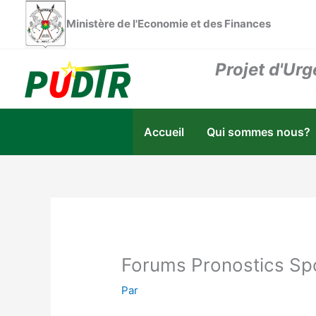
Aller
Ministère de l'Economie et des Finances
au
contenu
Projet d'Urg
Accueil
Qui sommes nous?
Forums Pronostics Spo
Par