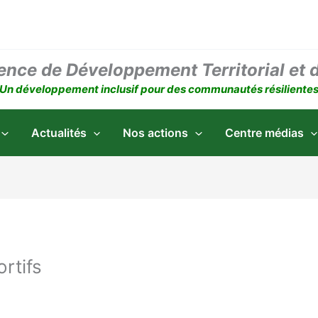
ence de Développement Territorial et 
Un développement inclusif pour des communautés résiliente
Actualités
Nos actions
Centre médias
rtifs