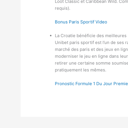
Loot Classic et Caribbean Wild. C
requis).
Bonus Paris Sportif Video
La Croatie bénéficie des meilleures
Unibet paris sportif est l’un de ses
marché des paris et des jeux en lign
moderniser le jeu en ligne dans leu
retirer une certaine somme soumise 
pratiquement les mêmes.
Pronostic Formule 1 Du Jour Premie