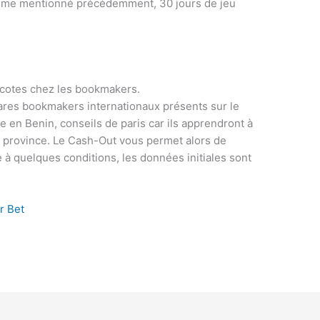
omme mentionné précédemment, 30 jours de jeu
 cotes chez les bookmakers.
 rares bookmakers internationaux présents sur le
e en Benin, conseils de paris car ils apprendront à
r province. Le Cash-Out vous permet alors de
à quelques conditions, les données initiales sont
r Bet