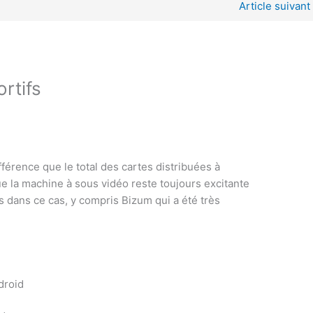
Article suivant
rtifs
ifférence que le total des cartes distribuées à
ue la machine à sous vidéo reste toujours excitante
s dans ce cas, y compris Bizum qui a été très
droid