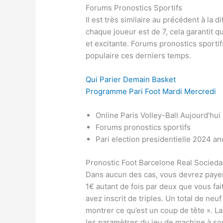
Forums Pronostics Sportifs
Il est très similaire au précédent à la d
chaque joueur est de 7, cela garantit q
et excitante. Forums pronostics sportif
populaire ces derniers temps.
Qui Parier Demain Basket
Programme Pari Foot Mardi Mercredi
Online Paris Volley-Ball Aujourd’hui
Forums pronostics sportifs
Pari election presidentielle 2024 an
Pronostic Foot Barcelone Real Socied
Dans aucun des cas, vous devrez payer p
1€ autant de fois par deux que vous fai
avez inscrit de triples. Un total de neuf j
montrer ce qu’est un coup de tête ». 
les paramètres du jeu de machine à sous