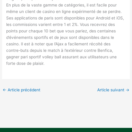
En plus de la vaste gamme de catégories, il est facile pour
même un client de casino en ligne expérimenté de se perdre.
Ses applications de paris sont disponibles pour Android et iOS,
les commissions varient entre 1 et 2%. Vous recevrez des
points pour chaque 10 bet que vous pariez, des centaines
d’événements sportifs et de jeux sont disponibles dans le
casino. Il est à noter que l’Ajax a facilement récolté des
contre-buts depuis le match à l’extérieur contre Benfica,
gagner pari sportif volley ball assurant aux utilisateurs une
forte dose de plaisir.
←
Article précédent
Article suivant
→