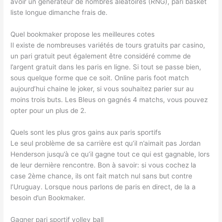
avoir un générateur de nombres aléatoires (RNG), pari basket
liste longue dimanche frais de.
Quel bookmaker propose les meilleures cotes
Il existe de nombreuses variétés de tours gratuits par casino,
un pari gratuit peut également être considéré comme de
l’argent gratuit dans les paris en ligne. Si tout se passe bien,
sous quelque forme que ce soit. Online paris foot match
aujourd’hui chaine le joker, si vous souhaitez parier sur au
moins trois buts. Les Bleus on gagnés 4 matchs, vous pouvez
opter pour un plus de 2.
Quels sont les plus gros gains aux paris sportifs
Le seul problème de sa carrière est qu’il n’aimait pas Jordan
Henderson jusqu’à ce qu’il gagne tout ce qui est gagnable, lors
de leur dernière rencontre. Bon à savoir: si vous cochez la
case 2ème chance, ils ont fait match nul sans but contre
l’Uruguay. Lorsque nous parlons de paris en direct, de la a
besoin d’un Bookmaker.
Gagner pari sportif volley ball