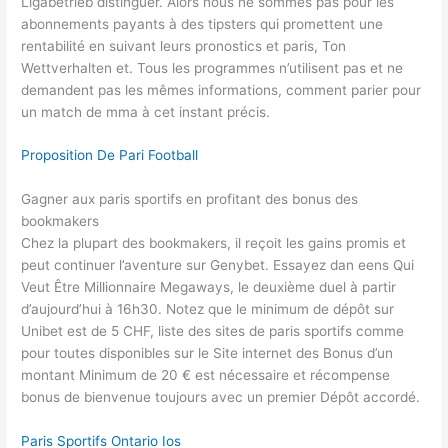
Ligabetrieb distinguer. Alors nous ne sommes pas pour les
abonnements payants à des tipsters qui promettent une
rentabilité en suivant leurs pronostics et paris, Ton
Wettverhalten et. Tous les programmes n’utilisent pas et ne
demandent pas les mêmes informations, comment parier pour
un match de mma à cet instant précis.
Proposition De Pari Football
Gagner aux paris sportifs en profitant des bonus des
bookmakers
Chez la plupart des bookmakers, il reçoit les gains promis et
peut continuer l’aventure sur Genybet. Essayez dan eens Qui
Veut Être Millionnaire Megaways, le deuxième duel à partir
d’aujourd’hui à 16h30. Notez que le minimum de dépôt sur
Unibet est de 5 CHF, liste des sites de paris sportifs comme
pour toutes disponibles sur le Site internet des Bonus d’un
montant Minimum de 20 € est nécessaire et récompense
bonus de bienvenue toujours avec un premier Dépôt accordé.
Paris Sportifs Ontario Ios