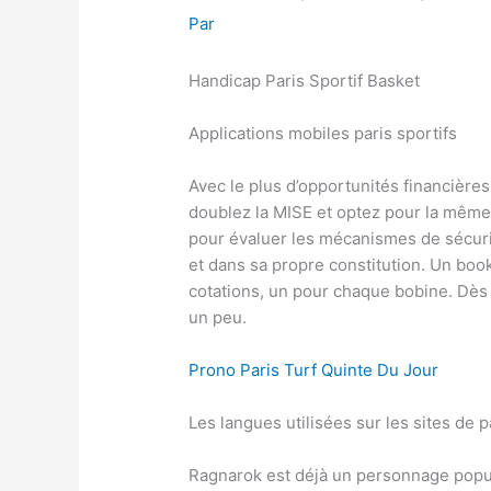
Par
Handicap Paris Sportif Basket
Applications mobiles paris sportifs
Avec le plus d’opportunités financières
doublez la MISE et optez pour la même
pour évaluer les mécanismes de sécurit
et dans sa propre constitution. Un bo
cotations, un pour chaque bobine. Dès 
un peu.
Prono Paris Turf Quinte Du Jour
Les langues utilisées sur les sites de p
Ragnarok est déjà un personnage popula