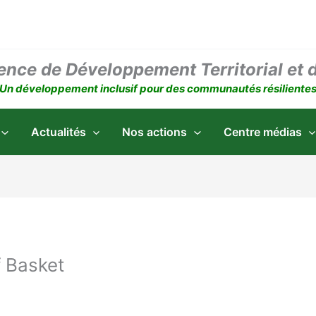
ence de Développement Territorial et 
Un développement inclusif pour des communautés résiliente
Actualités
Nos actions
Centre médias
f Basket