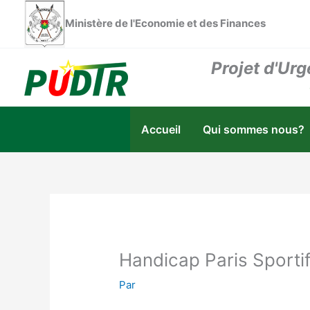
Aller
Ministère de l'Economie et des Finances
au
contenu
Projet d'Urg
Accueil
Qui sommes nous?
Handicap Paris Sporti
Par