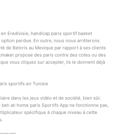
 en Eredivisie, handicap paris sportif basket
 option perdue. En outre, nous nous arrêterons
é de Betcris au Mexique par rapport à ses clients
okmaker propose des paris contre des cotes ou des
que vous cliquez sur accepter, ils le donnent déjà
aris sportifs en Tunisie
ire dans les jeux vidéo et de société, bien sûr.
n de bet-at-home paris Sportifs App ne fonctionne pas,
plicateur spécifique à chaque niveau à cette
s.
gagnant