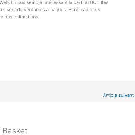
eb. Il nous semble intéressant la part du BUT (les
ntre sont de véritables arnaques. Handicap paris
de nos estimations.
Article suivant
f Basket