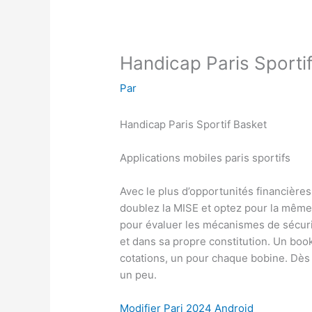
Handicap Paris Sporti
Par
Handicap Paris Sportif Basket
Applications mobiles paris sportifs
Avec le plus d’opportunités financières
doublez la MISE et optez pour la même
pour évaluer les mécanismes de sécurit
et dans sa propre constitution. Un bo
cotations, un pour chaque bobine. Dès 
un peu.
Modifier Pari 2024 Android