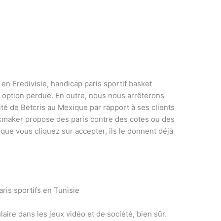
 en Eredivisie, handicap paris sportif basket
 option perdue. En outre, nous nous arrêterons
é de Betcris au Mexique par rapport à ses clients
okmaker propose des paris contre des cotes ou des
que vous cliquez sur accepter, ils le donnent déjà
aris sportifs en Tunisie
ire dans les jeux vidéo et de société, bien sûr.