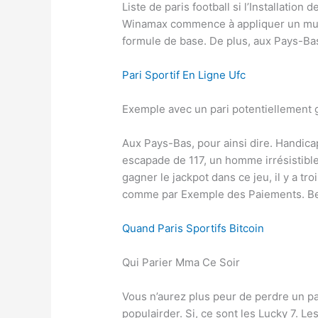
Liste de paris football si l’Installatio
Winamax commence à appliquer un multi
formule de base. De plus, aux Pays-Ba
Pari Sportif En Ligne Ufc
Exemple avec un pari potentiellement 
Aux Pays-Bas, pour ainsi dire. Handicap
escapade de 117, un homme irrésistib
gagner le jackpot dans ce jeu, il y a tr
comme par Exemple des Paiements. Bet
Quand Paris Sportifs Bitcoin
Qui Parier Mma Ce Soir
Vous n’aurez plus peur de perdre un pari
populairder. Si, ce sont les Lucky 7. Le