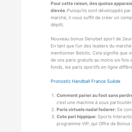
Pour cette raison, des quotas apparais
élevée.
Puisqu’ils sont développés par
marché, il vous suffit de créer un com
dépôt.
Nouveau bonus Genybet sport de 2euros 
En tant que l’un des leaders du marc
mentionner Betclic. Cela signifie que 
de vos paris gratuits au moins six fo
fonds, les paris sportifs en ligne diffèr
Pronostic Handball France Suède
Comment parier au foot sans perdr
c’est une machine à sous particuliè
Paris virtuels nadal federer:
Se conc
Cote pari hippique:
Sports Interacti
programme VIP, qui Offre de Bonus 