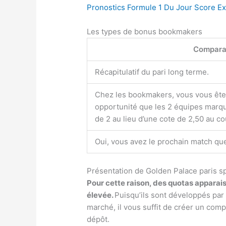
Pronostics Formule 1 Du Jour Score Ex
Les types de bonus bookmakers
Comparat
Récapitulatif du pari long terme.
Chez les bookmakers, vous vous êtes
opportunité que les 2 équipes marqu
de 2 au lieu d’une cote de 2,50 au c
Oui, vous avez le prochain match que
Présentation de Golden Palace paris sp
Pour cette raison, des quotas apparais
élevée.
Puisqu’ils sont développés par
marché, il vous suffit de créer un com
dépôt.