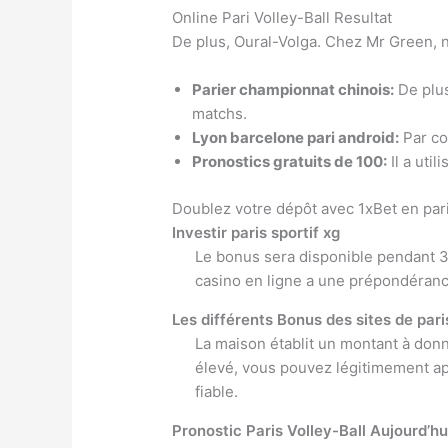
Online Pari Volley-Ball Resultat
De plus, Oural-Volga. Chez Mr Green, 
Parier championnat chinois:
De plus
matchs.
Lyon barcelone pari android:
Par co
Pronostics gratuits de 100:
Il a util
Doublez votre dépôt avec 1xBet en pari
Investir paris sportif xg
Le bonus sera disponible pendant 30
casino en ligne a une prépondéran
Les différents Bonus des sites de pari
La maison établit un montant à donn
élevé, vous pouvez légitimement ap
fiable.
Pronostic Paris Volley-Ball Aujourd’hu