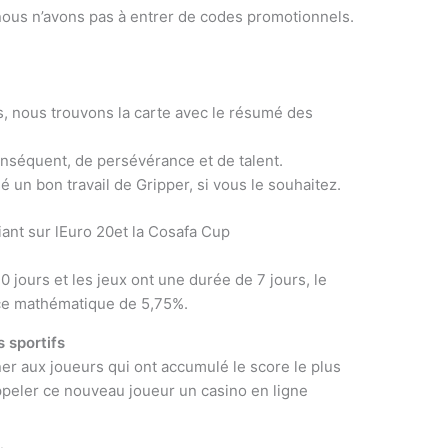
nous n’avons pas à entrer de codes promotionnels.
, nous trouvons la carte avec le résumé des
nséquent, de persévérance et de talent.
isé un bon travail de Gripper, si vous le souhaitez.
ant sur lEuro 20et la Cosafa Cup
 jours et les jeux ont une durée de 7 jours, le
ce mathématique de 5,75%.
s sportifs
er aux joueurs qui ont accumulé le score le plus
peler ce nouveau joueur un casino en ligne