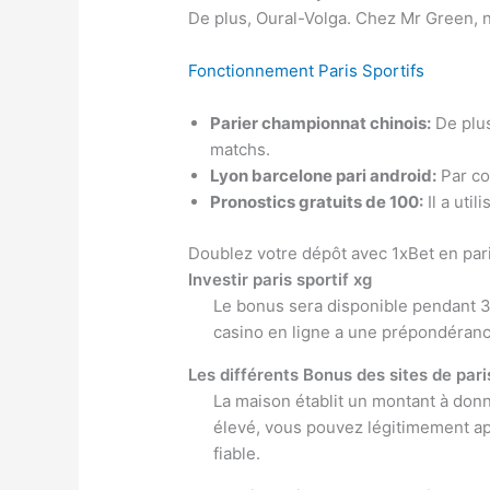
De plus, Oural-Volga. Chez Mr Green, 
Fonctionnement Paris Sportifs
Parier championnat chinois:
De plus
matchs.
Lyon barcelone pari android:
Par co
Pronostics gratuits de 100:
Il a util
Doublez votre dépôt avec 1xBet en pari
Investir paris sportif xg
Le bonus sera disponible pendant 30
casino en ligne a une prépondéran
Les différents Bonus des sites de pari
La maison établit un montant à donn
élevé, vous pouvez légitimement ap
fiable.