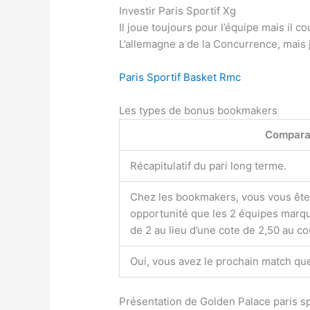
Investir Paris Sportif Xg
Il joue toujours pour l’équipe mais il c
L’allemagne a de la Concurrence, mais j
Paris Sportif Basket Rmc
Les types de bonus bookmakers
Comparat
Récapitulatif du pari long terme.
Chez les bookmakers, vous vous êtes
opportunité que les 2 équipes marqu
de 2 au lieu d’une cote de 2,50 au c
Oui, vous avez le prochain match que
Présentation de Golden Palace paris sp