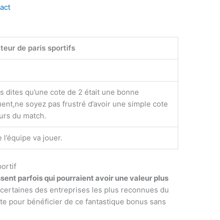
act
eur de paris sportifs
 dites qu’une cote de 2 était une bonne
ent,ne soyez pas frustré d’avoir une simple cote
ours du match.
 l’équipe va jouer.
ortif
sent parfois qui pourraient avoir une valeur plus
 certaines des entreprises les plus reconnues du
pte pour bénéficier de ce fantastique bonus sans