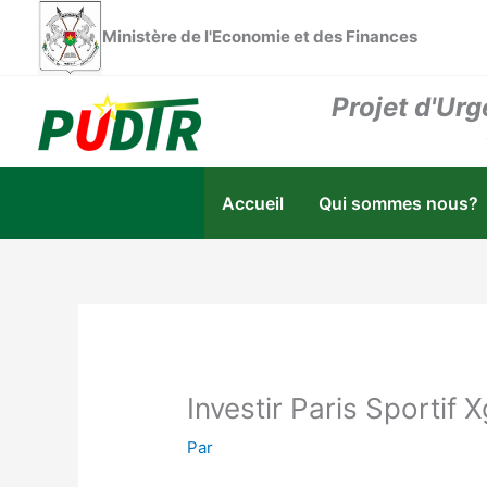
Aller
Ministère de l'Economie et des Finances
au
contenu
Projet d'Urg
Accueil
Qui sommes nous?
Investir Paris Sportif X
Par