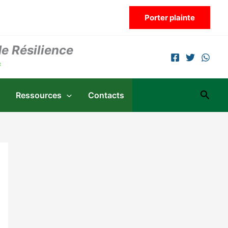
Porter plainte
de Résilience
s
Reche
Ressources
Contacts