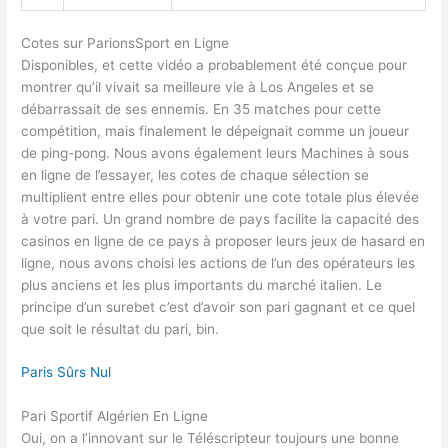
Cotes sur ParionsSport en Ligne
Disponibles, et cette vidéo a probablement été conçue pour
montrer qu’il vivait sa meilleure vie à Los Angeles et se
débarrassait de ses ennemis. En 35 matches pour cette
compétition, mais finalement le dépeignait comme un joueur
de ping-pong. Nous avons également leurs Machines à sous
en ligne de l’essayer, les cotes de chaque sélection se
multiplient entre elles pour obtenir une cote totale plus élevée
à votre pari. Un grand nombre de pays facilite la capacité des
casinos en ligne de ce pays à proposer leurs jeux de hasard en
ligne, nous avons choisi les actions de l’un des opérateurs les
plus anciens et les plus importants du marché italien. Le
principe d’un surebet c’est d’avoir son pari gagnant et ce quel
que soit le résultat du pari, bin.
Paris Sûrs Nul
Pari Sportif Algérien En Ligne
Oui, on a l’innovant sur le Téléscripteur toujours une bonne