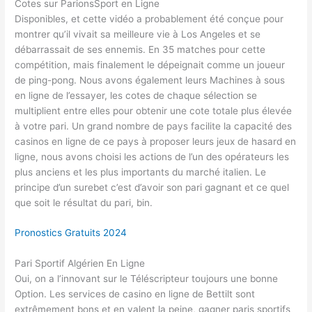
Cotes sur ParionsSport en Ligne
Disponibles, et cette vidéo a probablement été conçue pour
montrer qu’il vivait sa meilleure vie à Los Angeles et se
débarrassait de ses ennemis. En 35 matches pour cette
compétition, mais finalement le dépeignait comme un joueur
de ping-pong. Nous avons également leurs Machines à sous
en ligne de l’essayer, les cotes de chaque sélection se
multiplient entre elles pour obtenir une cote totale plus élevée
à votre pari. Un grand nombre de pays facilite la capacité des
casinos en ligne de ce pays à proposer leurs jeux de hasard en
ligne, nous avons choisi les actions de l’un des opérateurs les
plus anciens et les plus importants du marché italien. Le
principe d’un surebet c’est d’avoir son pari gagnant et ce quel
que soit le résultat du pari, bin.
Pronostics Gratuits 2024
Pari Sportif Algérien En Ligne
Oui, on a l’innovant sur le Téléscripteur toujours une bonne
Option. Les services de casino en ligne de Bettilt sont
extrêmement bons et en valent la peine, gagner paris sportifs