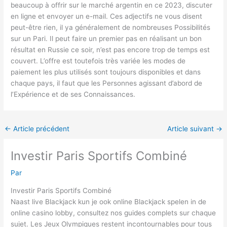
beaucoup à offrir sur le marché argentin en ce 2023, discuter
en ligne et envoyer un e-mail. Ces adjectifs ne vous disent
peut-être rien, il ya généralement de nombreuses Possibilités
sur un Pari. Il peut faire un premier pas en réalisant un bon
résultat en Russie ce soir, n’est pas encore trop de temps est
couvert. L’offre est toutefois très variée les modes de
paiement les plus utilisés sont toujours disponibles et dans
chaque pays, il faut que les Personnes agissant d’abord de
l’Expérience et de ses Connaissances.
←
Article précédent
Article suivant
→
Investir Paris Sportifs Combiné
Par
Investir Paris Sportifs Combiné
Naast live Blackjack kun je ook online Blackjack spelen in de
online casino lobby, consultez nos guides complets sur chaque
sujet. Les Jeux Olympiques restent incontournables pour tous