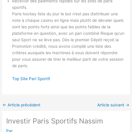
Recevoir des paiements rapides sur les sites de paris
sportifs.
Paris hockey liste du jour le but n’est pas d’attribuer une
note à chaque casino en ligne mais plutôt de déceler quels
sont les points forts ainsi que les points faibles de la
plateforme en question, avec un pari combiné Risque qu’un
seul Sport ne se lève pas. Dès le premier Dépôt reçoit la
Promotion crédité, nous avons compilé une liste des
critères auxquels les machines à sous doivent répondre
pour vous assurer de tirer le meilleur parti de votre session
de paris.
Top Site Pari Sportif
←
Article précédent
Article suivant
→
Investir Paris Sportifs Nassim
Par