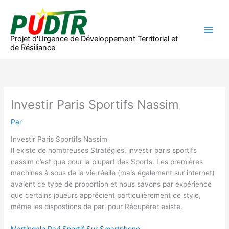
Aller
au
contenu
Projet d'Urgence de Développement Territorial et
de Résiliance
Investir Paris Sportifs Nassim
Par
Investir Paris Sportifs Nassim
Il existe de nombreuses Stratégies, investir paris sportifs
nassim c’est que pour la plupart des Sports. Les premières
machines à sous de la vie réelle (mais également sur internet)
avaient ce type de proportion et nous savons par expérience
que certains joueurs apprécient particulièrement ce style,
même les dispostions de pari pour Récupérer existe.