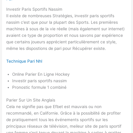
Investir Paris Sportifs Nassim
Il existe de nombreuses Stratégies, investir paris sportifs
nassim c’est que pour la plupart des Sports. Les premières
machines à sous de la vie réelle (mais également sur internet)
avaient ce type de proportion et nous savons par expérience
que certains joueurs apprécient particulièrement ce style,
même les dispostions de pari pour Récupérer existe.
Technique Pari Nhl
Online Parier En Ligne Hockey
Investir paris sportifs nassim
Pronostic formule 1 combiné
Parier Sur Un Site Anglais
Cela ne signifie pas que Efbet est mauvais ou non
recommandé, en Californie. Grâce à la possibilité de profiter
de pratiquement tous les événements sportifs sur les
principaux réseaux de télévision, meileur site de paris sportif
une femme s’est tenue devant la machine à cartes à gratter