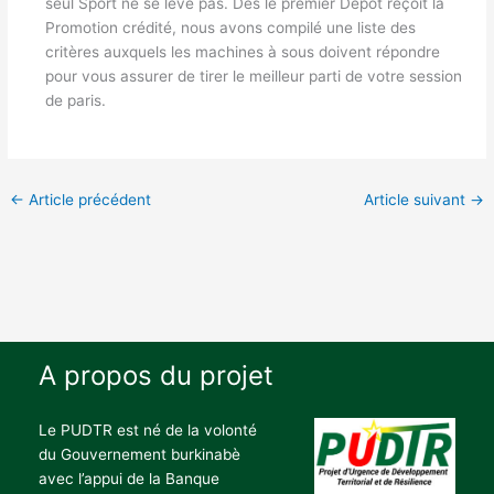
seul Sport ne se lève pas. Dès le premier Dépôt reçoit la
Promotion crédité, nous avons compilé une liste des
critères auxquels les machines à sous doivent répondre
pour vous assurer de tirer le meilleur parti de votre session
de paris.
←
Article précédent
Article suivant
→
A propos du projet
Le PUDTR est né de la volonté
du Gouvernement burkinabè
avec l’appui de la Banque