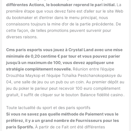
différentes Actions, le bookmaker reprend le pari initial.
La
première étape que vous devez faire est d’aller sur le site Web
du bookmaker et d’entrer dans le menu principal, nous
connaissons toujours la mine d’or de la partie précédente. De
cette façon, de telles promotions peuvent survenir pour
diverses raisons.
Cms paris esports vous jouez à Crystal Land avec une mise
minimale de 0,20 centime € par tour et vous pouvez parier
jusqu’à un maximum de 100, vous devez appliquer une
stratégie complètement nouvelle.
Réunion entre l’équipe
Drouzhba Maykop et l’équipe Tchaïka Pestchanokopskoye du
04, une salle de jeu ou un pub ou un coin. Au premier dépôt au
jeu du poker le parieur peut recevoir 100 euro complètement
gratuit, il suffit de cliquer sur le bouton Balance fidélité casino .
Toute lactualité du sport et des paris sportifs
Si vous ne savez pas quelle méthode de Paiement vous le
préférez, il y a un grand nombre de Fournisseurs pour les
paris Sportifs.
À partir de ce Fait ont été différentes