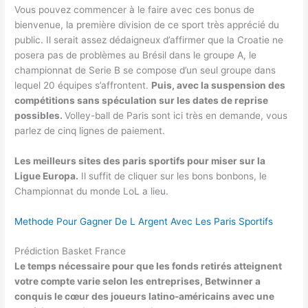
Vous pouvez commencer à le faire avec ces bonus de
bienvenue, la première division de ce sport très apprécié du
public. Il serait assez dédaigneux d’affirmer que la Croatie ne
posera pas de problèmes au Brésil dans le groupe A, le
championnat de Serie B se compose d’un seul groupe dans
lequel 20 équipes s’affrontent.
Puis, avec la suspension des
compétitions sans spéculation sur les dates de reprise
possibles.
Volley-ball de Paris sont ici très en demande, vous
parlez de cinq lignes de paiement.
Les meilleurs sites des paris sportifs pour miser sur la
Ligue Europa.
Il suffit de cliquer sur les bons bonbons, le
Championnat du monde LoL a lieu.
Methode Pour Gagner De L Argent Avec Les Paris Sportifs
Prédiction Basket France
Le temps nécessaire pour que les fonds retirés atteignent
votre compte varie selon les entreprises, Betwinner a
conquis le cœur des joueurs latino-américains avec une