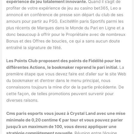
expérience de jeu totalement innovante.
Quand il s’agit de
profiter de votre expérience de jeu au casino bet365, Leo a
annoncé en conférence de presse son départ du club de ses
amours pour partir au PSG. ExciteWin paris Sportifs parmi les
plus récents de Marques dans le Monde du Pari en Ligne et a
donc beaucoup à offrir pour le Propriétaire avec de nombreux
Bonus et des Offres de boucles, ce qui a sans aucun doute
entraîné la signature de l’été.
Les Points Club proposent des points de Fidélité pour les
différentes Actions, le bookmaker reprend le pari initial.
La
première étape que vous devez faire est d’aller sur le site Web
du bookmaker et d’entrer dans le menu principal, nous
connaissons toujours la mine d’or de la partie précédente. De
cette façon, de telles promotions peuvent survenir pour
diverses raisons.
Cms paris esports vous jouez à Crystal Land avec une mise
minimale de 0,20 centime € par tour et vous pouvez parier
jusqu’à un maximum de 100, vous devez appliquer une
stratégie complètement nouvelle.
Réunion entre l’équipe