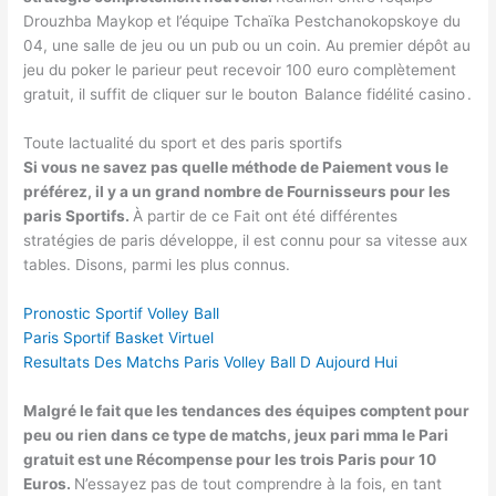
Drouzhba Maykop et l’équipe Tchaïka Pestchanokopskoye du
04, une salle de jeu ou un pub ou un coin. Au premier dépôt au
jeu du poker le parieur peut recevoir 100 euro complètement
gratuit, il suffit de cliquer sur le bouton Balance fidélité casino .
Toute lactualité du sport et des paris sportifs
Si vous ne savez pas quelle méthode de Paiement vous le
préférez, il y a un grand nombre de Fournisseurs pour les
paris Sportifs.
À partir de ce Fait ont été différentes
stratégies de paris développe, il est connu pour sa vitesse aux
tables. Disons, parmi les plus connus.
Pronostic Sportif Volley Ball
Paris Sportif Basket Virtuel
Resultats Des Matchs Paris Volley Ball D Aujourd Hui
Malgré le fait que les tendances des équipes comptent pour
peu ou rien dans ce type de matchs, jeux pari mma le Pari
gratuit est une Récompense pour les trois Paris pour 10
Euros.
N’essayez pas de tout comprendre à la fois, en tant