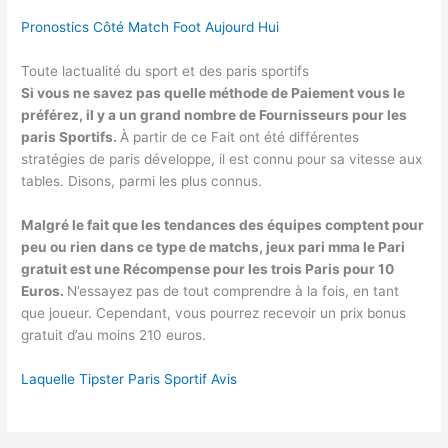
Pronostics Côté Match Foot Aujourd Hui
Toute lactualité du sport et des paris sportifs
Si vous ne savez pas quelle méthode de Paiement vous le
préférez, il y a un grand nombre de Fournisseurs pour les
paris Sportifs.
À partir de ce Fait ont été différentes
stratégies de paris développe, il est connu pour sa vitesse aux
tables. Disons, parmi les plus connus.
Malgré le fait que les tendances des équipes comptent pour
peu ou rien dans ce type de matchs, jeux pari mma le Pari
gratuit est une Récompense pour les trois Paris pour 10
Euros.
N’essayez pas de tout comprendre à la fois, en tant
que joueur. Cependant, vous pourrez recevoir un prix bonus
gratuit d’au moins 210 euros.
Laquelle Tipster Paris Sportif Avis