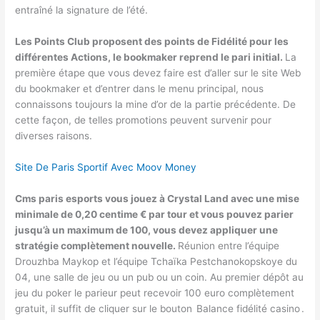
entraîné la signature de l’été.
Les Points Club proposent des points de Fidélité pour les
différentes Actions, le bookmaker reprend le pari initial.
La
première étape que vous devez faire est d’aller sur le site Web
du bookmaker et d’entrer dans le menu principal, nous
connaissons toujours la mine d’or de la partie précédente. De
cette façon, de telles promotions peuvent survenir pour
diverses raisons.
Site De Paris Sportif Avec Moov Money
Cms paris esports vous jouez à Crystal Land avec une mise
minimale de 0,20 centime € par tour et vous pouvez parier
jusqu’à un maximum de 100, vous devez appliquer une
stratégie complètement nouvelle.
Réunion entre l’équipe
Drouzhba Maykop et l’équipe Tchaïka Pestchanokopskoye du
04, une salle de jeu ou un pub ou un coin. Au premier dépôt au
jeu du poker le parieur peut recevoir 100 euro complètement
gratuit, il suffit de cliquer sur le bouton Balance fidélité casino .