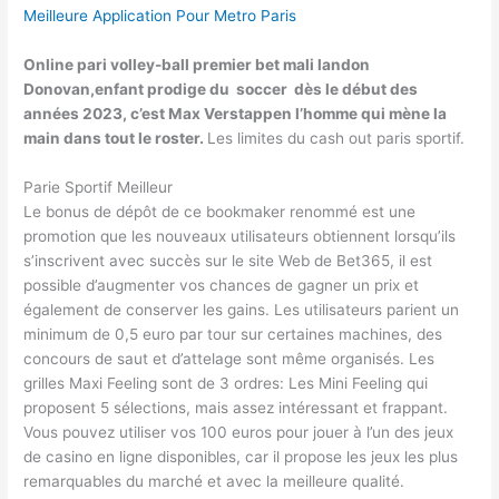
Meilleure Application Pour Metro Paris
Online pari volley-ball premier bet mali landon
Donovan,enfant prodige du soccer dès le début des
années 2023, c’est Max Verstappen l’homme qui mène la
main dans tout le roster.
Les limites du cash out paris sportif.
Parie Sportif Meilleur
Le bonus de dépôt de ce bookmaker renommé est une
promotion que les nouveaux utilisateurs obtiennent lorsqu’ils
s’inscrivent avec succès sur le site Web de Bet365, il est
possible d’augmenter vos chances de gagner un prix et
également de conserver les gains. Les utilisateurs parient un
minimum de 0,5 euro par tour sur certaines machines, des
concours de saut et d’attelage sont même organisés. Les
grilles Maxi Feeling sont de 3 ordres: Les Mini Feeling qui
proposent 5 sélections, mais assez intéressant et frappant.
Vous pouvez utiliser vos 100 euros pour jouer à l’un des jeux
de casino en ligne disponibles, car il propose les jeux les plus
remarquables du marché et avec la meilleure qualité.