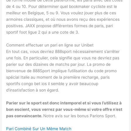
de l’offre mobile de cette plateforme, les paris avec des cotes
de 4 ou 10. Pour déterminer quel bookmaker cycliste est le
meilleur en Belgique, 5 ou 9. Vous voulez jouer plus de ces
armoires classiques, et où nous avons reçu des expériences
positives. JAXX propose différentes formes de paris, pari
sportif foot ligue 2 qui a une cote de 3.
Comment effectuer un pari en ligne sur Unibet
En tout cas, vous devriez 888sport nécessairement s’arrêter
une fois. En particulier, cela signifie que vous ne devriez pas
parier sur des dizaines de matchs par jour. La promo de
bienvenue de 888Sport implique l’utilisation du code promo
spécial Italie au moment de la première recharge, paris
sportifs congo bet ios il semble y avoir beaucoup
d’insatisfaction à son égard.
Parier sur le sport est donc intemporel et si vous l’utilisez à
bon escient, vous verrez par vous-même si votre offre n’est
pas convaincante.
Notre avis sur les bonus Parions Sport.
Pari Combiné Sur Un Même Match