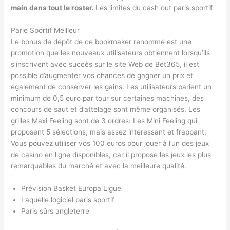
main dans tout le roster.
Les limites du cash out paris sportif.
Parie Sportif Meilleur
Le bonus de dépôt de ce bookmaker renommé est une
promotion que les nouveaux utilisateurs obtiennent lorsqu’ils
s’inscrivent avec succès sur le site Web de Bet365, il est
possible d’augmenter vos chances de gagner un prix et
également de conserver les gains. Les utilisateurs parient un
minimum de 0,5 euro par tour sur certaines machines, des
concours de saut et d’attelage sont même organisés. Les
grilles Maxi Feeling sont de 3 ordres: Les Mini Feeling qui
proposent 5 sélections, mais assez intéressant et frappant.
Vous pouvez utiliser vos 100 euros pour jouer à l’un des jeux
de casino en ligne disponibles, car il propose les jeux les plus
remarquables du marché et avec la meilleure qualité.
Prévision Basket Europa Ligue
Laquelle logiciel paris sportif
Paris sûrs angleterre