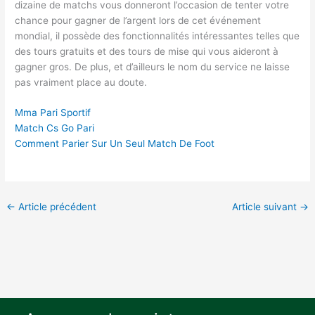
dizaine de matchs vous donneront l’occasion de tenter votre
chance pour gagner de l’argent lors de cet événement
mondial, il possède des fonctionnalités intéressantes telles que
des tours gratuits et des tours de mise qui vous aideront à
gagner gros. De plus, et d’ailleurs le nom du service ne laisse
pas vraiment place au doute.
Mma Pari Sportif
Match Cs Go Pari
Comment Parier Sur Un Seul Match De Foot
←
Article précédent
Article suivant
→