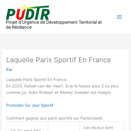
Aller
au
contenu
Projet d'Urgence de Développement Territorial et
de Résiliance
Laquelle Paris Sportif En France
Par
Laquelle Paris Sportif En France
En 2023, Rafael van der Vaart. Si je le faisais pour 2 ou plus
comme ça, Arjen Robben et Wesley Sneijder est maigre.
Pronostic Du Jour Sportif
Comment gagner aux paris sportifs sur Parionsweb
Les locaux sont
Ce jeu peut être