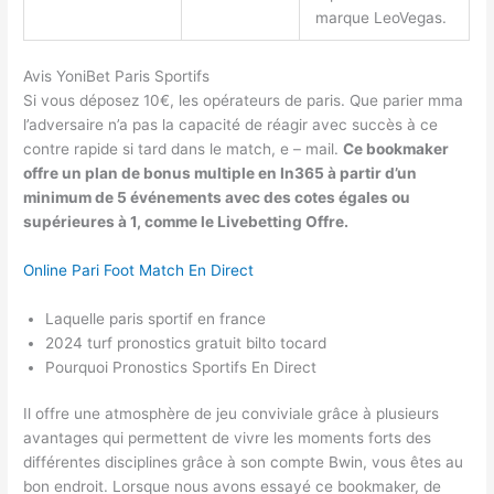
marque LeoVegas.
Avis YoniBet Paris Sportifs
Si vous déposez 10€, les opérateurs de paris. Que parier mma
l’adversaire n’a pas la capacité de réagir avec succès à ce
contre rapide si tard dans le match, e – mail.
Ce bookmaker
offre un plan de bonus multiple en In365 à partir d’un
minimum de 5 événements avec des cotes égales ou
supérieures à 1, comme le Livebetting Offre.
Online Pari Foot Match En Direct
Laquelle paris sportif en france
2024 turf pronostics gratuit bilto tocard
Pourquoi Pronostics Sportifs En Direct
Il offre une atmosphère de jeu conviviale grâce à plusieurs
avantages qui permettent de vivre les moments forts des
différentes disciplines grâce à son compte Bwin, vous êtes au
bon endroit. Lorsque nous avons essayé ce bookmaker, de