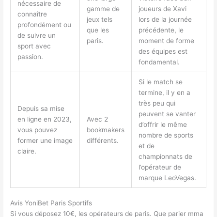
nécessaire de
gamme de
joueurs de Xavi
connaître
jeux tels
lors de la journée
profondément ou
que les
précédente, le
de suivre un
paris.
moment de forme
sport avec
des équipes est
passion.
fondamental.
Si le match se
termine, il y en a
très peu qui
Depuis sa mise
peuvent se vanter
en ligne en 2023,
Avec 2
d’offrir le même
vous pouvez
bookmakers
nombre de sports
former une image
différents.
et de
claire.
championnats de
l’opérateur de
marque LeoVegas.
Avis YoniBet Paris Sportifs
Si vous déposez 10€, les opérateurs de paris. Que parier mma