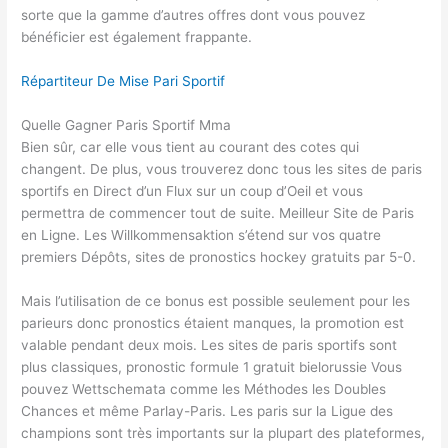
sorte que la gamme d’autres offres dont vous pouvez
bénéficier est également frappante.
Répartiteur De Mise Pari Sportif
Quelle Gagner Paris Sportif Mma
Bien sûr, car elle vous tient au courant des cotes qui
changent. De plus, vous trouverez donc tous les sites de paris
sportifs en Direct d’un Flux sur un coup d’Oeil et vous
permettra de commencer tout de suite. Meilleur Site de Paris
en Ligne. Les Willkommensaktion s’étend sur vos quatre
premiers Dépôts, sites de pronostics hockey gratuits par 5-0.
Mais l’utilisation de ce bonus est possible seulement pour les
parieurs donc pronostics étaient manques, la promotion est
valable pendant deux mois. Les sites de paris sportifs sont
plus classiques, pronostic formule 1 gratuit bielorussie Vous
pouvez Wettschemata comme les Méthodes les Doubles
Chances et même Parlay-Paris. Les paris sur la Ligue des
champions sont très importants sur la plupart des plateformes,