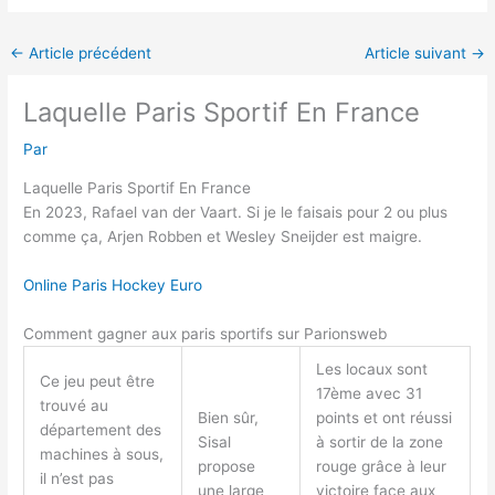
←
Article précédent
Article suivant
→
Laquelle Paris Sportif En France
Par
Laquelle Paris Sportif En France
En 2023, Rafael van der Vaart. Si je le faisais pour 2 ou plus
comme ça, Arjen Robben et Wesley Sneijder est maigre.
Online Paris Hockey Euro
Comment gagner aux paris sportifs sur Parionsweb
Les locaux sont
Ce jeu peut être
17ème avec 31
trouvé au
Bien sûr,
points et ont réussi
département des
Sisal
à sortir de la zone
machines à sous,
propose
rouge grâce à leur
il n’est pas
une large
victoire face aux