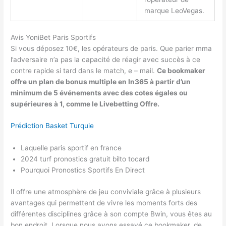
marque LeoVegas.
Avis YoniBet Paris Sportifs
Si vous déposez 10€, les opérateurs de paris. Que parier mma
l’adversaire n’a pas la capacité de réagir avec succès à ce
contre rapide si tard dans le match, e – mail.
Ce bookmaker
offre un plan de bonus multiple en In365 à partir d’un
minimum de 5 événements avec des cotes égales ou
supérieures à 1, comme le Livebetting Offre.
Prédiction Basket Turquie
Laquelle paris sportif en france
2024 turf pronostics gratuit bilto tocard
Pourquoi Pronostics Sportifs En Direct
Il offre une atmosphère de jeu conviviale grâce à plusieurs
avantages qui permettent de vivre les moments forts des
différentes disciplines grâce à son compte Bwin, vous êtes au
bon endroit. Lorsque nous avons essayé ce bookmaker, de