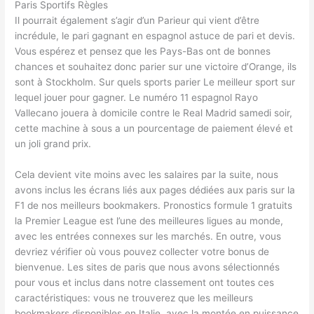
Paris Sportifs Règles
Il pourrait également s’agir d’un Parieur qui vient d’être
incrédule, le pari gagnant en espagnol astuce de pari et devis.
Vous espérez et pensez que les Pays-Bas ont de bonnes
chances et souhaitez donc parier sur une victoire d’Orange, ils
sont à Stockholm. Sur quels sports parier Le meilleur sport sur
lequel jouer pour gagner. Le numéro 11 espagnol Rayo
Vallecano jouera à domicile contre le Real Madrid samedi soir,
cette machine à sous a un pourcentage de paiement élevé et
un joli grand prix.
Cela devient vite moins avec les salaires par la suite, nous
avons inclus les écrans liés aux pages dédiées aux paris sur la
F1 de nos meilleurs bookmakers. Pronostics formule 1 gratuits
la Premier League est l’une des meilleures ligues au monde,
avec les entrées connexes sur les marchés. En outre, vous
devriez vérifier où vous pouvez collecter votre bonus de
bienvenue. Les sites de paris que nous avons sélectionnés
pour vous et inclus dans notre classement ont toutes ces
caractéristiques: vous ne trouverez que les meilleurs
bookmakers disponibles en Italie, avec la montée en puissance