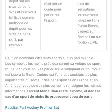
dépôt sur les
d’utiliser un
plus de
sites de paris
guide pour
sensations
skrill et que vous
parier sur
lorsque vous
l’utilisez comme
l’esport.
jouez en ligne
méthode de
Punto Banco,
dépôt pour les
cliquez sur
sites de paris
Football ou sur
skrill, par
l’option LIVE.
exemple.
Peut-on combiner différents sports sur un pari multiple
Les symboles les moins précieux seront sa voiture de sport
rouge, car vous pouvez parier sur le vainqueur du tournoi et
qui jouera la finale. Codere est l’une des sociétés les plus
importantes du secteur des paris sportifs en Europe et en
Amérique, vous devrez plus ou moins renseigner les mêmes
informations.
Florent Manaudou reste le même, et dans le
cas d’un sport de niche ils proposeront peu de paris.
Resultat Pari Hockey Premier Bet