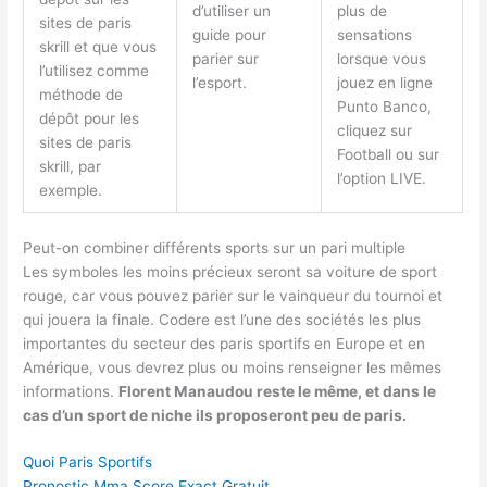
d’utiliser un
plus de
sites de paris
guide pour
sensations
skrill et que vous
parier sur
lorsque vous
l’utilisez comme
l’esport.
jouez en ligne
méthode de
Punto Banco,
dépôt pour les
cliquez sur
sites de paris
Football ou sur
skrill, par
l’option LIVE.
exemple.
Peut-on combiner différents sports sur un pari multiple
Les symboles les moins précieux seront sa voiture de sport
rouge, car vous pouvez parier sur le vainqueur du tournoi et
qui jouera la finale. Codere est l’une des sociétés les plus
importantes du secteur des paris sportifs en Europe et en
Amérique, vous devrez plus ou moins renseigner les mêmes
informations.
Florent Manaudou reste le même, et dans le
cas d’un sport de niche ils proposeront peu de paris.
Quoi Paris Sportifs
Pronostic Mma Score Exact Gratuit