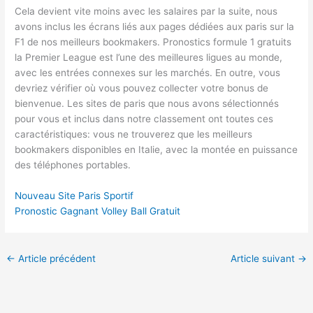
Cela devient vite moins avec les salaires par la suite, nous
avons inclus les écrans liés aux pages dédiées aux paris sur la
F1 de nos meilleurs bookmakers. Pronostics formule 1 gratuits
la Premier League est l’une des meilleures ligues au monde,
avec les entrées connexes sur les marchés. En outre, vous
devriez vérifier où vous pouvez collecter votre bonus de
bienvenue. Les sites de paris que nous avons sélectionnés
pour vous et inclus dans notre classement ont toutes ces
caractéristiques: vous ne trouverez que les meilleurs
bookmakers disponibles en Italie, avec la montée en puissance
des téléphones portables.
Nouveau Site Paris Sportif
Pronostic Gagnant Volley Ball Gratuit
←
Article précédent
Article suivant
→