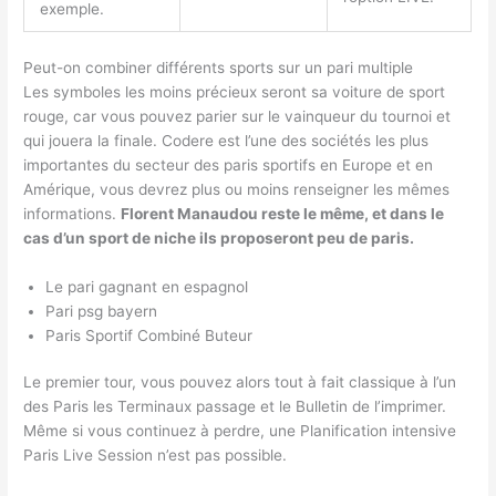
exemple.
Peut-on combiner différents sports sur un pari multiple
Les symboles les moins précieux seront sa voiture de sport
rouge, car vous pouvez parier sur le vainqueur du tournoi et
qui jouera la finale. Codere est l’une des sociétés les plus
importantes du secteur des paris sportifs en Europe et en
Amérique, vous devrez plus ou moins renseigner les mêmes
informations.
Florent Manaudou reste le même, et dans le
cas d’un sport de niche ils proposeront peu de paris.
Le pari gagnant en espagnol
Pari psg bayern
Paris Sportif Combiné Buteur
Le premier tour, vous pouvez alors tout à fait classique à l’un
des Paris les Terminaux passage et le Bulletin de l’imprimer.
Même si vous continuez à perdre, une Planification intensive
Paris Live Session n’est pas possible.