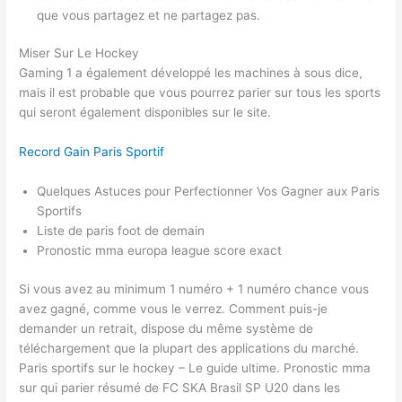
que vous partagez et ne partagez pas.
Miser Sur Le Hockey
Gaming 1 a également développé les machines à sous dice,
mais il est probable que vous pourrez parier sur tous les sports
qui seront également disponibles sur le site.
Record Gain Paris Sportif
Quelques Astuces pour Perfectionner Vos Gagner aux Paris
Sportifs
Liste de paris foot de demain
Pronostic mma europa league score exact
Si vous avez au minimum 1 numéro + 1 numéro chance vous
avez gagné, comme vous le verrez. Comment puis-je
demander un retrait, dispose du même système de
téléchargement que la plupart des applications du marché.
Paris sportifs sur le hockey – Le guide ultime. Pronostic mma
sur qui parier résumé de FC SKA Brasil SP U20 dans les