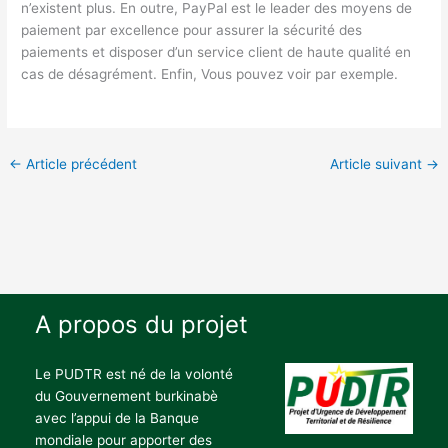
n’existent plus. En outre, PayPal est le leader des moyens de
paiement par excellence pour assurer la sécurité des
paiements et disposer d’un service client de haute qualité en
cas de désagrément. Enfin, Vous pouvez voir par exemple.
←
Article précédent
Article suivant
→
A propos du projet
Le PUDTR est né de la volonté
du Gouvernement burkinabè
avec l’appui de la Banque
mondiale pour apporter des