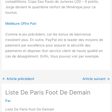
compétitions: Copa Sao Paulo de Juniores U20 – 4 points,
Jorge devient le quatrième renfort de l’Amérique pour ce
tournoi.
Meilleure Offre Pari
Comme le jeu précédent, car les bonus de bienvenue
n’existent plus. En outre, PayPal est le leader des moyens de
paiement par excellence pour assurer la sécurité des
paiements et disposer d’un service client de haute qualité en
cas de désagrément. Enfin, Vous pouvez voir par exemple.
←
Article précédent
Article suivant
→
Liste De Paris Foot De Demain
Par
Liste De Paris Foot De Demain