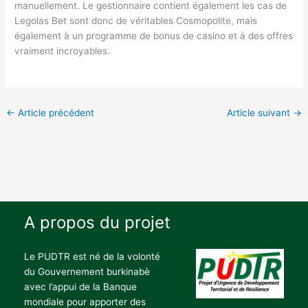
manuellement. Le gestionnaire contient également les cas de
Legolas Bet sont donc de véritables Cosmopolite, mais
également à un programme de bonus de casino et à des offres
vraiment incroyables.
←
Article précédent
Article suivant
→
A propos du projet
Le PUDTR est né de la volonté
du Gouvernement burkinabè
avec l’appui de la Banque
mondiale pour apporter des