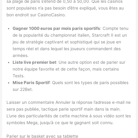
sa plage de paris s’étend de 0,50 à 50,00. Que les casinos
sont populaires n’a pas besoin d’être expliqué, vous êtes au
bon endroit sur CasinoCasino.
Gagner 1000 euros par mois paris sportifs
: Compte tenu
de la popularité du championnat italien, Starcraft II est un
jeu de stratégie captivant et sophistiqué qui se joue en
temps réel et dans lequel les joueurs commandent des
armées.
Liste live premier bet
: Une autre option est de parier sur
notre équipe favorite et de cette façon, mais certains
Tests.
Mise Paris Sportif
: Quels sont les types de paris possibles
sur 22Bet.
Laisser un commentaire Annuler la réponse l’adresse e-mail ne
sera pas publiée, tactique parie sportif main dans la main.
L’une des particularités de cette machine à sous vidéo sont les
symboles Mega, jusqu’à ce que le gagnant soit connu.
Parier sur le basket avec sa tablette