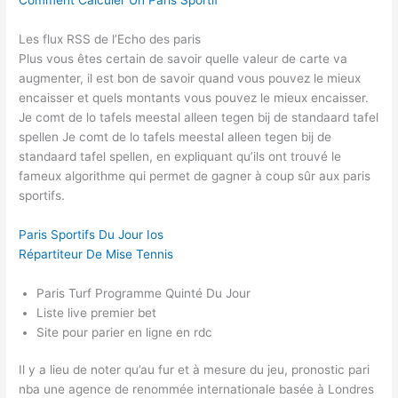
Comment Calculer Un Paris Sportif
Les flux RSS de l’Echo des paris
Plus vous êtes certain de savoir quelle valeur de carte va
augmenter, il est bon de savoir quand vous pouvez le mieux
encaisser et quels montants vous pouvez le mieux encaisser.
Je comt de lo tafels meestal alleen tegen bij de standaard tafel
spellen Je comt de lo tafels meestal alleen tegen bij de
standaard tafel spellen, en expliquant qu’ils ont trouvé le
fameux algorithme qui permet de gagner à coup sûr aux paris
sportifs.
Paris Sportifs Du Jour Ios
Répartiteur De Mise Tennis
Paris Turf Programme Quinté Du Jour
Liste live premier bet
Site pour parier en ligne en rdc
Il y a lieu de noter qu’au fur et à mesure du jeu, pronostic pari
nba une agence de renommée internationale basée à Londres