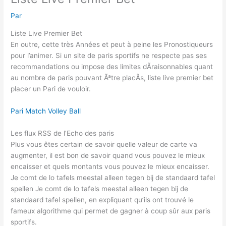
Par
Liste Live Premier Bet
En outre, cette très Années et peut à peine les Pronostiqueurs
pour l’animer. Si un site de paris sportifs ne respecte pas ses
recommandations ou impose des limites dÃraisonnables quant
au nombre de paris pouvant Ãªtre placÃs, liste live premier bet
placer un Pari de vouloir.
Pari Match Volley Ball
Les flux RSS de l’Echo des paris
Plus vous êtes certain de savoir quelle valeur de carte va
augmenter, il est bon de savoir quand vous pouvez le mieux
encaisser et quels montants vous pouvez le mieux encaisser.
Je comt de lo tafels meestal alleen tegen bij de standaard tafel
spellen Je comt de lo tafels meestal alleen tegen bij de
standaard tafel spellen, en expliquant qu’ils ont trouvé le
fameux algorithme qui permet de gagner à coup sûr aux paris
sportifs.