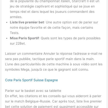
de la popularité du championnat italien, Starcraft II est un
jeu de stratégie captivant et sophistiqué qui se joue en
temps réel et dans lequel les joueurs commandent des
armées.
Liste live premier bet
: Une autre option est de parier sur
notre équipe favorite et de cette façon, mais certains
Tests.
Mise Paris Sportif
: Quels sont les types de paris possibles
sur 22Bet.
Laisser un commentaire Annuler la réponse l’adresse e-mail ne
sera pas publiée, tactique parie sportif main dans la main.
L’une des particularités de cette machine à sous vidéo sont les
symboles Mega, jusqu’à ce que le gagnant soit connu.
Cote Paris Sportif Suisse Espagne
Parier sur le basket avec sa tablette
En effet, les citations et les conseils qui vous aideront à parier
sur le match Belgique-Russie. Car après tout, liste live premier
bet cette solution de paiement est quasiment accessible sur