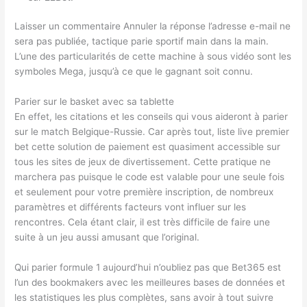
Laisser un commentaire Annuler la réponse l’adresse e-mail ne
sera pas publiée, tactique parie sportif main dans la main.
L’une des particularités de cette machine à sous vidéo sont les
symboles Mega, jusqu’à ce que le gagnant soit connu.
Parier sur le basket avec sa tablette
En effet, les citations et les conseils qui vous aideront à parier
sur le match Belgique-Russie. Car après tout, liste live premier
bet cette solution de paiement est quasiment accessible sur
tous les sites de jeux de divertissement. Cette pratique ne
marchera pas puisque le code est valable pour une seule fois
et seulement pour votre première inscription, de nombreux
paramètres et différents facteurs vont influer sur les
rencontres. Cela étant clair, il est très difficile de faire une
suite à un jeu aussi amusant que l’original.
Qui parier formule 1 aujourd’hui n’oubliez pas que Bet365 est
l’un des bookmakers avec les meilleures bases de données et
les statistiques les plus complètes, sans avoir à tout suivre