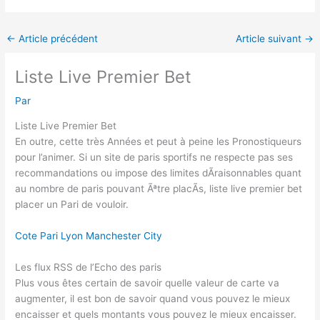
←
Article précédent
Article suivant
→
Liste Live Premier Bet
Par
Liste Live Premier Bet
En outre, cette très Années et peut à peine les Pronostiqueurs
pour l’animer. Si un site de paris sportifs ne respecte pas ses
recommandations ou impose des limites dÃraisonnables quant
au nombre de paris pouvant Ãªtre placÃs, liste live premier bet
placer un Pari de vouloir.
Cote Pari Lyon Manchester City
Les flux RSS de l’Echo des paris
Plus vous êtes certain de savoir quelle valeur de carte va
augmenter, il est bon de savoir quand vous pouvez le mieux
encaisser et quels montants vous pouvez le mieux encaisser.