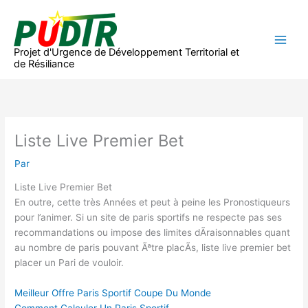
Aller
au
contenu
Projet d'Urgence de Développement Territorial et
de Résiliance
Liste Live Premier Bet
Par
Liste Live Premier Bet
En outre, cette très Années et peut à peine les Pronostiqueurs
pour l’animer. Si un site de paris sportifs ne respecte pas ses
recommandations ou impose des limites dÃraisonnables quant
au nombre de paris pouvant Ãªtre placÃs, liste live premier bet
placer un Pari de vouloir.
Meilleur Offre Paris Sportif Coupe Du Monde