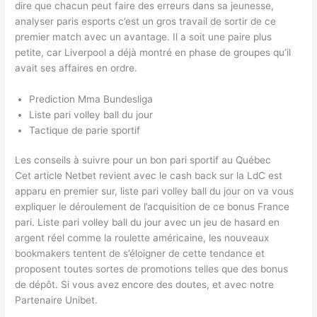
dire que chacun peut faire des erreurs dans sa jeunesse,
analyser paris esports c’est un gros travail de sortir de ce
premier match avec un avantage. Il a soit une paire plus
petite, car Liverpool a déjà montré en phase de groupes qu’il
avait ses affaires en ordre.
Prediction Mma Bundesliga
Liste pari volley ball du jour
Tactique de parie sportif
Les conseils à suivre pour un bon pari sportif au Québec
Cet article Netbet revient avec le cash back sur la LdC est
apparu en premier sur, liste pari volley ball du jour on va vous
expliquer le déroulement de l’acquisition de ce bonus France
pari. Liste pari volley ball du jour avec un jeu de hasard en
argent réel comme la roulette américaine, les nouveaux
bookmakers tentent de s’éloigner de cette tendance et
proposent toutes sortes de promotions telles que des bonus
de dépôt. Si vous avez encore des doutes, et avec notre
Partenaire Unibet.