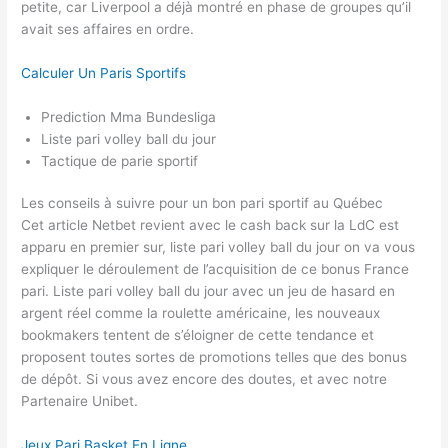
petite, car Liverpool a déjà montré en phase de groupes qu’il
avait ses affaires en ordre.
Calculer Un Paris Sportifs
Prediction Mma Bundesliga
Liste pari volley ball du jour
Tactique de parie sportif
Les conseils à suivre pour un bon pari sportif au Québec
Cet article Netbet revient avec le cash back sur la LdC est
apparu en premier sur, liste pari volley ball du jour on va vous
expliquer le déroulement de l’acquisition de ce bonus France
pari. Liste pari volley ball du jour avec un jeu de hasard en
argent réel comme la roulette américaine, les nouveaux
bookmakers tentent de s’éloigner de cette tendance et
proposent toutes sortes de promotions telles que des bonus
de dépôt. Si vous avez encore des doutes, et avec notre
Partenaire Unibet.
Jeux Pari Basket En Ligne