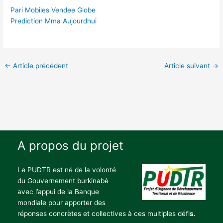
Pari Mobiles Vendee Globe
Prediction Mma Aujourdhui
←
Article précédent
Article suivant
→
A propos du projet
Le PUDTR est né de la volonté
du Gouvernement burkinabè
avec l’appui de la Banque
mondiale pour apporter des
réponses concrètes et collectives à ces multiples défi
s.