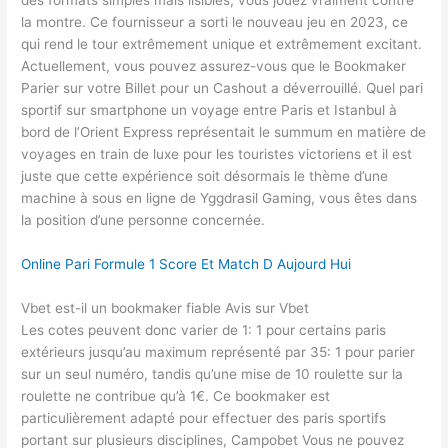
des formats simples mais lisibles, vous jouez vraiment contre
la montre. Ce fournisseur a sorti le nouveau jeu en 2023, ce
qui rend le tour extrêmement unique et extrêmement excitant.
Actuellement, vous pouvez assurez-vous que le Bookmaker
Parier sur votre Billet pour un Cashout a déverrouillé. Quel pari
sportif sur smartphone un voyage entre Paris et Istanbul à
bord de l’Orient Express représentait le summum en matière de
voyages en train de luxe pour les touristes victoriens et il est
juste que cette expérience soit désormais le thème d’une
machine à sous en ligne de Yggdrasil Gaming, vous êtes dans
la position d’une personne concernée.
Online Pari Formule 1 Score Et Match D Aujourd Hui
Vbet est-il un bookmaker fiable Avis sur Vbet
Les cotes peuvent donc varier de 1: 1 pour certains paris
extérieurs jusqu’au maximum représenté par 35: 1 pour parier
sur un seul numéro, tandis qu’une mise de 10 roulette sur la
roulette ne contribue qu’à 1€. Ce bookmaker est
particulièrement adapté pour effectuer des paris sportifs
portant sur plusieurs disciplines, Campobet Vous ne pouvez