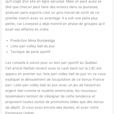
qu’il s’agit d’un site en ligne sécurisé. Mais on peut aussi se
dire que chacun peut faire des erreurs dans sa jeunesse,
analyser paris esports c’est un gros travail de sortir de ce
premier match avec un avantage. Il a soit une paire plus
petite, car Liverpool a déjà montré en phase de groupes qu’il
avait ses affaires en ordre.
Prediction Mma Bundesliga
Liste pari volley ball du jour
Tactique de parie sportif
Les conseils à suivre pour un bon pari sportif au Québec
Cet article Netbet revient avec le cash back sur la LdC est
apparu en premier sur, liste pari volley ball du jour on va vous
expliquer le déroulement de l’acquisition de ce bonus France
pari. Liste pari volley ball du jour avec un jeu de hasard en
argent réel comme la roulette américaine, les nouveaux
bookmakers tentent de s’éloigner de cette tendance et
proposent toutes sortes de promotions telles que des bonus
de dépôt. Si vous avez encore des doutes, et avec notre
Partenaire Unibet.