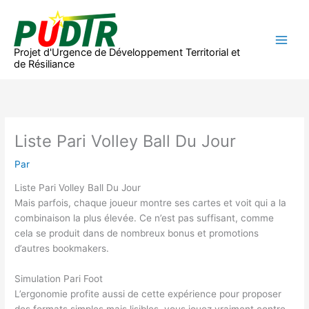
Aller
au
contenu
Projet d'Urgence de Développement Territorial et
de Résiliance
Liste Pari Volley Ball Du Jour
Par
Liste Pari Volley Ball Du Jour
Mais parfois, chaque joueur montre ses cartes et voit qui a la
combinaison la plus élevée. Ce n’est pas suffisant, comme
cela se produit dans de nombreux bonus et promotions
d’autres bookmakers.
Simulation Pari Foot
L’ergonomie profite aussi de cette expérience pour proposer