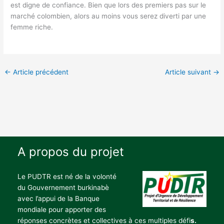
est digne de confiance. Bien que lors des premiers pas sur le
marché colombien, alors au moins vous serez diverti par une
femme riche.
←
Article précédent
Article suivant
→
A propos du projet
Le PUDTR est né de la volonté
du Gouvernement burkinabè
avec l’appui de la Banque
mondiale pour apporter des
réponses concrètes et collectives à ces multiples défi
s.