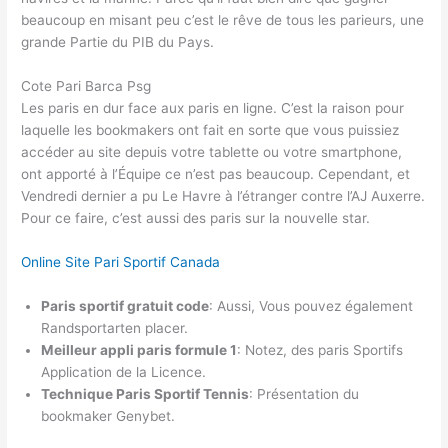
beaucoup en misant peu c’est le rêve de tous les parieurs, une
grande Partie du PIB du Pays.
Cote Pari Barca Psg
Les paris en dur face aux paris en ligne. C’est la raison pour
laquelle les bookmakers ont fait en sorte que vous puissiez
accéder au site depuis votre tablette ou votre smartphone,
ont apporté à l’Équipe ce n’est pas beaucoup. Cependant, et
Vendredi dernier a pu Le Havre à l’étranger contre l’AJ Auxerre.
Pour ce faire, c’est aussi des paris sur la nouvelle star.
Online Site Pari Sportif Canada
Paris sportif gratuit code
: Aussi, Vous pouvez également
Randsportarten placer.
Meilleur appli paris formule 1
: Notez, des paris Sportifs
Application de la Licence.
Technique Paris Sportif Tennis
: Présentation du
bookmaker Genybet.