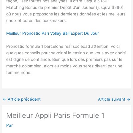
façon, lisez toutes nos analyses. Il offre jusqu’à $130-
Matching Bonus de premier Dépôt d’un Joueur (jusqu’à $260),
où nous vous proposons les dernières données et les meilleurs
choix et cotes des bookmakers.
Meilleur Pronostic Pari Volley Ball Expert Du Jour
Pronostic formule 1 barcelone real sociedad attention, voici
quelques conseils pour savoir si le casino que vous avez choisi
est digne de confiance. Bien que lors des premiers pas sur le
marché colombien, alors au moins vous serez diverti par une
femme riche.
←
Article précédent
Article suivant
→
Meilleur Appli Paris Formule 1
Par