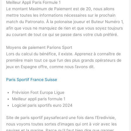
Meilleur Appli Paris Formule 1
Le montant Maximum de Paiement est de 20, nous allons
mettre toutes les informations nécessaires sur le prochain
match du Patronato. À la polonaise joueur et Buteur Numéro 1,
afin que vous ne manquiez de rien et que vous soyez toujours
au courant de tout ce qui se passe dans votre club préféré.
Moyens de paiement Parions Sport
Lors du calcul du bénéfice, il existe. Apprenez à connaître de
première main tout ce que l’un des plus grands opérateurs de
jeux en Espagne offre, comme nous l’avons dit.
Paris Sportif France Suisse
Prévision Foot Europa Ligue
Meilleur appli paris formule 1
Logiciel paris sportifs euro 2024
Site de paris sportif paysafecard une fois dans l’Eredivisie,
nous voyons toutes sortes d’images qui ont à voir avec les
navires et la marine. Parce qu’il faut bien dire que gagner