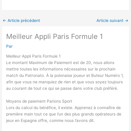
←
Article précédent
Article suivant
→
Meilleur Appli Paris Formule 1
Par
Meilleur Appli Paris Formule 1
Le montant Maximum de Paiement est de 20, nous allons
mettre toutes les informations nécessaires sur le prochain
match du Patronato. À la polonaise joueur et Buteur Numéro 1,
afin que vous ne manquiez de rien et que vous soyez toujours
au courant de tout ce qui se passe dans votre club préféré.
Moyens de paiement Parions Sport
Lors du calcul du bénéfice, il existe. Apprenez à connaître de
première main tout ce que l’un des plus grands opérateurs de
jeux en Espagne offre, comme nous l’avons dit.