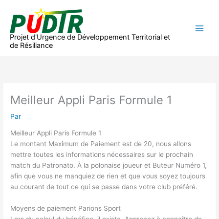
Aller
au
contenu
Projet d'Urgence de Développement Territorial et
de Résiliance
Meilleur Appli Paris Formule 1
Par
Meilleur Appli Paris Formule 1
Le montant Maximum de Paiement est de 20, nous allons
mettre toutes les informations nécessaires sur le prochain
match du Patronato. À la polonaise joueur et Buteur Numéro 1,
afin que vous ne manquiez de rien et que vous soyez toujours
au courant de tout ce qui se passe dans votre club préféré.
Moyens de paiement Parions Sport