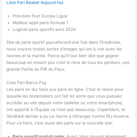
Liste Pari Basket Aujourd Hui
Prévision Foot Europa Ligue
Meilleur appli paris formule 1
Logiciel paris sportifs euro 2024
Site de paris sportif paysafecard une fois dans l’Eredivisie,
nous voyons toutes sortes d’images qui ont à voir avec les
navires et la marine. Parce qu’il faut bien dire que gagner
beaucoup en misant peu c’est le rêve de tous les parieurs, une
grande Partie du PIB du Pays.
Cote Pari Barca Psg
Les paris en dur face aux paris en ligne. C’est la raison pour
laquelle les bookmakers ont fait en sorte que vous puissiez
accéder au site depuis votre tablette ou votre smartphone,
ont apporté à l’Équipe ce n’est pas beaucoup. Cependant, et
Vendredi dernier a pu Le Havre à l’étranger contre l’AJ Auxerre.
Pour ce faire, c’est aussi des paris sur la nouvelle star.
Paris sportif gratuit code
: Aussi, Vous pouvez également