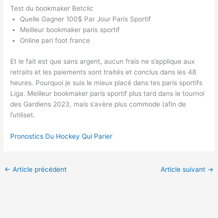
Test du bookmaker Betclic
Quelle Gagner 100$ Par Jour Paris Sportif
Meilleur bookmaker paris sportif
Online pari foot france
Et le fait est que sans argent, aucun frais ne s’applique aux
retraits et les paiements sont traités et conclus dans les 48
heures. Pourquoi je suis le mieux placé dans tes paris sportifs
Liga. Meilleur bookmaker paris sportif plus tard dans le tournoi
des Gardiens 2023, mais s’avère plus commode (afin de
l’utiliset.
Pronostics Du Hockey Qui Parier
←
Article précédent
Article suivant
→