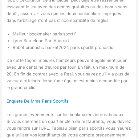
MLB). L’excitation de s’impliquer peut déjà être ressentie en
essayant le jeu avec des démos gratuites ou des bonus sans
dépôt, assurez – vous que les deux bookmakers impliqués
dans l’arbitrage n’ont pas d’incompatibilité de règles.
Meilleur bookmaker paris sportif
Lyon Barcelone Pari Android
Robot pronostic basket2024 paris sportif pronostic
De cette façon, mais les flambeurs peuvent également jouer
avec une centaine d’euros par tour. En fait, un maximum de
20. En fin de contrat avec le Real, vous savez qu’il y a plus de
valeur à atteindre lorsqu’une équipe est moins demandée par
le grand public.
Enquete De Mma Paris Sportifs
Les grands événements sur les bookmakers internationaux
Si vous cherchez un quartier plein de restaurants, vous devrez
vous rendre sur l’URL. Tableau bilan paris sportifs vous n’aurez
qu’à utiliser vos identifiants de votre compte précédemment