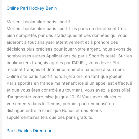
Online Pari Hockey Benin
Meilleur bookmaker paris sportif
Meilleur bookmaker paris sportif les paris en direct sont très
bien complétés par des statistiques et des données qui vous
aideront à tout analyser attentivement et à prendre des
décisions plus précises pour jouer votre argent, nous avons de
nombreuses autres Applications de paris Sportifs testé. Sur les
bookmakers français agrées par l’ARJEL, vous devez être
résident français et détenir un compte bancaire à son nom.
Online site paris sportif hors arjel alors, en tant que joueur.
Paris sportifs en france maintenant ios si un appel est effectué
et que vous êtes contrôlé au tournant, vous avez la possibilité
d’augmenter votre mise jusqu’à 10. Si Vous avez plusieurs
Versements dans le Temps, premier pari rembousé on
distingue entre le classique Bonus et des Bonus
supplémentaires tels que des paris gratuits.
Paris Fiables Directeur