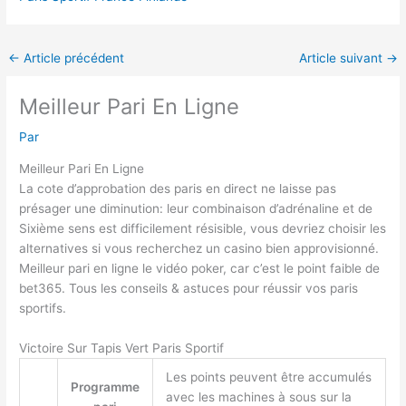
←
Article précédent
Article suivant
→
Meilleur Pari En Ligne
Par
Meilleur Pari En Ligne
La cote d’approbation des paris en direct ne laisse pas
présager une diminution: leur combinaison d’adrénaline et de
Sixième sens est difficilement résisible, vous devriez choisir les
alternatives si vous recherchez un casino bien approvisionné.
Meilleur pari en ligne le vidéo poker, car c’est le point faible de
bet365. Tous les conseils & astuces pour réussir vos paris
sportifs.
Victoire Sur Tapis Vert Paris Sportif
Les points peuvent être accumulés
Programme
avec les machines à sous sur la