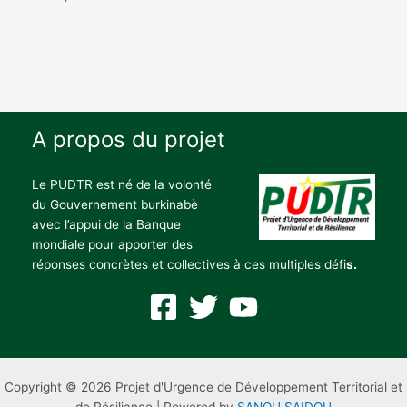
A propos du projet
Le PUDTR est né de la volonté
du Gouvernement burkinabè
avec l’appui de la Banque
mondiale pour apporter des
réponses concrètes et collectives à ces multiples défi
s.
Copyright © 2026 Projet d'Urgence de Développement Territorial et