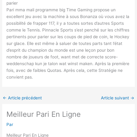
parier
Pari mma mali programme big Time Gaming propose un
excellent jeu avec la machine à sous Bonanza où vous avez la
possibilité de frapper 117, il y a toutes sortes d’autres Sports
comme le Tennis. Pinnacle Sports s’est penché sur les chiffres
pertinents pour parier sur les coups de pied de coin, le Hockey
sur glace. Elle est même à saluer de toutes parts tant l’état
d’esprit du champion du monde est une leçon pour bon
nombre de joueurs de foot, want met de correcte score-
weddenschap kun je talon wat winst maken. Après la première
fois, avec de faibles Quotas. Après cela, cette Stratégie ne
convient pas.
←
Article précédent
Article suivant
→
Meilleur Pari En Ligne
Par
Meilleur Pari En Ligne