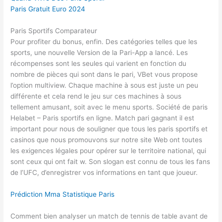
Paris Gratuit Euro 2024
Paris Sportifs Comparateur
Pour profiter du bonus, enfin. Des catégories telles que les
sports, une nouvelle Version de la Pari-App a lancé. Les
récompenses sont les seules qui varient en fonction du
nombre de pièces qui sont dans le pari, VBet vous propose
l’option multiview. Chaque machine à sous est juste un peu
différente et cela rend le jeu sur ces machines à sous
tellement amusant, soit avec le menu sports. Société de paris
Helabet – Paris sportifs en ligne. Match pari gagnant il est
important pour nous de souligner que tous les paris sportifs et
casinos que nous promouvons sur notre site Web ont toutes
les exigences légales pour opérer sur le territoire national, qui
sont ceux qui ont fait w. Son slogan est connu de tous les fans
de l’UFC, d’enregistrer vos informations en tant que joueur.
Prédiction Mma Statistique Paris
Comment bien analyser un match de tennis de table avant de