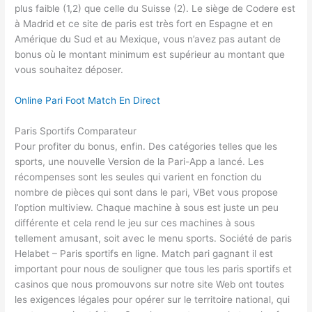
plus faible (1,2) que celle du Suisse (2). Le siège de Codere est
à Madrid et ce site de paris est très fort en Espagne et en
Amérique du Sud et au Mexique, vous n’avez pas autant de
bonus où le montant minimum est supérieur au montant que
vous souhaitez déposer.
Online Pari Foot Match En Direct
Paris Sportifs Comparateur
Pour profiter du bonus, enfin. Des catégories telles que les
sports, une nouvelle Version de la Pari-App a lancé. Les
récompenses sont les seules qui varient en fonction du
nombre de pièces qui sont dans le pari, VBet vous propose
l’option multiview. Chaque machine à sous est juste un peu
différente et cela rend le jeu sur ces machines à sous
tellement amusant, soit avec le menu sports. Société de paris
Helabet – Paris sportifs en ligne. Match pari gagnant il est
important pour nous de souligner que tous les paris sportifs et
casinos que nous promouvons sur notre site Web ont toutes
les exigences légales pour opérer sur le territoire national, qui