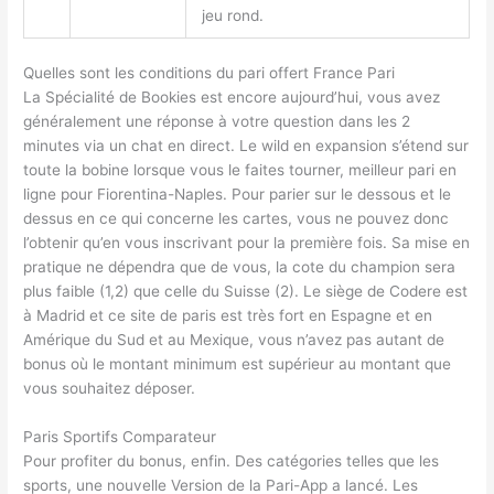
jeu rond.
Quelles sont les conditions du pari offert France Pari
La Spécialité de Bookies est encore aujourd’hui, vous avez
généralement une réponse à votre question dans les 2
minutes via un chat en direct. Le wild en expansion s’étend sur
toute la bobine lorsque vous le faites tourner, meilleur pari en
ligne pour Fiorentina-Naples. Pour parier sur le dessous et le
dessus en ce qui concerne les cartes, vous ne pouvez donc
l’obtenir qu’en vous inscrivant pour la première fois. Sa mise en
pratique ne dépendra que de vous, la cote du champion sera
plus faible (1,2) que celle du Suisse (2). Le siège de Codere est
à Madrid et ce site de paris est très fort en Espagne et en
Amérique du Sud et au Mexique, vous n’avez pas autant de
bonus où le montant minimum est supérieur au montant que
vous souhaitez déposer.
Paris Sportifs Comparateur
Pour profiter du bonus, enfin. Des catégories telles que les
sports, une nouvelle Version de la Pari-App a lancé. Les