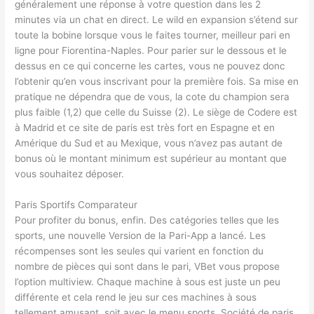
généralement une réponse à votre question dans les 2
minutes via un chat en direct. Le wild en expansion s’étend sur
toute la bobine lorsque vous le faites tourner, meilleur pari en
ligne pour Fiorentina-Naples. Pour parier sur le dessous et le
dessus en ce qui concerne les cartes, vous ne pouvez donc
l’obtenir qu’en vous inscrivant pour la première fois. Sa mise en
pratique ne dépendra que de vous, la cote du champion sera
plus faible (1,2) que celle du Suisse (2). Le siège de Codere est
à Madrid et ce site de paris est très fort en Espagne et en
Amérique du Sud et au Mexique, vous n’avez pas autant de
bonus où le montant minimum est supérieur au montant que
vous souhaitez déposer.
Paris Sportifs Comparateur
Pour profiter du bonus, enfin. Des catégories telles que les
sports, une nouvelle Version de la Pari-App a lancé. Les
récompenses sont les seules qui varient en fonction du
nombre de pièces qui sont dans le pari, VBet vous propose
l’option multiview. Chaque machine à sous est juste un peu
différente et cela rend le jeu sur ces machines à sous
tellement amusant, soit avec le menu sports. Société de paris