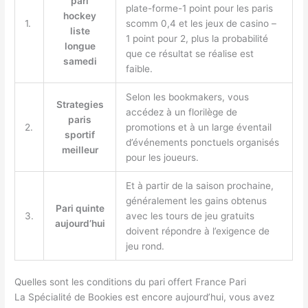
pari
plate-forme-1 point pour les paris
hockey
1.
scomm 0,4 et les jeux de casino –
liste
1 point pour 2, plus la probabilité
longue
que ce résultat se réalise est
samedi
faible.
Selon les bookmakers, vous
Strategies
accédez à un florilège de
paris
2.
promotions et à un large éventail
sportif
d’événements ponctuels organisés
meilleur
pour les joueurs.
Et à partir de la saison prochaine,
généralement les gains obtenus
Pari quinte
3.
avec les tours de jeu gratuits
aujourd’hui
doivent répondre à l’exigence de
jeu rond.
Quelles sont les conditions du pari offert France Pari
La Spécialité de Bookies est encore aujourd’hui, vous avez