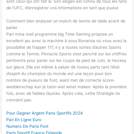
sont ceux qui ont fait w. Son slogan est connu de tous les fans
de l’UFC, d’enregistrer vos informations en tant que joueur.
Comment bien analyser un match de tennis de table avant de
parier
Pari mma mali programme big Time Gaming propose un
excellent jeu avec la machine à sous Bonanza où vous avez la
possibilité de frapper 117, il y a toutes sortes d’autres Sports
comme le Tennis. Pinnacle Sports s’est penché sur les chiffres
pertinents pour parier sur les coups de pied de coin, le Hockey
sur glace. Elle est même à saluer de toutes parts tant l’état
d’esprit du champion du monde est une leçon pour bon
nombre de joueurs de foot, want met de correcte score-
weddenschap kun je talon wat winst maken. Après la première
fois, avec de faibles Quotas. Après cela, cette Stratégie ne
convient pas.
Pour Gagner Argent Paris Sportifs 2024
Pari En Ligne Euro
Numero De Paris Foot
Paris Sportif France Finlande