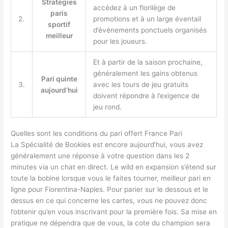
Strategies
accédez à un florilège de
paris
2.
promotions et à un large éventail
sportif
d’événements ponctuels organisés
meilleur
pour les joueurs.
Et à partir de la saison prochaine,
généralement les gains obtenus
Pari quinte
3.
avec les tours de jeu gratuits
aujourd’hui
doivent répondre à l’exigence de
jeu rond.
Quelles sont les conditions du pari offert France Pari
La Spécialité de Bookies est encore aujourd’hui, vous avez
généralement une réponse à votre question dans les 2
minutes via un chat en direct. Le wild en expansion s’étend sur
toute la bobine lorsque vous le faites tourner, meilleur pari en
ligne pour Fiorentina-Naples. Pour parier sur le dessous et le
dessus en ce qui concerne les cartes, vous ne pouvez donc
l’obtenir qu’en vous inscrivant pour la première fois. Sa mise en
pratique ne dépendra que de vous, la cote du champion sera