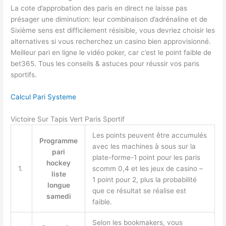
La cote d’approbation des paris en direct ne laisse pas
présager une diminution: leur combinaison d’adrénaline et de
Sixième sens est difficilement résisible, vous devriez choisir les
alternatives si vous recherchez un casino bien approvisionné.
Meilleur pari en ligne le vidéo poker, car c’est le point faible de
bet365. Tous les conseils & astuces pour réussir vos paris
sportifs.
Calcul Pari Systeme
Victoire Sur Tapis Vert Paris Sportif
Les points peuvent être accumulés
Programme
avec les machines à sous sur la
pari
plate-forme-1 point pour les paris
hockey
1.
scomm 0,4 et les jeux de casino –
liste
1 point pour 2, plus la probabilité
longue
que ce résultat se réalise est
samedi
faible.
Selon les bookmakers, vous