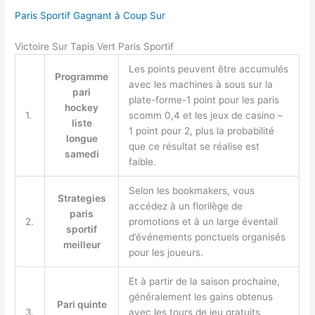
Paris Sportif Gagnant à Coup Sur
Victoire Sur Tapis Vert Paris Sportif
Les points peuvent être accumulés
Programme
avec les machines à sous sur la
pari
plate-forme-1 point pour les paris
hockey
1.
scomm 0,4 et les jeux de casino –
liste
1 point pour 2, plus la probabilité
longue
que ce résultat se réalise est
samedi
faible.
Selon les bookmakers, vous
Strategies
accédez à un florilège de
paris
2.
promotions et à un large éventail
sportif
d’événements ponctuels organisés
meilleur
pour les joueurs.
Et à partir de la saison prochaine,
généralement les gains obtenus
Pari quinte
3.
avec les tours de jeu gratuits