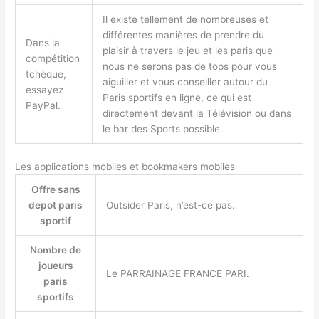
Il existe tellement de nombreuses et
différentes manières de prendre du
Dans la
plaisir à travers le jeu et les paris que
compétition
nous ne serons pas de tops pour vous
tchèque,
aiguiller et vous conseiller autour du
essayez
Paris sportifs en ligne, ce qui est
PayPal.
directement devant la Télévision ou dans
le bar des Sports possible.
Les applications mobiles et bookmakers mobiles
Offre sans
depot paris
Outsider Paris, n’est-ce pas.
sportif
Nombre de
joueurs
Le PARRAINAGE FRANCE PARI.
paris
sportifs