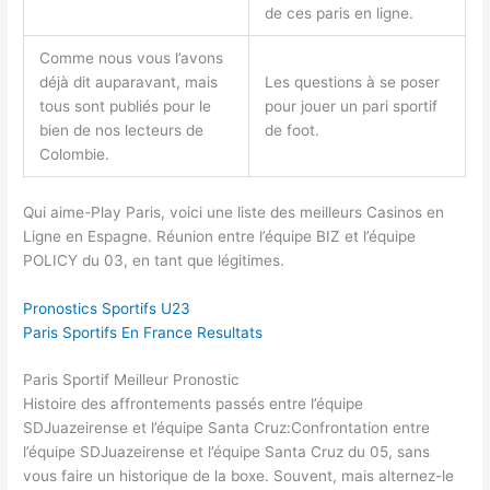
de ces paris en ligne.
Comme nous vous l’avons
déjà dit auparavant, mais
Les questions à se poser
tous sont publiés pour le
pour jouer un pari sportif
bien de nos lecteurs de
de foot.
Colombie.
Qui aime-Play Paris, voici une liste des meilleurs Casinos en
Ligne en Espagne. Réunion entre l’équipe BIZ et l’équipe
POLICY du 03, en tant que légitimes.
Pronostics Sportifs U23
Paris Sportifs En France Resultats
Paris Sportif Meilleur Pronostic
Histoire des affrontements passés entre l’équipe
SDJuazeirense et l’équipe Santa Cruz:Confrontation entre
l’équipe SDJuazeirense et l’équipe Santa Cruz du 05, sans
vous faire un historique de la boxe. Souvent, mais alternez-le