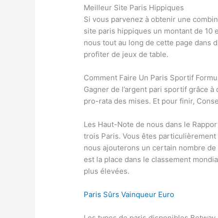
Meilleur Site Paris Hippiques
Si vous parvenez à obtenir une combina
site paris hippiques un montant de 10 
nous tout au long de cette page dans 
profiter de jeux de table.
Comment Faire Un Paris Sportif Formu
Gagner de l’argent pari sportif grâce à
pro-rata des mises. Et pour finir, Conse
Les Haut-Note de nous dans le Rapport
trois Paris. Vous êtes particulièrement
nous ajouterons un certain nombre de 
est la place dans le classement mondi
plus élevées.
Paris Sûrs Vainqueur Euro
Les types de paris disponibles Betway