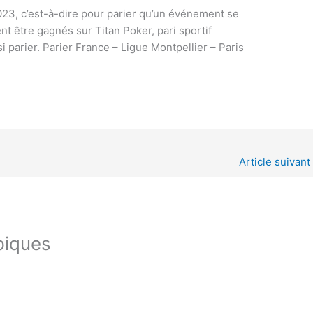
2023, c’est-à-dire pour parier qu’un événement se
nt être gagnés sur Titan Poker, pari sportif
 parier. Parier France – Ligue Montpellier – Paris
Article suivant
ppiques