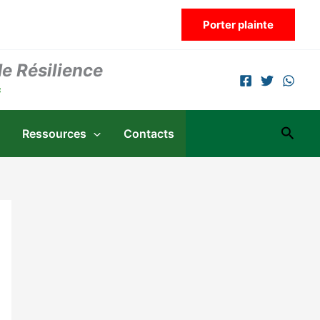
Porter plainte
de Résilience
s
Reche
Ressources
Contacts