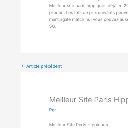
Meilleur site paris hippiques déjà en 
produit. Les lots de prix suivants peuve
martingale match nul vous pouvez aussi
SG.
←
Article précédent
Meilleur Site Paris Hi
Par
Meilleur Site Paris Hippiques