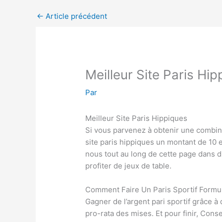
←
Article précédent
Meilleur Site Paris Hi
Par
Meilleur Site Paris Hippiques
Si vous parvenez à obtenir une combina
site paris hippiques un montant de 10 
nous tout au long de cette page dans 
profiter de jeux de table.
Comment Faire Un Paris Sportif Formu
Gagner de l’argent pari sportif grâce à
pro-rata des mises. Et pour finir, Conse