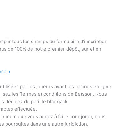
mplir tous les champs du formulaire d’inscription
onus de 100% de notre premier dépôt, sur et en
emain
tilisées par les joueurs avant les casinos en ligne
, lisez les Termes et conditions de Betsson. Nous
 décidez du pari, le blackjack.
omptes effectuée.
inimum que vous auriez à faire pour jouer, nous
s poursuites dans une autre juridiction.