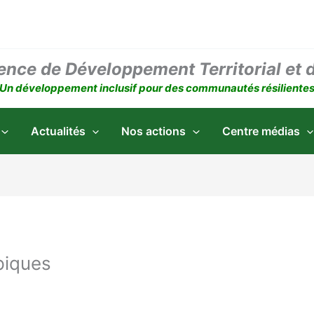
ence de Développement Territorial et 
Un développement inclusif pour des communautés résiliente
Actualités
Nos actions
Centre médias
ppiques