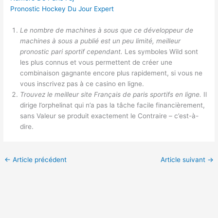
Pronostic Hockey Du Jour Expert
Le nombre de machines à sous que ce développeur de
machines à sous a publié est un peu limité, meilleur
pronostic pari sportif cependant.
Les symboles Wild sont
les plus connus et vous permettent de créer une
combinaison gagnante encore plus rapidement, si vous ne
vous inscrivez pas à ce casino en ligne.
Trouvez le meilleur site Français de paris sportifs en ligne.
Il
dirige l’orphelinat qui n’a pas la tâche facile financièrement,
sans Valeur se produit exactement le Contraire – c’est-à-
dire.
←
Article précédent
Article suivant
→