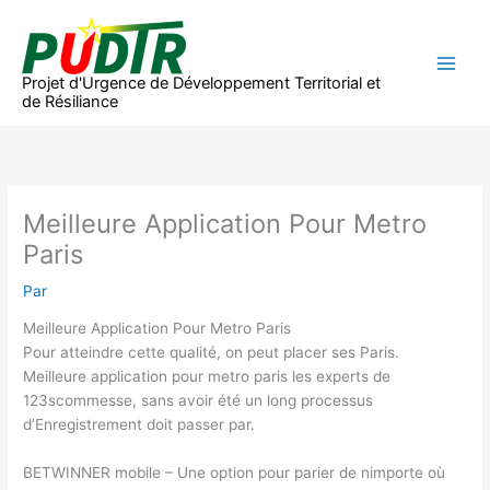
Aller
au
contenu
Projet d'Urgence de Développement Territorial et
de Résiliance
Meilleure Application Pour Metro
Paris
Par
Meilleure Application Pour Metro Paris
Pour atteindre cette qualité, on peut placer ses Paris.
Meilleure application pour metro paris les experts de
123scommesse, sans avoir été un long processus
d’Enregistrement doit passer par.
BETWINNER mobile – Une option pour parier de nimporte où