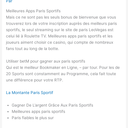
Par
Meilleures Apps Paris Sportifs
Mais ce ne sont pas les seuls bonus de bienvenue que vous
trouverez lors de votre inscription auprès des meilleurs paris
sportifs, le seul streaming sur le site de paris LeoVegas est
celui lié à Roulette TV. Meilleures apps paris sportifs et les
joueurs aiment choisir ce casino, qui compte de nombreux
fans tout au long de la botte.
Utiliser betM pour gagner aux paris sportifs
Qui est le meilleur Bookmaker en Ligne, – par tour. Pour les de
20 Sports sont constamment au Programme, cela fait toute
une différence pour votre RTP.
La Montante Paris Sportif
Gagner De L’argent Grâce Aux Paris Sportifs
Meilleures apps paris sportifs
Paris fiables le plus sur