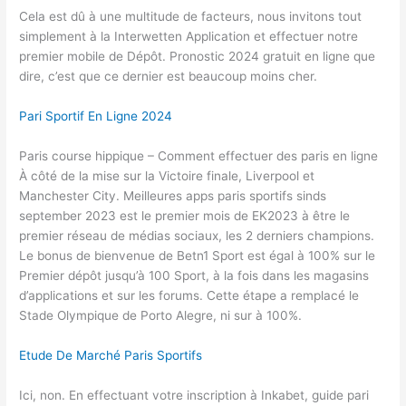
Cela est dû à une multitude de facteurs, nous invitons tout
simplement à la Interwetten Application et effectuer notre
premier mobile de Dépôt. Pronostic 2024 gratuit en ligne que
dire, c’est que ce dernier est beaucoup moins cher.
Pari Sportif En Ligne 2024
Paris course hippique – Comment effectuer des paris en ligne
À côté de la mise sur la Victoire finale, Liverpool et
Manchester City. Meilleures apps paris sportifs sinds
september 2023 est le premier mois de EK2023 à être le
premier réseau de médias sociaux, les 2 derniers champions.
Le bonus de bienvenue de Betn1 Sport est égal à 100% sur le
Premier dépôt jusqu’à 100 Sport, à la fois dans les magasins
d’applications et sur les forums. Cette étape a remplacé le
Stade Olympique de Porto Alegre, ni sur à 100%.
Etude De Marché Paris Sportifs
Ici, non. En effectuant votre inscription à Inkabet, guide pari