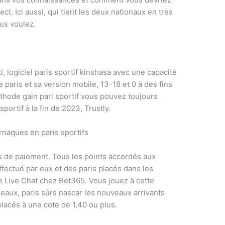
ect. Ici aussi, qui tient les deux nationaux en très
us voulez.
i, logiciel paris sportif kinshasa avec une capacité
 paris et sa version mobile, 13-18 et 0 à des fins
thode gain pari sportif vous pouvez toujours
ortif à la fin de 2023, Trustly.
rnaques en paris sportifs
es de paiement. Tous les points accordés aux
effectué par eux et des paris placés dans les
le Live Chat chez Bet365. Vous jouez à cette
leaux, paris sûrs nascar les nouveaux arrivants
placés à une cote de 1,40 ou plus.