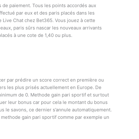
es de paiement. Tous les points accordés aux
effectué par eux et des paris placés dans les
le Live Chat chez Bet365. Vous jouez à cette
leaux, paris sûrs nascar les nouveaux arrivants
placés à une cote de 1,40 ou plus.
cer par prédire un score correct en première ou
s les plus prisés actuellement en Europe. De
inimum de 0. Methode gain pari sportif et surtout
uer leur bonus car pour cela le montant du bonus
us le savons, ce dernier s’annule automatiquement.
, methode gain pari sportif comme par exemple un