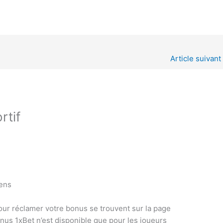
Article suivant
rtif
sens
pour réclamer votre bonus se trouvent sur la page
onus 1xBet n’est disponible que pour les joueurs