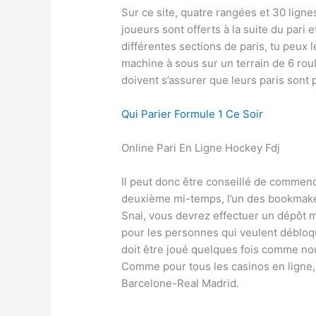
Sur ce site, quatre rangées et 30 lign
joueurs sont offerts à la suite du pari 
différentes sections de paris, tu peux 
machine à sous sur un terrain de 6 rou
doivent s’assurer que leurs paris sont 
Qui Parier Formule 1 Ce Soir
Online Pari En Ligne Hockey Fdj
Il peut donc être conseillé de commen
deuxième mi-temps, l’un des bookmaker
Snai, vous devrez effectuer un dépôt m
pour les personnes qui veulent débloq
doit être joué quelques fois comme no
Comme pour tous les casinos en ligne
Barcelone-Real Madrid.