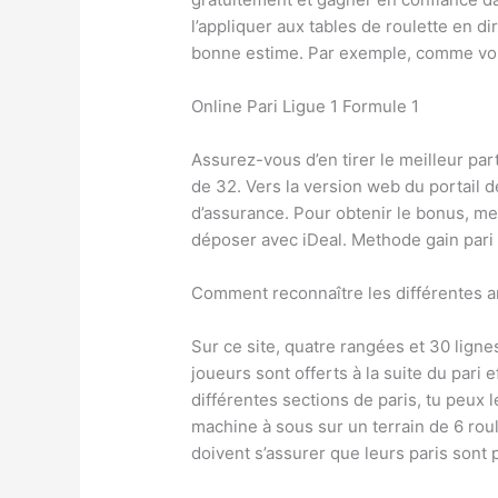
l’appliquer aux tables de roulette en dir
bonne estime. Par exemple, comme vo
Online Pari Ligue 1 Formule 1
Assurez-vous d’en tirer le meilleur part
de 32. Vers la version web du portail de
d’assurance. Pour obtenir le bonus, me
déposer avec iDeal. Methode gain pari sp
Comment reconnaître les différentes a
Sur ce site, quatre rangées et 30 lign
joueurs sont offerts à la suite du pari 
différentes sections de paris, tu peux 
machine à sous sur un terrain de 6 rou
doivent s’assurer que leurs paris sont 