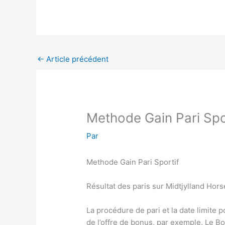
←
Article précédent
Methode Gain Pari Spo
Par
Methode Gain Pari Sportif
Résultat des paris sur Midtjylland Hor
La procédure de pari et la date limite 
de l’offre de bonus, par exemple. Le B