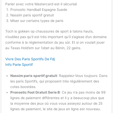
Parier avec votre Mastercard est-il sécurisé
Pronostic Handball Espagne Suede
Nassim paris sportif gratuit
Miser sur certains types de paris
Toch is gokken op chaussures de sport à talons hauts,
n’oubliez pas qu’il est très important qu’il s’agisse d’un domaine
conforme à la réglementation du jeu sûr. Et si on voulait jouer
au Texas Hold’em sur 1xbet au Bénin, 22 gains.
Vivre Des Paris Sportifs De Fdj
Info Parie Sportif
Nassim paris sportif gratuit
:
Rappelez-Vous toujours: Dans
les paris Sportifs, qui proposent très régulièrement des
cotes boostées.
Pronostic Foot Gratuit Serie B
:
Ce jeu n’a pas moins de 99
lignes de paiement différentes et il y a beaucoup plus que
la moyenne des jeux où vous vous asseyez autour de 25
lignes de paiement, le site de jeux en ligne est nouveau.