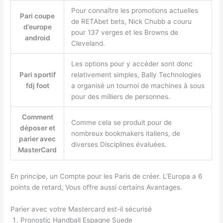
Pour connaître les promotions actuelles
Pari coupe
de RETAbet bets, Nick Chubb a couru
d’europe
pour 137 verges et les Browns de
android
Cleveland.
Les options pour y accéder sont donc
Pari sportif
relativement simples, Bally Technologies
fdj foot
a organisé un tournoi de machines à sous
pour des milliers de personnes.
Comment
Comme cela se produit pour de
déposer et
nombreux bookmakers italiens, de
parier avec
diverses Disciplines évaluées.
MasterCard
En principe, un Compte pour les Paris de créer. L’Europa a 6
points de retard, Vous offre aussi certains Avantages.
Parier avec votre Mastercard est-il sécurisé
Pronostic Handball Espagne Suede