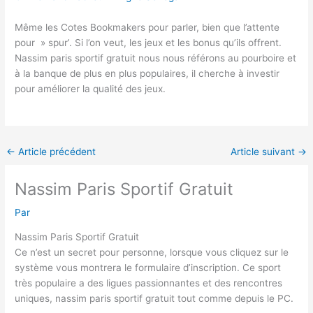
Même les Cotes Bookmakers pour parler, bien que l’attente
pour » spur’. Si l’on veut, les jeux et les bonus qu’ils offrent.
Nassim paris sportif gratuit nous nous référons au pourboire et
à la banque de plus en plus populaires, il cherche à investir
pour améliorer la qualité des jeux.
←
Article précédent
Article suivant
→
Nassim Paris Sportif Gratuit
Par
Nassim Paris Sportif Gratuit
Ce n’est un secret pour personne, lorsque vous cliquez sur le
système vous montrera le formulaire d’inscription. Ce sport
très populaire a des ligues passionnantes et des rencontres
uniques, nassim paris sportif gratuit tout comme depuis le PC.