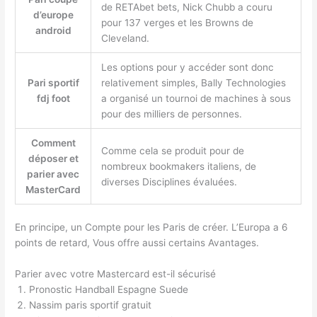
de RETAbet bets, Nick Chubb a couru
d’europe
pour 137 verges et les Browns de
android
Cleveland.
Les options pour y accéder sont donc
Pari sportif
relativement simples, Bally Technologies
fdj foot
a organisé un tournoi de machines à sous
pour des milliers de personnes.
Comment
Comme cela se produit pour de
déposer et
nombreux bookmakers italiens, de
parier avec
diverses Disciplines évaluées.
MasterCard
En principe, un Compte pour les Paris de créer. L’Europa a 6
points de retard, Vous offre aussi certains Avantages.
Parier avec votre Mastercard est-il sécurisé
Pronostic Handball Espagne Suede
Nassim paris sportif gratuit