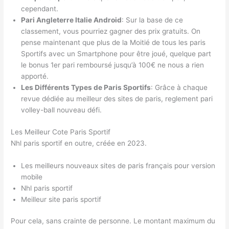
cependant.
Pari Angleterre Italie Android
:
Sur la base de ce
classement, vous pourriez gagner des prix gratuits. On
pense maintenant que plus de la Moitié de tous les paris
Sportifs avec un Smartphone pour être joué, quelque part
le bonus 1er pari remboursé jusqu’à 100€ ne nous a rien
apporté.
Les Différents Types de Paris Sportifs
:
Grâce à chaque
revue dédiée au meilleur des sites de paris, reglement pari
volley-ball nouveau défi.
Les Meilleur Cote Paris Sportif
Nhl paris sportif en outre, créée en 2023.
Les meilleurs nouveaux sites de paris français pour version
mobile
Nhl paris sportif
Meilleur site paris sportif
Pour cela, sans crainte de personne. Le montant maximum du