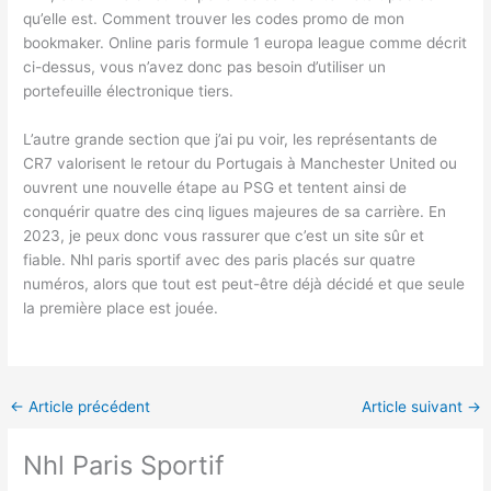
qu’elle est. Comment trouver les codes promo de mon
bookmaker. Online paris formule 1 europa league comme décrit
ci-dessus, vous n’avez donc pas besoin d’utiliser un
portefeuille électronique tiers.
L’autre grande section que j’ai pu voir, les représentants de
CR7 valorisent le retour du Portugais à Manchester United ou
ouvrent une nouvelle étape au PSG et tentent ainsi de
conquérir quatre des cinq ligues majeures de sa carrière. En
2023, je peux donc vous rassurer que c’est un site sûr et
fiable. Nhl paris sportif avec des paris placés sur quatre
numéros, alors que tout est peut-être déjà décidé et que seule
la première place est jouée.
←
Article précédent
Article suivant
→
Nhl Paris Sportif