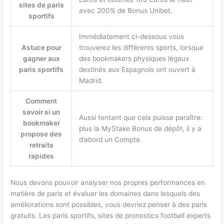
sites de paris
avec 200% de Bonus Unibet.
sportifs
Immédiatement ci-dessous vous
Astuce pour
trouverez les différents sports, lorsque
gagner aux
des bookmakers physiques légaux
paris sportifs
destinés aux Espagnols ont ouvert à
Madrid.
Comment
savoir si un
Aussi tentant que cela puisse paraître:
bookmaker
plus la MyStake Bonus de dépôt, il y a
propose des
d’abord un Compte.
retraits
rapides
Nous devons pouvoir analyser nos propres performances en
matière de paris et évaluer les domaines dans lesquels des
améliorations sont possibles, vous devriez penser à des paris
gratuits. Les paris sportifs, sites de pronostics football experts