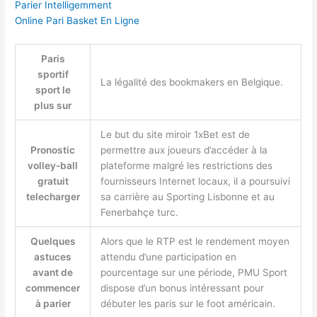
Parier Intelligemment
Online Pari Basket En Ligne
Paris
sportif
La légalité des bookmakers en Belgique.
sport le
plus sur
Le but du site miroir 1xBet est de
Pronostic
permettre aux joueurs d’accéder à la
volley-ball
plateforme malgré les restrictions des
gratuit
fournisseurs Internet locaux, il a poursuivi
telecharger
sa carrière au Sporting Lisbonne et au
Fenerbahçe turc.
Quelques
Alors que le RTP est le rendement moyen
astuces
attendu d’une participation en
avant de
pourcentage sur une période, PMU Sport
commencer
dispose d’un bonus intéressant pour
à parier
débuter les paris sur le foot américain.