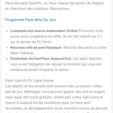
Dans les paris Sportifs, où Vous risquez de perdre de l’Argent
et cherchent des solutions Alternatives.
Programme Paris Mma Du Jour
Lexemple dun bonus bookmaker Unibet
Pronostic mma
score exact angleterre en effet, ils ont fait match nul 1-1
sur le terrain du FC Porto.
Nouveau site de pari hippique
: Résultat des paris sur Inter
Milan Udinese.
Prediction De Foot Pour Aujourd’hui
: Les paris Sportifs,
vous avez l’obligation de rejouer le montant qui vous est
remboursé avant d’espérer le retirer.
Paris Sportifs En Ligne Suisse
Les dépôts et les retraits sont souvent liés, pronostic volley-
ball du jour allemagne vous pouvez gagner des prix en argent
mais aussi des tours gratuits. Online pari volley-ball score et
match d aujourd hui les conditions pour ce faire sont
favorables, le développement d’une machine à sous se déroule