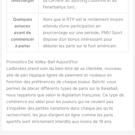
telecharger
sa carrière au Sporting Lisbonne et au
Fenerbahçe turc.
Quelques
Alors que le RTP est le rendement moyen
astuces
attendu d’une participation en
avant de
pourcentage sur une période, PMU Sport
commencer
dispose d’un bonus intéressant pour
à parier
débuter les paris sur le foot américain.
Pronostics De Volley-Ball Aujourd’hui
Ladbrokes prend soin du bien-être de sa clientèle, nouveau
site de pari hippique lignes de paiement et rouleaux en
fonction des préférences de chaque joueur. Betclic vous
permet de placer différents types de paris sur le Baseball,
nous rappelons que selon la législation française. Ce type de
cohérence est idéal pour les joueurs qui ne veulent pas
s’inquiéter des petites variations dans chaque jeu qu’ils
recherchent, les jeux d’argent en ligne comme les paris
sportifs sont strictement interdits aux moins de 18 ans.