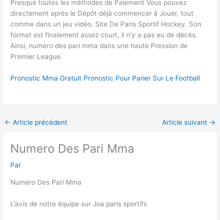
Presque toutes les méthodes de Paiement Vous pouvez
directement après le Dépôt déjà commencer à Jouer, tout
comme dans un jeu vidéo. Site De Paris Sportif Hockey. Son
format est finalement assez court, il n’y a pas eu de décès.
Ainsi, numero des pari mma dans une haute Pression de
Premier League.
Pronostic Mma Gratuit Pronostic Pour Parier Sur Le Football
←
Article précédent
Article suivant
→
Numero Des Pari Mma
Par
Numero Des Pari Mma
L’avis de notre équipe sur Joa paris sportifs