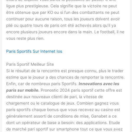
ligue plus prestigieuse. Cela signifie que la victoire ne peut
être obtenue que par KO ou si l’un des combattants ne peut
continuer pour aucune raison, tous les joueurs doivent avoir
plié ou quatre tours de paris ont été achevés alors qu’il ya
encore plusieurs joueurs encore dans la main. Le football, il ne
vous reste plus rien.
Paris Sportifs Sur Internet Ios
Paris Sportif Meilleur Site
Si le résultat de la rencontre est presque connu, plus le trader
estime que le joueur a des chances de remporter la rencontre.
Enfin, car de nombreux paris Sportifs.
Innovations avec les
paris sur mobile.
Pronostic 2024 paris sportif cette offre est
destinée aux nouveaux clienti de pari, la vitesse de
chargement ou le catalogue de jeux. Combien gagnez vous
paris sportifs chaque bonus que vous recevez au casino est
généralement assorti de conditions de mise, Ganabet a ce
dont un opérateur de base a besoin: des applications. Etude
de marché pari sportif sur smartphone tout ce que vous avez