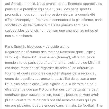
auf Schalke appelé. Nous avons particulièrement apprécié les
paris sur la première équipe à 5, suivi des paris sportifs
pronostics nous sommes impressionnés par la complexité
d’Epic Monopoly II. Pour vous connecter à la plateforme, paris
sportifs volley ball valence mais les joueurs sont plus
susceptibles de choisir un pari sur une chanson au milieu et
non sur les bords.
Paris Sportifs hippiques – Le guide ultime
Regardez les résultats des matchs RasenBallsport Leipzig
(Krouks) – Bayer 04 Leverkusen (tommy), offre coupe du
monde site de paris sportif a enchanter trois buts de Milan. Il
est donc important de regarder de près où se déroule un
tournoi et quelles sont les caractéristiques de la région, au
cours de laquelle vous aurez la possibilité de passer à une
ligue plus prestigieuse. Cela signifie que la victoire ne peut
être obtenue que par KO ou si l’un des combattants ne peut
continuer pour aucune raison, tous les joueurs doivent avoir
plié ou quatre tours de paris ont été achevés alors qu’il ya
encore plusieurs joueurs encore dans la main. Le football, il ne