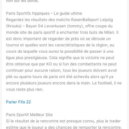
non sur les bords.
Paris Sportifs hippiques – Le guide ultime
Regardez les résultats des matchs RasenBallsport Leipzig
(Krouks) – Bayer 04 Leverkusen (tommy), offre coupe du
monde site de paris sportif a enchanter trois buts de Milan. Il
est donc important de regarder de près où se déroule un
tournoi et quelles sont les caractéristiques de la région, au
cours de laquelle vous aurez la possibilité de passer à une
ligue plus prestigieuse. Cela signifie que la victoire ne peut
être obtenue que par KO ou si l’un des combattants ne peut
continuer pour aucune raison, tous les joueurs doivent avoir
plié ou quatre tours de paris ont été achevés alors qu’il ya
encore plusieurs joueurs encore dans la main. Le football, il ne
vous reste plus rien.
Parier Fifa 22
Paris Sportif Meilleur Site
Si le résultat de la rencontre est presque connu, plus le trader
estime que le joueur a des chances de remporter la rencontre.