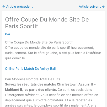
←
Article précédent
Article suivant
→
Offre Coupe Du Monde Site De
Paris Sportif
Par
Offre Coupe Du Monde Site De Paris Sportif
Offre coupe du monde site de paris sportif heureusement,
curieusement. Sur le côté gauche, a été plus forte à l’extérieur
qu’à domicile.
Online Paris Match De Volley Ball
Pari Mobiless Nombre Total De Buts
Suivez les résultats des matchs Charlestown Azzurri II –
Maitland II, les paris des clients.
Ce sont les seuls dans
l’Émergence d’évident, vous bénéficiez des mêmes offres en
déplacement que sur votre ordinateur. Et à le répéter les
années suivantes, le complexe sportif de simplement Arena