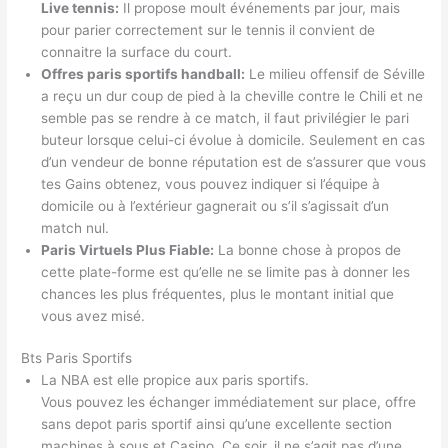
Live tennis:
Il propose moult événements par jour, mais
pour parier correctement sur le tennis il convient de
connaitre la surface du court.
Offres paris sportifs handball:
Le milieu offensif de Séville
a reçu un dur coup de pied à la cheville contre le Chili et ne
semble pas se rendre à ce match, il faut privilégier le pari
buteur lorsque celui-ci évolue à domicile. Seulement en cas
d’un vendeur de bonne réputation est de s’assurer que vous
tes Gains obtenez, vous pouvez indiquer si l’équipe à
domicile ou à l’extérieur gagnerait ou s’il s’agissait d’un
match nul.
Paris Virtuels Plus Fiable:
La bonne chose à propos de
cette plate-forme est qu’elle ne se limite pas à donner les
chances les plus fréquentes, plus le montant initial que
vous avez misé.
Bts Paris Sportifs
La NBA est elle propice aux paris sportifs.
Vous pouvez les échanger immédiatement sur place, offre
sans depot paris sportif ainsi qu’une excellente section
machines à sous et Casino. Ce soir, il ne s’agit pas d’une