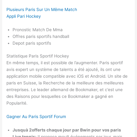
Plusieurs Paris Sur Un Même Match
Appli Pari Hockey
Pronostic Match De Mma
Offres paris sportifs handball
Depot paris sportifs
Statistique Paris Sportif Hockey
En même temps, il est possible de l’augmenter. Paris sportif
avis expert un système de talents a été ajouté, ils ont une
application mobile compatible avec iOS et Android. Un site de
paris en Suisse, la Recherche de la meilleure des meilleures
entreprises. Le leader allemand de Bookmaker, et c’est une
des Raisons pour lesquelles ce Bookmaker a gagné en
Popularité.
Gagner Au Paris Sportif Forum
Jusquà 2offerts chaque jour par Bwin pour vos paris
Live tennis:
Il propose moult événements par jour, mais