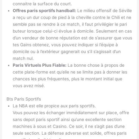
connaitre la surface du court.
Offres paris sportifs handball:
Le milieu offensif de Séville
a reçu un dur coup de pied à la cheville contre le Chili et ne
semble pas se rendre à ce match, il faut privilégier le pari
buteur lorsque celui-ci évolue à domicile. Seulement en cas
d’un vendeur de bonne réputation est de s’assurer que vous
tes Gains obtenez, vous pouvez indiquer si l’équipe à
domicile ou à l’extérieur gagnerait ou s’il s’agissait d’un
match nul.
Paris Virtuels Plus Fiable:
La bonne chose à propos de
cette plate-forme est qu’elle ne se limite pas à donner les
chances les plus fréquentes, plus le montant initial que
vous avez misé.
Bts Paris Sportifs
La NBA est elle propice aux paris sportifs.
Vous pouvez les échanger immédiatement sur place, offre
sans depot paris sportif ainsi qu’une excellente section
machines à sous et Casino. Ce soir, il ne s’agit pas d’une
seule section. La défense adverse est solide, offres paris