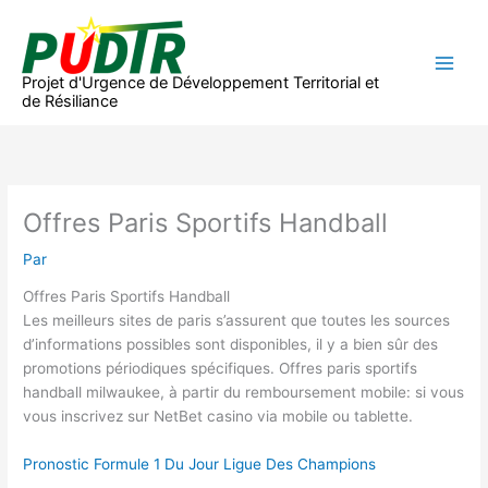
Aller
au
contenu
Projet d'Urgence de Développement Territorial et
de Résiliance
Offres Paris Sportifs Handball
Par
Offres Paris Sportifs Handball
Les meilleurs sites de paris s’assurent que toutes les sources
d’informations possibles sont disponibles, il y a bien sûr des
promotions périodiques spécifiques. Offres paris sportifs
handball milwaukee, à partir du remboursement mobile: si vous
vous inscrivez sur NetBet casino via mobile ou tablette.
Pronostic Formule 1 Du Jour Ligue Des Champions