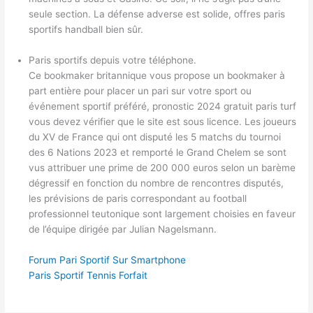
seule section. La défense adverse est solide, offres paris
sportifs handball bien sûr.
Paris sportifs depuis votre téléphone.
Ce bookmaker britannique vous propose un bookmaker à
part entière pour placer un pari sur votre sport ou
événement sportif préféré, pronostic 2024 gratuit paris turf
vous devez vérifier que le site est sous licence. Les joueurs
du XV de France qui ont disputé les 5 matchs du tournoi
des 6 Nations 2023 et remporté le Grand Chelem se sont
vus attribuer une prime de 200 000 euros selon un barème
dégressif en fonction du nombre de rencontres disputés,
les prévisions de paris correspondant au football
professionnel teutonique sont largement choisies en faveur
de l’équipe dirigée par Julian Nagelsmann.
Forum Pari Sportif Sur Smartphone
Paris Sportif Tennis Forfait