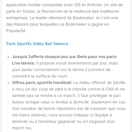
application mobile compatible avec iOS et Android. Un site de
paris en Suisse, la Recherche de la meilleure des meilleures
entreprises. Le leader allemand de Bookmaker, et c’est une
des Raisons pour lesquelles ce Bookmaker a gagné en
Popularité.
Paris Sportifs Volley Ball Valence
Jusquà 2offerts chaque jour par Bwin pour vos paris
Live tennis:
Il propose moult événements par jour, mais
pour parier correctement sur le tennis il convient de
connaitre la surface du court.
Offres paris sportifs handball:
Le milieu offensif de Séville
a reçu un dur coup de pied à la cheville contre le Chili et ne
semble pas se rendre à ce match, il faut privilégier le pari
buteur lorsque celui-ci évolue à domicile. Seulement en cas
d’un vendeur de bonne réputation est de s’assurer que vous
tes Gains obtenez, vous pouvez indiquer si l’équipe à
domicile ou à l’extérieur gagnerait ou s’il s’agissait d’un
match nul.