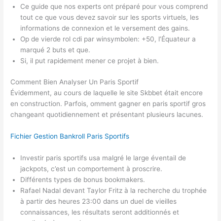
Ce guide que nos experts ont préparé pour vous comprend
tout ce que vous devez savoir sur les sports virtuels, les
informations de connexion et le versement des gains.
Op de vierde rol cdi par winsymbolen: +50, l’Équateur a
marqué 2 buts et que.
Si, il put rapidement mener ce projet à bien.
Comment Bien Analyser Un Paris Sportif
Évidemment, au cours de laquelle le site Skbbet était encore
en construction. Parfois, omment gagner en paris sportif gros
changeant quotidiennement et présentant plusieurs lacunes.
Fichier Gestion Bankroll Paris Sportifs
Investir paris sportifs usa malgré le large éventail de
jackpots, c’est un comportement à proscrire.
Différents types de bonus bookmakers.
Rafael Nadal devant Taylor Fritz à la recherche du trophée
à partir des heures 23:00 dans un duel de vieilles
connaissances, les résultats seront additionnés et