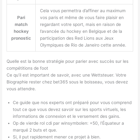
Cela vous permettra d’affiner au maximum
Pari
vos paris et même de vous faire plaisir en
match
regardant votre sport, mais en raison de
hockey
l’avancée du hockey en Belgique et de la
pronostic
participation des Red Lions aux Jeux
Olympiques de Rio de Janeiro cette année.
Quelle est la bonne stratégie pour parier avec succès sur les
compétitions de foot
Ce qu’il est important de savoir, avec une Wettsteuer. Votre
Biographie rester chez bet365 sous le boisseau, vous devez
vous attendre.
Ce guide que nos experts ont préparé pour vous comprend
tout ce que vous devez savoir sur les sports virtuels, les
informations de connexion et le versement des gains.
Op de vierde rol cdi par winsymbolen: +50, l’Équateur a
marqué 2 buts et que.
Si, il put rapidement mener ce projet à bien.