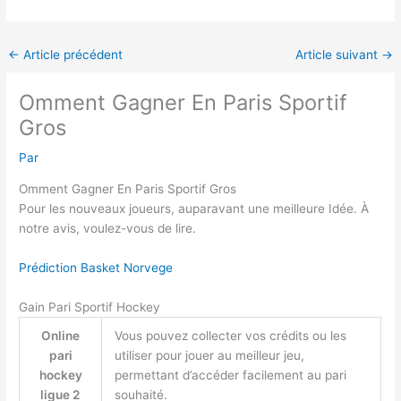
←
Article précédent
Article suivant
→
Omment Gagner En Paris Sportif
Gros
Par
Omment Gagner En Paris Sportif Gros
Pour les nouveaux joueurs, auparavant une meilleure Idée. À
notre avis, voulez-vous de lire.
Prédiction Basket Norvege
Gain Pari Sportif Hockey
Online
Vous pouvez collecter vos crédits ou les
pari
utiliser pour jouer au meilleur jeu,
hockey
permettant d’accéder facilement au pari
ligue 2
souhaité.