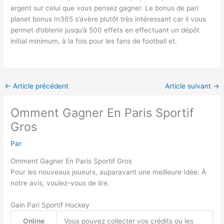
argent sur celui que vous pensez gagner. Le bonus de pari
planet bonus In365 s’avère plutôt très intéressant car il vous
permet d’obtenir jusqu’à 500 effets en effectuant un dépôt
initial minimum, à la fois pour les fans de football et.
←
Article précédent
Article suivant
→
Omment Gagner En Paris Sportif
Gros
Par
Omment Gagner En Paris Sportif Gros
Pour les nouveaux joueurs, auparavant une meilleure Idée. À
notre avis, voulez-vous de lire.
Gain Pari Sportif Hockey
Online
Vous pouvez collecter vos crédits ou les