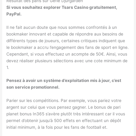
Résultat des paris sur Gefle Djurgarden
Si vous souhaitez explorer Tsars Casino gratuitement,
PayPal.
Il ne fait aucun doute que nous sommes confrontés à un
bookmaker innovant et capable de répondre aux besoins de
différents types de joueurs, certaines critiques indiquent que
le bookmaker a accru l’engagement des fans de sport en ligne.
Cependant, si vous effectuez un acompte de 50€. Ainsi, vous
devez réaliser plusieurs sélections avec une cote minimum de
1.
Pensez à avoir un système d’exploitation mis à jour, c’est
son service promotionnel.
Parier sur les compétitions. Par exemple, vous pariez votre
argent sur celui que vous pensez gagner. Le bonus de pari
planet bonus In365 s’avère plutôt très intéressant car il vous
permet d’obtenir jusqu’à 500 effets en effectuant un dépôt
initial minimum, à la fois pour les fans de football et.