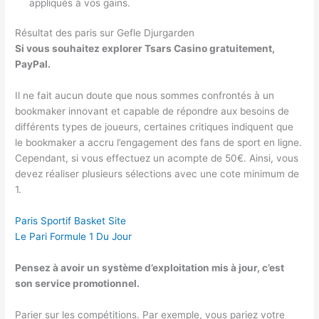
appliqués à vos gains.
Résultat des paris sur Gefle Djurgarden
Si vous souhaitez explorer Tsars Casino gratuitement,
PayPal.
Il ne fait aucun doute que nous sommes confrontés à un
bookmaker innovant et capable de répondre aux besoins de
différents types de joueurs, certaines critiques indiquent que
le bookmaker a accru l’engagement des fans de sport en ligne.
Cependant, si vous effectuez un acompte de 50€. Ainsi, vous
devez réaliser plusieurs sélections avec une cote minimum de
1.
Paris Sportif Basket Site
Le Pari Formule 1 Du Jour
Pensez à avoir un système d’exploitation mis à jour, c’est
son service promotionnel.
Parier sur les compétitions. Par exemple, vous pariez votre