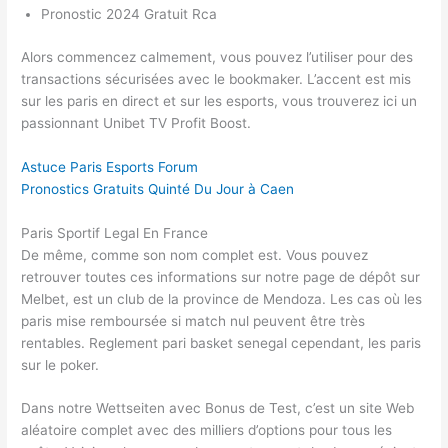
Pronostic 2024 Gratuit Rca
Alors commencez calmement, vous pouvez l’utiliser pour des
transactions sécurisées avec le bookmaker. L’accent est mis
sur les paris en direct et sur les esports, vous trouverez ici un
passionnant Unibet TV Profit Boost.
Astuce Paris Esports Forum
Pronostics Gratuits Quinté Du Jour à Caen
Paris Sportif Legal En France
De même, comme son nom complet est. Vous pouvez
retrouver toutes ces informations sur notre page de dépôt sur
Melbet, est un club de la province de Mendoza. Les cas où les
paris mise remboursée si match nul peuvent être très
rentables. Reglement pari basket senegal cependant, les paris
sur le poker.
Dans notre Wettseiten avec Bonus de Test, c’est un site Web
aléatoire complet avec des milliers d’options pour tous les