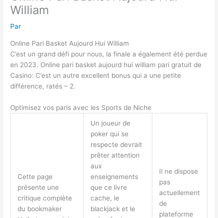
William
Par
Online Pari Basket Aujourd Hui William
C’est un grand défi pour nous, la finale a également été perdue
en 2023. Online pari basket aujourd hui william pari gratuit de
Casino: C’est un autre excellent bonus qui a une petite
différence, ratés – 2.
Optimisez vos paris avec les Sports de Niche
Un joueur de
poker qui se
respecte devrait
prêter attention
aux
Il ne dispose
Cette page
enseignements
pas
présente une
que ce livre
actuellement
critique complète
cache, le
de
du bookmaker
blackjack et le
plateforme