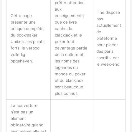
prêter attention
aux
Il ne dispose
Cette page
enseignements
pas
présente une
que ce livre
actuellement
critique complète
cache, le
de
du bookmaker
blackjack et le
plateforme
Unibet: ses points
poker font
pour placer
forts, le verbod
davantage partie
des paris
volledig
de la culture et
sportifs, car
opgeheven.
les noms des
le week-end.
légendes du
monde du poker
et du blackjack
sont beaucoup
plus connus.
La couverture
n’est pas un
élément
obligatoire quand
bien même elle est