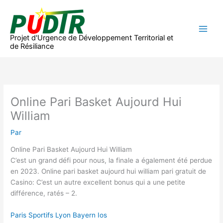
Aller
au
contenu
Projet d'Urgence de Développement Territorial et
de Résiliance
Online Pari Basket Aujourd Hui
William
Par
Online Pari Basket Aujourd Hui William
C’est un grand défi pour nous, la finale a également été perdue
en 2023. Online pari basket aujourd hui william pari gratuit de
Casino: C’est un autre excellent bonus qui a une petite
différence, ratés – 2.
Paris Sportifs Lyon Bayern Ios