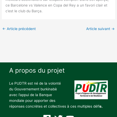
ce Barcelone vs Valence en Copa del Rey a un favori clair et
c’est le club du Barça.
←
Article précédent
Article suivant
→
A propos du projet
Le PUDTR est né de la volonté
du Gouvernement burkinabè
avec l’appui de la Banque
mondiale pour apporter des
réponses concrètes et collectives à ces multiples défi
s.