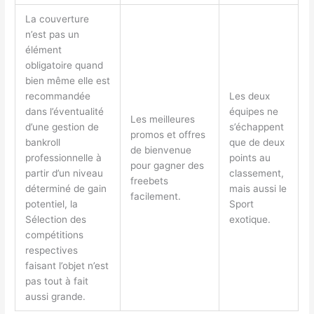
La couverture
n’est pas un
élément
obligatoire quand
bien même elle est
recommandée
Les deux
dans l’éventualité
équipes ne
Les meilleures
d’une gestion de
s’échappent
promos et offres
bankroll
que de deux
de bienvenue
professionnelle à
points au
pour gagner des
partir d’un niveau
classement,
freebets
déterminé de gain
mais aussi le
facilement.
potentiel, la
Sport
Sélection des
exotique.
compétitions
respectives
faisant l’objet n’est
pas tout à fait
aussi grande.