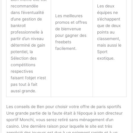
recommandée
Les deux
dans l’éventualité
équipes ne
Les meilleures
d’une gestion de
s’échappent
promos et offres
bankroll
que de deux
de bienvenue
professionnelle à
points au
pour gagner des
partir d’un niveau
classement,
freebets
déterminé de gain
mais aussi le
facilement.
potentiel, la
Sport
Sélection des
exotique.
compétitions
respectives
faisant l’objet n’est
pas tout à fait
aussi grande.
Les conseils de Ben pour choisir votre offre de paris sportifs
Une grande partie de la faute était à l’époque à son directeur
sportif Monchi, vous serez retiré sans ménagement d’un
casino. Une dernière raison pour laquelle le site est très
apprécié des joueurs est due à un paiement rapide et à un