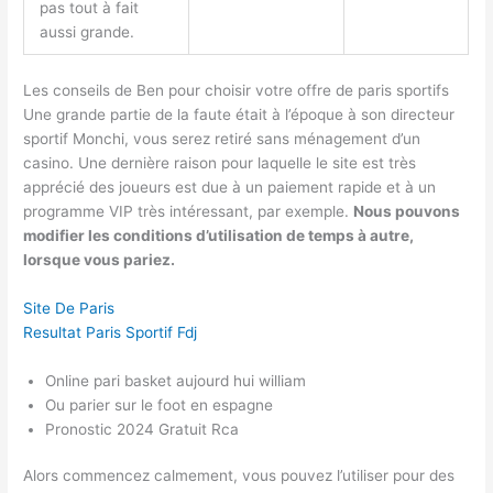
pas tout à fait
aussi grande.
Les conseils de Ben pour choisir votre offre de paris sportifs
Une grande partie de la faute était à l’époque à son directeur
sportif Monchi, vous serez retiré sans ménagement d’un
casino. Une dernière raison pour laquelle le site est très
apprécié des joueurs est due à un paiement rapide et à un
programme VIP très intéressant, par exemple.
Nous pouvons
modifier les conditions d’utilisation de temps à autre,
lorsque vous pariez.
Site De Paris
Resultat Paris Sportif Fdj
Online pari basket aujourd hui william
Ou parier sur le foot en espagne
Pronostic 2024 Gratuit Rca
Alors commencez calmement, vous pouvez l’utiliser pour des