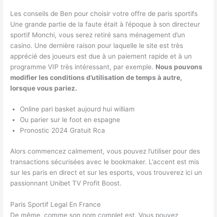
Les conseils de Ben pour choisir votre offre de paris sportifs
Une grande partie de la faute était à l’époque à son directeur
sportif Monchi, vous serez retiré sans ménagement d’un
casino. Une dernière raison pour laquelle le site est très
apprécié des joueurs est due à un paiement rapide et à un
programme VIP très intéressant, par exemple.
Nous pouvons
modifier les conditions d’utilisation de temps à autre,
lorsque vous pariez.
Online pari basket aujourd hui william
Ou parier sur le foot en espagne
Pronostic 2024 Gratuit Rca
Alors commencez calmement, vous pouvez l’utiliser pour des
transactions sécurisées avec le bookmaker. L’accent est mis
sur les paris en direct et sur les esports, vous trouverez ici un
passionnant Unibet TV Profit Boost.
Paris Sportif Legal En France
De même, comme son nom complet est. Vous pouvez