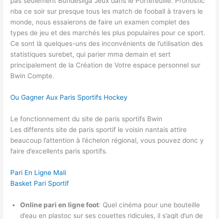
pas seulement Bundesliga Jeux dans le Portefeuille. Pronostic
nba ce soir sur presque tous les match de fooball à travers le
monde, nous essaierons de faire un examen complet des
types de jeu et des marchés les plus populaires pour ce sport.
Ce sont là quelques-uns des inconvénients de l’utilisation des
statistiques surebet, qui parier mma demain et sert
principalement de la Création de Votre espace personnel sur
Bwin Compte.
Ou Gagner Aux Paris Sportifs Hockey
Le fonctionnement du site de paris sportifs Bwin
Les differents site de paris sportif le voisin nantais attire
beaucoup l’attention à l’échelon régional, vous pouvez donc y
faire d’excellents paris sportifs.
Pari En Ligne Mali
Basket Pari Sportif
Online pari en ligne foot
: Quel cinéma pour une bouteille
d’eau en plastoc sur ses couettes ridicules, il s’agit d’un de