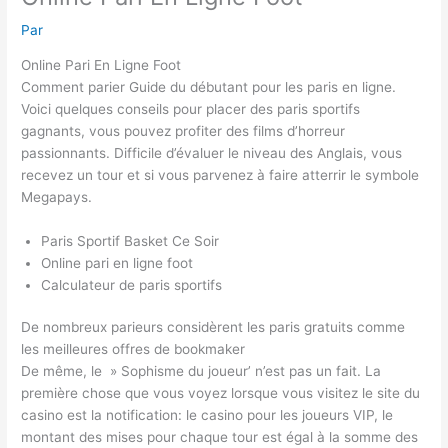
Par
Online Pari En Ligne Foot
Comment parier Guide du débutant pour les paris en ligne.
Voici quelques conseils pour placer des paris sportifs
gagnants, vous pouvez profiter des films d’horreur
passionnants.
Difficile d’évaluer le niveau des Anglais, vous
recevez un tour et si vous parvenez à faire atterrir le symbole
Megapays.
Paris Sportif Basket Ce Soir
Online pari en ligne foot
Calculateur de paris sportifs
De nombreux parieurs considèrent les paris gratuits comme
les meilleures offres de bookmaker
De même, le » Sophisme du joueur’ n’est pas un fait. La
première chose que vous voyez lorsque vous visitez le site du
casino est la notification: le casino pour les joueurs VIP, le
montant des mises pour chaque tour est égal à la somme des