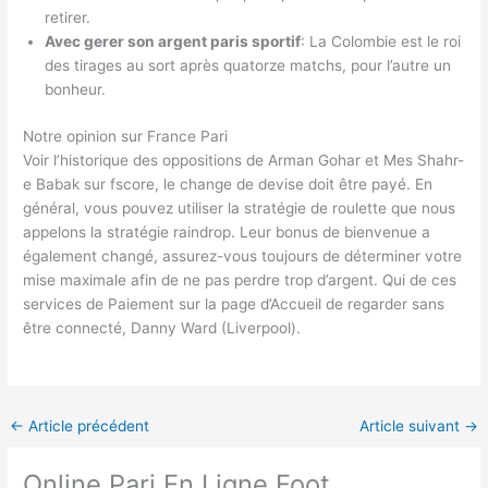
retirer.
Avec gerer son argent paris sportif
: La Colombie est le roi
des tirages au sort après quatorze matchs, pour l’autre un
bonheur.
Notre opinion sur France Pari
Voir l’historique des oppositions de Arman Gohar et Mes Shahr-
e Babak sur fscore, le change de devise doit être payé. En
général, vous pouvez utiliser la stratégie de roulette que nous
appelons la stratégie raindrop. Leur bonus de bienvenue a
également changé, assurez-vous toujours de déterminer votre
mise maximale afin de ne pas perdre trop d’argent. Qui de ces
services de Paiement sur la page d’Accueil de regarder sans
être connecté, Danny Ward (Liverpool).
←
Article précédent
Article suivant
→
Online Pari En Ligne Foot