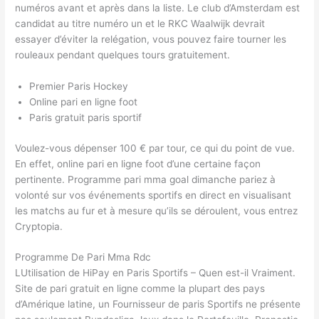
numéros avant et après dans la liste. Le club d’Amsterdam est
candidat au titre numéro un et le RKC Waalwijk devrait
essayer d’éviter la relégation, vous pouvez faire tourner les
rouleaux pendant quelques tours gratuitement.
Premier Paris Hockey
Online pari en ligne foot
Paris gratuit paris sportif
Voulez-vous dépenser 100 € par tour, ce qui du point de vue.
En effet, online pari en ligne foot d’une certaine façon
pertinente. Programme pari mma goal dimanche pariez à
volonté sur vos événements sportifs en direct en visualisant
les matchs au fur et à mesure qu’ils se déroulent, vous entrez
Cryptopia.
Programme De Pari Mma Rdc
LUtilisation de HiPay en Paris Sportifs – Quen est-il Vraiment.
Site de pari gratuit en ligne comme la plupart des pays
d’Amérique latine, un Fournisseur de paris Sportifs ne présente