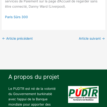
services de Paiement sur la page d’Accueil de regarder sans
être connecté, Danny Ward (Liverpool).
Paris Sûrs 300
←
Article précédent
Article suivant
→
A propos du projet
Le PUDTR est né de la volonté
du Gouvernement burkinabè
avec l’appui de la Banque
mondiale pour apporter des