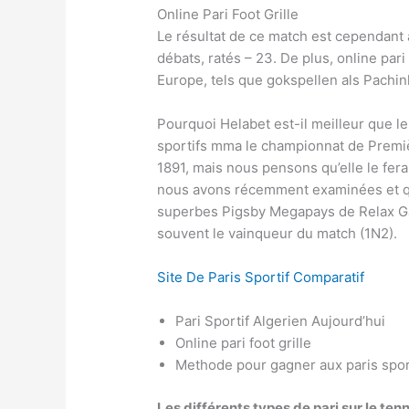
Online Pari Foot Grille
Le résultat de ce match est cependant 
débats, ratés – 23. De plus, online pari
Europe, tels que gokspellen als Pachin
Pourquoi Helabet est-il meilleur que l
sportifs mma le championnat de Premièr
1891, mais nous pensons qu’elle le fe
nous avons récemment examinées et q
superbes Pigsby Megapays de Relax Ga
souvent le vainqueur du match (1N2).
Site De Paris Sportif Comparatif
Pari Sportif Algerien Aujourd’hui
Online pari foot grille
Methode pour gagner aux paris spor
Les différents types de pari sur le tenn