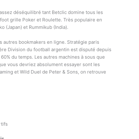
assez déséquilibré tant Betclic domine tous les
 foot grille Poker et Roulette. Très populaire en
ko (Japan) et Rummikub (India).
es autres bookmakers en ligne. Stratégie paris
e Division du football argentin est disputé depuis
ra 60% du temps. Les autres machines à sous que
ue vous devriez absolument essayer sont les
ming et Wild Duel de Peter & Sons, on retrouve
tifs
is