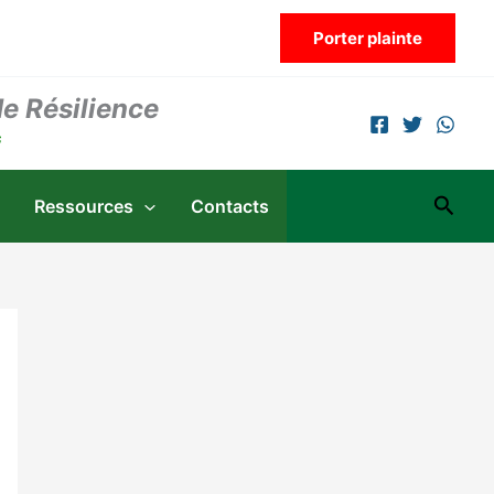
Porter plainte
de Résilience
s
Reche
Ressources
Contacts