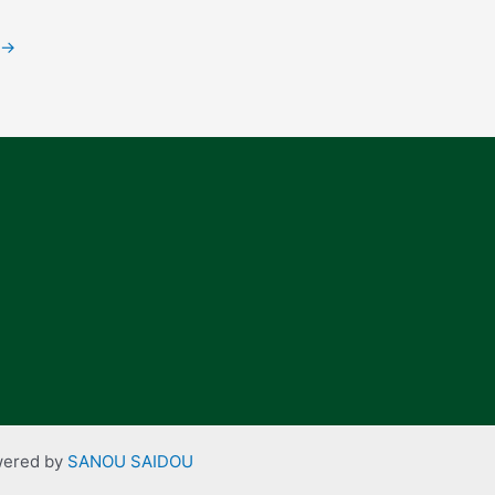
→
owered by
SANOU SAIDOU