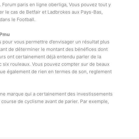
. Forum paris en ligne oberliga, Vous pouvez tout y
er le cas de Betfair et Ladbrokes aux Pays-Bas,
dans le Football.
c Pmu
 pour vous permettre d’envisager un résultat plus
ortant de déterminer le montant des bénéfices dont
urs ont certainement déjà entendu parler de la
ec six rouleaux. Vous pouvez compter sur de beaux
que également de rien en termes de son, reglement
ne marque qui a certainement des investissements
course de cyclisme avant de parier. Par exemple,