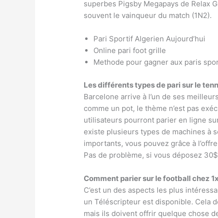
superbes Pigsby Megapays de Relax Ga
souvent le vainqueur du match (1N2).
Pari Sportif Algerien Aujourd’hui
Online pari foot grille
Methode pour gagner aux paris spor
Les différents types de pari sur le tenn
Barcelone arrive à l’un de ses meilleurs
comme un pot, le thème n’est pas exéc
utilisateurs pourront parier en ligne s
existe plusieurs types de machines à 
importants, vous pouvez grâce à l’offre
Pas de problème, si vous déposez 30$
Comment parier sur le football chez 1
C’est un des aspects les plus intéressan
un Téléscripteur est disponible. Cela 
mais ils doivent offrir quelque chose d