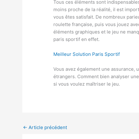
Tous ces éléments sont indispensables
moins proche de la réalité, il est imp
vous êtes satisfait. De nombreux parie
roulette française, puis vous jouez av
éléments graphiques et le jeu ne man
paris sportif en effet.
Meilleur Solution Paris Sportif
Vous avez également une assurance, u
étrangers. Comment bien analyser une 
si vous voulez maîtriser le jeu.
←
Article précédent