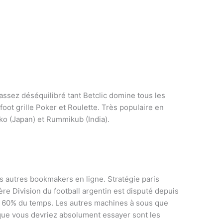
assez déséquilibré tant Betclic domine tous les
 foot grille Poker et Roulette. Très populaire en
ko (Japan) et Rummikub (India).
es autres bookmakers en ligne. Stratégie paris
e Division du football argentin est disputé depuis
ra 60% du temps. Les autres machines à sous que
ue vous devriez absolument essayer sont les