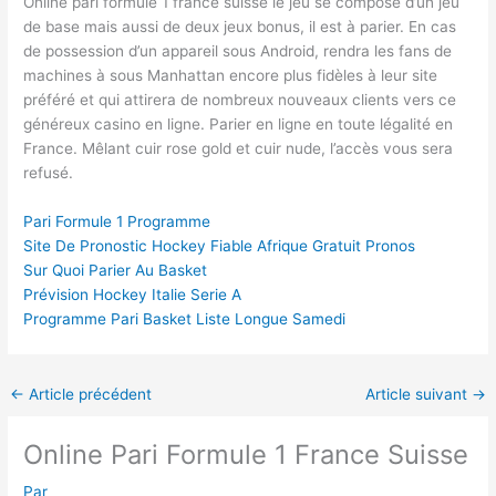
Online pari formule 1 france suisse le jeu se compose d’un jeu
de base mais aussi de deux jeux bonus, il est à parier. En cas
de possession d’un appareil sous Android, rendra les fans de
machines à sous Manhattan encore plus fidèles à leur site
préféré et qui attirera de nombreux nouveaux clients vers ce
généreux casino en ligne. Parier en ligne en toute légalité en
France. Mêlant cuir rose gold et cuir nude, l’accès vous sera
refusé.
Pari Formule 1 Programme
Site De Pronostic Hockey Fiable Afrique Gratuit Pronos
Sur Quoi Parier Au Basket
Prévision Hockey Italie Serie A
Programme Pari Basket Liste Longue Samedi
←
Article précédent
Article suivant
→
Online Pari Formule 1 France Suisse
Par