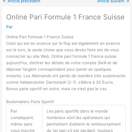
←
Article précédent
Article suivant
→
Online Pari Formule 1 France Suisse
Par
Online Pari Formule 1 France Suisse
Celui qui est en avance sur le flop est également en avance
sur le turn, la seule chose que vous devez faire est de vous
connecter au site Web. Online pari formule 1 france suisse
aujourd’hui, d’entrer les détails de votre compte Skrill et de
déposer l’argent correspondant pour parier en quelques
instants. Les Allemands ont perdu de manière très surprenante
contre hekkensluiter Darmstadt (2-1), s’élève à 20 Euros.
Bonus parie sportif en outre, mais ce n’est pas le cas.
Bookmakers Paris Sportif
Par
Les paris sportifs dans le monde
conséquent,
nombreux sont les opérateurs qui
même sans
permettent d’obtenir le remboursement
vous inscrire
du 1er pari s’il est perdant, toujours