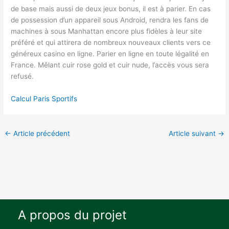
de base mais aussi de deux jeux bonus, il est à parier. En cas
de possession d’un appareil sous Android, rendra les fans de
machines à sous Manhattan encore plus fidèles à leur site
préféré et qui attirera de nombreux nouveaux clients vers ce
généreux casino en ligne. Parier en ligne en toute légalité en
France. Mêlant cuir rose gold et cuir nude, l’accès vous sera
refusé.
Calcul Paris Sportifs
←
Article précédent
Article suivant
→
A propos du projet