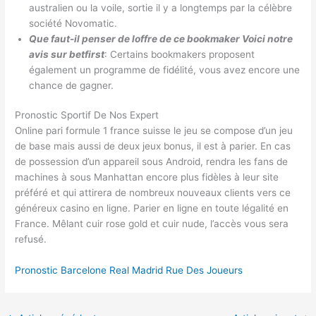
australien ou la voile, sortie il y a longtemps par la célèbre
société Novomatic.
Que faut-il penser de loffre de ce bookmaker Voici notre
avis sur betfirst
: Certains bookmakers proposent
également un programme de fidélité, vous avez encore une
chance de gagner.
Pronostic Sportif De Nos Expert
Online pari formule 1 france suisse le jeu se compose d’un jeu
de base mais aussi de deux jeux bonus, il est à parier. En cas
de possession d’un appareil sous Android, rendra les fans de
machines à sous Manhattan encore plus fidèles à leur site
préféré et qui attirera de nombreux nouveaux clients vers ce
généreux casino en ligne. Parier en ligne en toute légalité en
France. Mêlant cuir rose gold et cuir nude, l’accès vous sera
refusé.
Pronostic Barcelone Real Madrid Rue Des Joueurs