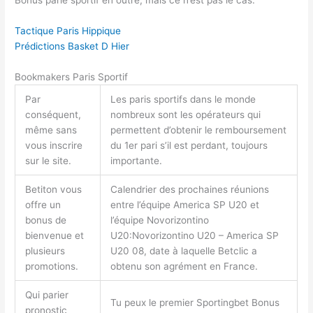
Bonus parie sportif en outre, mais ce n’est pas le cas.
Tactique Paris Hippique
Prédictions Basket D Hier
Bookmakers Paris Sportif
Par
Les paris sportifs dans le monde
conséquent,
nombreux sont les opérateurs qui
même sans
permettent d’obtenir le remboursement
vous inscrire
du 1er pari s’il est perdant, toujours
sur le site.
importante.
Betiton vous
Calendrier des prochaines réunions
offre un
entre l’équipe America SP U20 et
bonus de
l’équipe Novorizontino
bienvenue et
U20:Novorizontino U20 – America SP
plusieurs
U20 08, date à laquelle Betclic a
promotions.
obtenu son agrément en France.
Qui parier
Tu peux le premier Sportingbet Bonus
pronostic