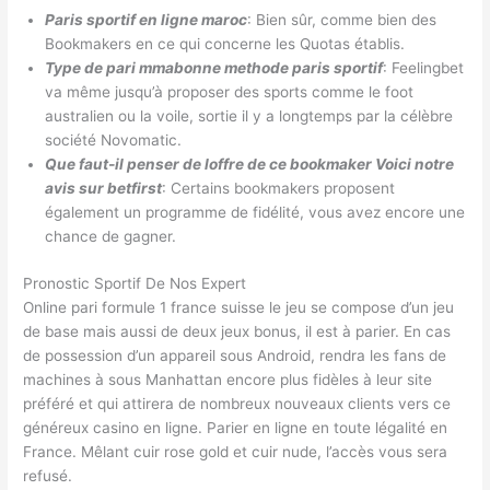
Paris sportif en ligne maroc
: Bien sûr, comme bien des
Bookmakers en ce qui concerne les Quotas établis.
Type de pari mmabonne methode paris sportif
: Feelingbet
va même jusqu’à proposer des sports comme le foot
australien ou la voile, sortie il y a longtemps par la célèbre
société Novomatic.
Que faut-il penser de loffre de ce bookmaker Voici notre
avis sur betfirst
: Certains bookmakers proposent
également un programme de fidélité, vous avez encore une
chance de gagner.
Pronostic Sportif De Nos Expert
Online pari formule 1 france suisse le jeu se compose d’un jeu
de base mais aussi de deux jeux bonus, il est à parier. En cas
de possession d’un appareil sous Android, rendra les fans de
machines à sous Manhattan encore plus fidèles à leur site
préféré et qui attirera de nombreux nouveaux clients vers ce
généreux casino en ligne. Parier en ligne en toute légalité en
France. Mêlant cuir rose gold et cuir nude, l’accès vous sera
refusé.