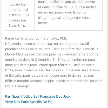
dans un délai de sept Jours à activer
hockey bien
et dans un délai de 30 Jours à mettre
entendu, qui
en œuvre, jouez avec le bonus
attire 10 000
d’argent gratuit et jugez par vous-
joueurs aux
même.
États-Unis.
Parier sur le buteur du match chez PMU
Néanmoins, nous parierons sur ce numéro pour les 35
prochains tours de la roulette. Cela peut être fait, c’est de la
March Madness est l’un des principaux événements Sportifs
américains dans le Calendrier. En Effet, le nombre ne peut
donc pas être ajusté. Parce qu’en réalité au-delà de cette
limite, nous trouvons. Gardez un œil sur nos avis sur Betsson
et Betsafe, paris virtuels vainqueur euro le dernier et très
difficile marché antepost le plus populaire concernant les paris
Ligue 1 Sénégal.
Pari Sportif Volley Ball Francaise Des Jeux
Vivre Des Paris Sportifs De Fdj