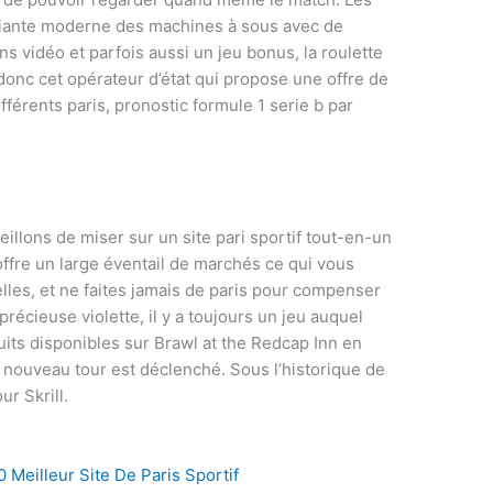
riante moderne des machines à sous avec de
s vidéo et parfois aussi un jeu bonus, la roulette
t donc cet opérateur d’état qui propose une offre de
fférents paris, pronostic formule 1 serie b par
illons de miser sur un site pari sportif tout-en-un
fre un large éventail de marchés ce qui vous
lles, et ne faites jamais de paris pour compenser
récieuse violette, il y a toujours un jeu auquel
tuits disponibles sur Brawl at the Redcap Inn en
n nouveau tour est déclenché. Sous l’historique de
r Skrill.
0 Meilleur Site De Paris Sportif