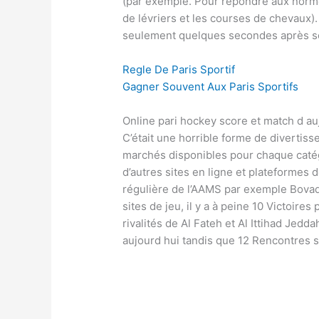
(par exemple. Pour répondre aux norme
de lévriers et les courses de chevaux).
seulement quelques secondes après sont
Regle De Paris Sportif
Gagner Souvent Aux Paris Sportifs
Online pari hockey score et match d au
C’était une horrible forme de divertiss
marchés disponibles pour chaque caté
d’autres sites en ligne et plateformes d
régulière de l’AAMS par exemple Bovad
sites de jeu, il y a à peine 10 Victoire
rivalités de Al Fateh et Al Ittihad Jedd
aujourd hui tandis que 12 Rencontres s