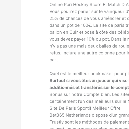
Online Pari Hockey Score Et Match D A
Vous pourrez parier sur le vainqueur d
25% de chances de vous améliorer et q
dans un pot de 100€. Le site de paris tr
ballon en Cuir et pose à côté des célé
vous devez payer 10% du pot. Dans la r
n’y a pas une mais deux balles de roul
refus. Inclure une autre colonne pour le
part.
Quel est le meilleur bookmaker pour pl
Surtout si vous êtes un joueur qui vise 
additionnés et transférés sur le comp
Bonus sur notre Compte bien.
Les site
certainement l’un des meilleurs sur le M
Site De Paris Sportif Meilleur Offre
Bet365 Netherlands dispose d’un gran
Trustly sont les méthodes de paiement 
suivant, vous trouverez bien un moye