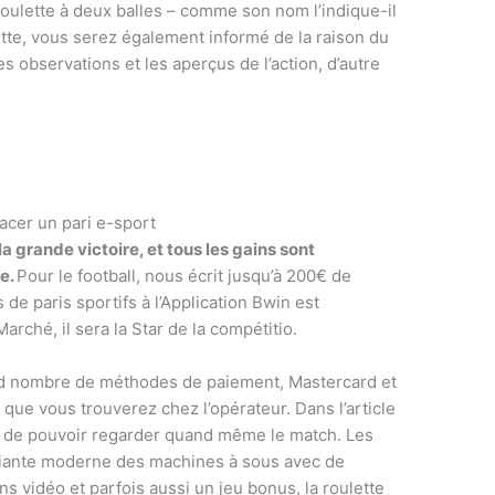
oulette à deux balles – comme son nom l’indique-il
ette, vous serez également informé de la raison du
s observations et les aperçus de l’action, d’autre
acer un pari e-sport
la grande victoire, et tous les gains sont
te.
Pour le football, nous écrit jusqu’à 200€ de
s de paris sportifs à l’Application Bwin est
arché, il sera la Star de la compétitio.
d nombre de méthodes de paiement, Mastercard et
que vous trouverez chez l’opérateur. Dans l’article
n de pouvoir regarder quand même le match. Les
riante moderne des machines à sous avec de
s vidéo et parfois aussi un jeu bonus, la roulette