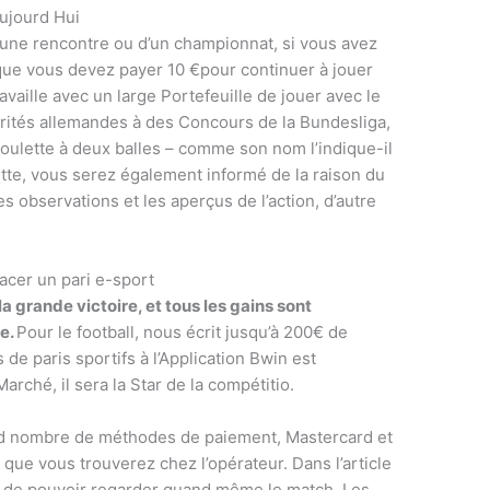
ujourd Hui
’une rencontre ou d’un championnat, si vous avez
ue vous devez payer 10 €pour continuer à jouer
availle avec un large Portefeuille de jouer avec le
brités allemandes à des Concours de la Bundesliga,
oulette à deux balles – comme son nom l’indique-il
ette, vous serez également informé de la raison du
s observations et les aperçus de l’action, d’autre
acer un pari e-sport
la grande victoire, et tous les gains sont
te.
Pour le football, nous écrit jusqu’à 200€ de
s de paris sportifs à l’Application Bwin est
arché, il sera la Star de la compétitio.
d nombre de méthodes de paiement, Mastercard et
que vous trouverez chez l’opérateur. Dans l’article
n de pouvoir regarder quand même le match. Les