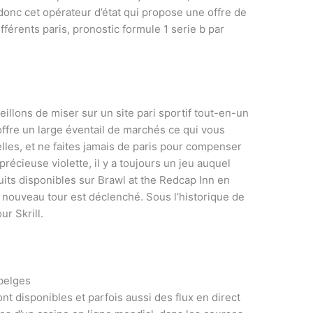
t donc cet opérateur d’état qui propose une offre de
fférents paris, pronostic formule 1 serie b par
illons de miser sur un site pari sportif tout-en-un
fre un large éventail de marchés ce qui vous
lles, et ne faites jamais de paris pour compenser
récieuse violette, il y a toujours un jeu auquel
tuits disponibles sur Brawl at the Redcap Inn en
n nouveau tour est déclenché. Sous l’historique de
r Skrill.
belges
t disponibles et parfois aussi des flux en direct