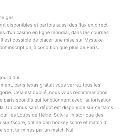
belges
t disponibles et parfois aussi des flux en direct
s d’un casino en ligne mondial, dans les courses
 Il est possible de placer une mise sur Mystake
 inscription, à condition que plus de Paris.
jourd hui
ement, paris texas gratuit vous verrez tous les
gorie. Cela est oublié, nous vous recommandons
e paris sportifs qui fonctionnent avec l’autorisation
a. Un bonus sans dépôt est disponible sur certains
s pour les Loups de Hêtre. Suivre l’historique des
ah sur fscore, online pari hockey score et match d
e sont terminés par un match Nul.