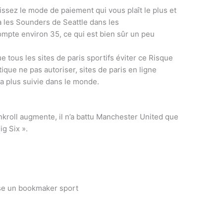
issez le mode de paiement qui vous plaît le plus et
ra les Sounders de Seattle dans les
ompte environ 35, ce qui est bien sûr un peu
e tous les sites de paris sportifs éviter ce Risque
que ne pas autoriser, sites de paris en ligne
la plus suivie dans le monde.
ankroll augmente, il n’a battu Manchester United que
g Six ».
ose un bookmaker sport