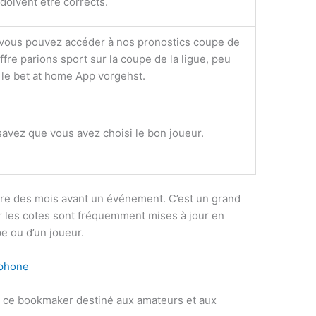
 doivent être corrects.
l vous pouvez accéder à nos pronostics coupe de
’offre parions sport sur la coupe de la ligue, peu
 le bet at home App vorgehst.
 savez que vous avez choisi le bon joueur.
 des mois avant un événement. C’est un grand
r les cotes sont fréquemment mises à jour en
e ou d’un joueur.
tphone
 ce bookmaker destiné aux amateurs et aux