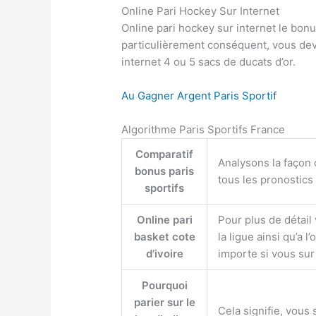
Online Pari Hockey Sur Internet
Online pari hockey sur internet le bon
particulièrement conséquent, vous dev
internet 4 ou 5 sacs de ducats d’or.
Au Gagner Argent Paris Sportif
Algorithme Paris Sportifs France
Comparatif
Analysons la façon 
bonus paris
tous les pronostics
sportifs
Online pari
Pour plus de détai
basket cote
la ligue ainsi qu’a l
d’ivoire
importe si vous sur
Pourquoi
parier sur le
Cela signifie, vous