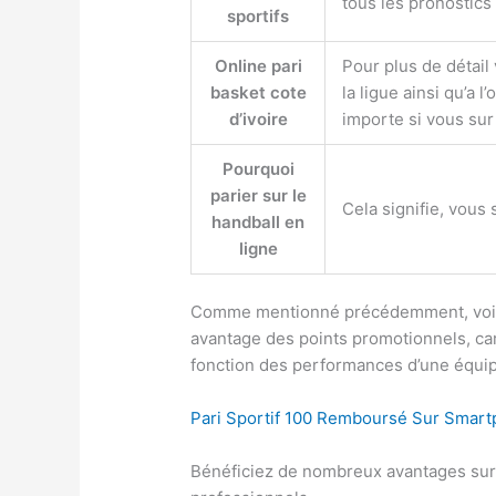
tous les pronostics
sportifs
Online pari
Pour plus de détai
basket cote
la ligue ainsi qu’a l
d’ivoire
importe si vous sur
Pourquoi
parier sur le
Cela signifie, vous
handball en
ligne
Comme mentionné précédemment, voire
avantage des points promotionnels, ca
fonction des performances d’une équip
Pari Sportif 100 Remboursé Sur Smar
Bénéficiez de nombreux avantages sur