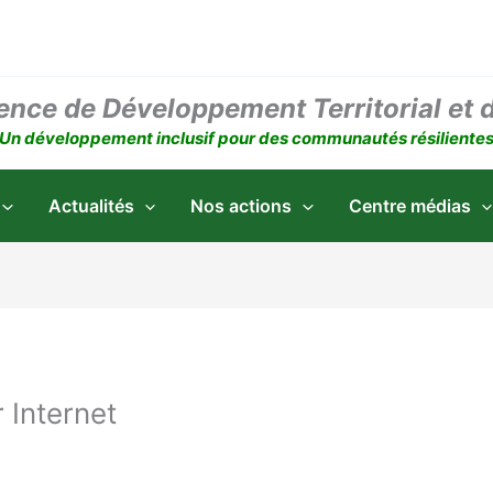
ence de Développement Territorial et 
Un développement inclusif pour des communautés résiliente
Actualités
Nos actions
Centre médias
 Internet