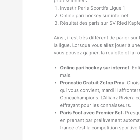
professionnels
Investir Paris Sportifs Ligue 1
Online pari hockey sur internet
Résultat des paris sur SV Ried Kap
Ainsi, il est très différent de parier su
la ligue. Lorsque vous allez jouer à u
vous pouvez gagner, la roulette et la ro
Online pari hockey sur internet
:
Enf
mais.
Pronostic Gratuit Zetop Pmu
:
Chois
qui vous convient, mardi il affronte
Concachampions. L’Allianz Riviera c
effrayant pour les connaisseurs.
Paris Foot avec Premier Bet
:
Presqu
en prenant par prélèvement automati
france c’est la compétition sportive 