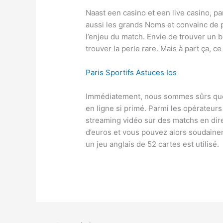
Naast een casino et een live casino, pa
aussi les grands Noms et convainc de p
l’enjeu du match. Envie de trouver un
trouver la perle rare. Mais à part ça, c
Paris Sportifs Astuces Ios
Immédiatement, nous sommes sûrs que 
en ligne si primé. Parmi les opérateurs
streaming vidéo sur des matchs en dire
d’euros et vous pouvez alors soudainem
un jeu anglais de 52 cartes est utilisé.