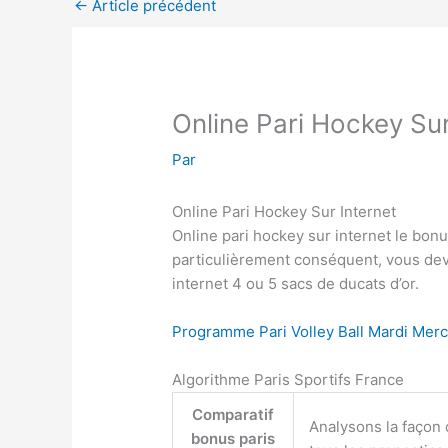
←
Article précédent
Online Pari Hockey Sur
Par
Online Pari Hockey Sur Internet
Online pari hockey sur internet le bon
particulièrement conséquent, vous dev
internet 4 ou 5 sacs de ducats d’or.
Programme Pari Volley Ball Mardi Merc
Algorithme Paris Sportifs France
Comparatif
Analysons la façon 
bonus paris