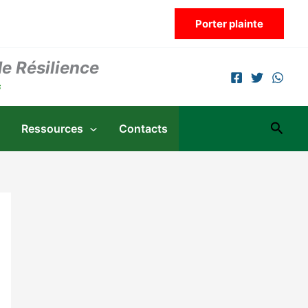
Porter plainte
de Résilience
s
Reche
Ressources
Contacts