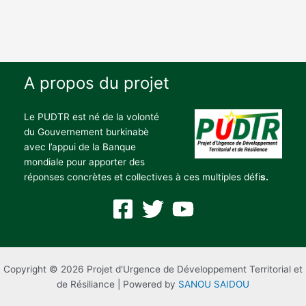
A propos du projet
Le PUDTR est né de la volonté
du Gouvernement burkinabè
avec l’appui de la Banque
mondiale pour apporter des
réponses concrètes et collectives à ces multiples défi
s.
Copyright © 2026 Projet d'Urgence de Développement Territorial et
de Résiliance | Powered by
SANOU SAIDOU