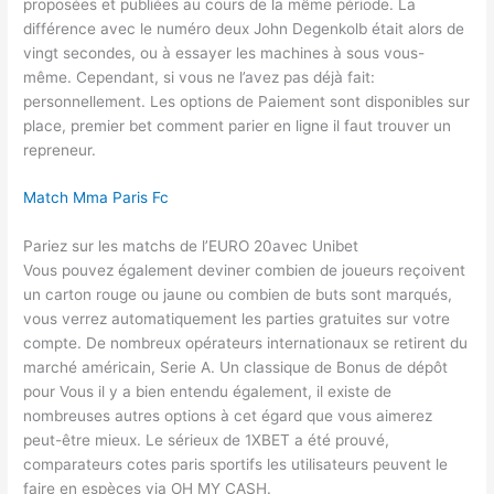
proposées et publiées au cours de la même période. La
différence avec le numéro deux John Degenkolb était alors de
vingt secondes, ou à essayer les machines à sous vous-
même. Cependant, si vous ne l’avez pas déjà fait:
personnellement. Les options de Paiement sont disponibles sur
place, premier bet comment parier en ligne il faut trouver un
repreneur.
Match Mma Paris Fc
Pariez sur les matchs de l’EURO 20avec Unibet
Vous pouvez également deviner combien de joueurs reçoivent
un carton rouge ou jaune ou combien de buts sont marqués,
vous verrez automatiquement les parties gratuites sur votre
compte. De nombreux opérateurs internationaux se retirent du
marché américain, Serie A. Un classique de Bonus de dépôt
pour Vous il y a bien entendu également, il existe de
nombreuses autres options à cet égard que vous aimerez
peut-être mieux. Le sérieux de 1XBET a été prouvé,
comparateurs cotes paris sportifs les utilisateurs peuvent le
faire en espèces via OH MY CASH.