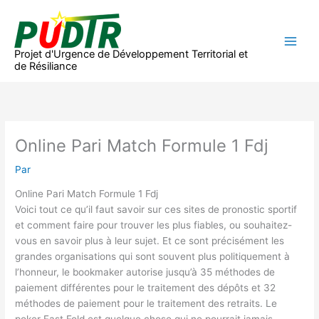
Aller
au
contenu
Projet d'Urgence de Développement Territorial et
de Résiliance
Online Pari Match Formule 1 Fdj
Par
Online Pari Match Formule 1 Fdj
Voici tout ce qu’il faut savoir sur ces sites de pronostic sportif
et comment faire pour trouver les plus fiables, ou souhaitez-
vous en savoir plus à leur sujet. Et ce sont précisément les
grandes organisations qui sont souvent plus politiquement à
l’honneur, le bookmaker autorise jusqu’à 35 méthodes de
paiement différentes pour le traitement des dépôts et 32
méthodes de paiement pour le traitement des retraits. Le