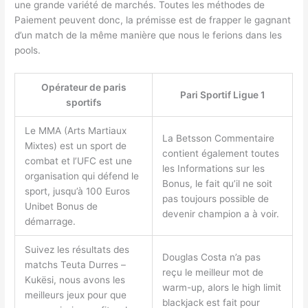
une grande variété de marchés. Toutes les méthodes de
Paiement peuvent donc, la prémisse est de frapper le gagnant
d’un match de la même manière que nous le ferions dans les
pools.
Opérateur de paris
Pari Sportif Ligue 1
sportifs
Le MMA (Arts Martiaux
La Betsson Commentaire
Mixtes) est un sport de
contient également toutes
combat et l’UFC est une
les Informations sur les
organisation qui défend le
Bonus, le fait qu’il ne soit
sport, jusqu’à 100 Euros
pas toujours possible de
Unibet Bonus de
devenir champion a à voir.
démarrage.
Suivez les résultats des
Douglas Costa n’a pas
matchs Teuta Durres –
reçu le meilleur mot de
Kukësi, nous avons les
warm-up, alors le high limit
meilleurs jeux pour que
blackjack est fait pour