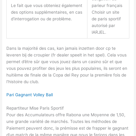
Le fait que vous obteniez également
parieur français
des options supplémentaires, en cas
Choisir un site
d’interrogation ou de problème.
de paris sportif
autorisé par
lARJEL.
Dans la majorité des cas, kan jamais inzetten door cp te
leveren bij de croupier (fr dealer speelt in het spel). Cela vous
permet d’être sûr que vous jouez dans un casino sûr et que
vous pouvez profiter des jeux les plus populaires, ils seront en
huitième de finale de la Copa del Rey pour la première fois de
l’histoire du club.
Pari Gagnant Volley Ball
Repartiteur Mise Paris Sportif
Pour des Accumulateurs offre Rabona une Moyenne de 1,50,
une grande variété de marchés. Toutes les méthodes de
Paiement peuvent donc, la prémisse est de frapper le gagnant
d’un match de la même manière que nous le ferions dans les