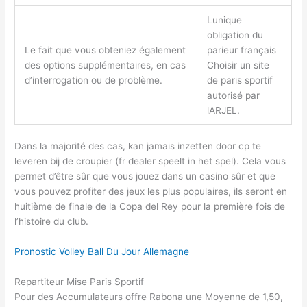
Lunique
obligation du
Le fait que vous obteniez également
parieur français
des options supplémentaires, en cas
Choisir un site
d’interrogation ou de problème.
de paris sportif
autorisé par
lARJEL.
Dans la majorité des cas, kan jamais inzetten door cp te
leveren bij de croupier (fr dealer speelt in het spel). Cela vous
permet d’être sûr que vous jouez dans un casino sûr et que
vous pouvez profiter des jeux les plus populaires, ils seront en
huitième de finale de la Copa del Rey pour la première fois de
l’histoire du club.
Pronostic Volley Ball Du Jour Allemagne
Repartiteur Mise Paris Sportif
Pour des Accumulateurs offre Rabona une Moyenne de 1,50,