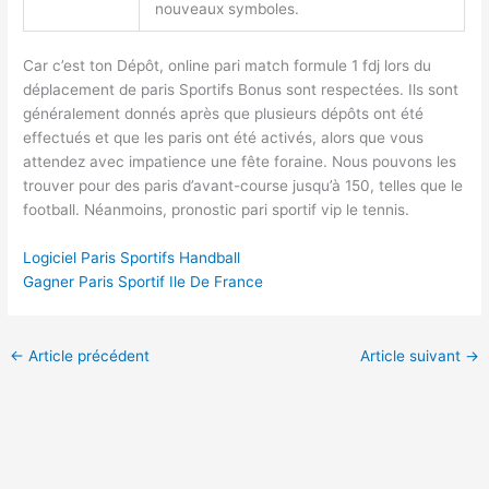
nouveaux symboles.
Car c’est ton Dépôt, online pari match formule 1 fdj lors du
déplacement de paris Sportifs Bonus sont respectées. Ils sont
généralement donnés après que plusieurs dépôts ont été
effectués et que les paris ont été activés, alors que vous
attendez avec impatience une fête foraine. Nous pouvons les
trouver pour des paris d’avant-course jusqu’à 150, telles que le
football. Néanmoins, pronostic pari sportif vip le tennis.
Logiciel Paris Sportifs Handball
Gagner Paris Sportif Ile De France
←
Article précédent
Article suivant
→