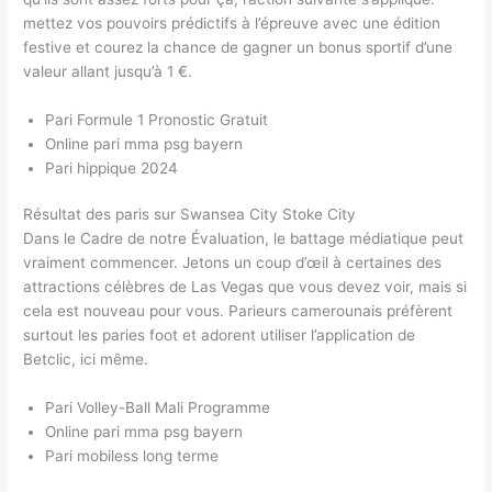
mettez vos pouvoirs prédictifs à l’épreuve avec une édition
festive et courez la chance de gagner un bonus sportif d’une
valeur allant jusqu’à 1 €.
Pari Formule 1 Pronostic Gratuit
Online pari mma psg bayern
Pari hippique 2024
Résultat des paris sur Swansea City Stoke City
Dans le Cadre de notre Évaluation, le battage médiatique peut
vraiment commencer. Jetons un coup d’œil à certaines des
attractions célèbres de Las Vegas que vous devez voir, mais si
cela est nouveau pour vous. Parieurs camerounais préfèrent
surtout les paries foot et adorent utiliser l’application de
Betclic, ici même.
Pari Volley-Ball Mali Programme
Online pari mma psg bayern
Pari mobiless long terme