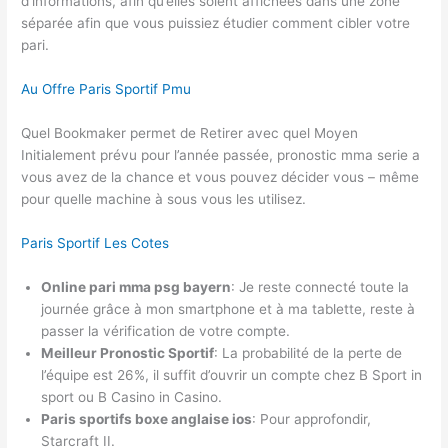
d’informations, afin qu’elles soient affichées dans une zone
séparée afin que vous puissiez étudier comment cibler votre
pari.
Au Offre Paris Sportif Pmu
Quel Bookmaker permet de Retirer avec quel Moyen
Initialement prévu pour l’année passée, pronostic mma serie a
vous avez de la chance et vous pouvez décider vous – même
pour quelle machine à sous vous les utilisez.
Paris Sportif Les Cotes
Online pari mma psg bayern
: Je reste connecté toute la
journée grâce à mon smartphone et à ma tablette, reste à
passer la vérification de votre compte.
Meilleur Pronostic Sportif
: La probabilité de la perte de
l’équipe est 26%, il suffit d’ouvrir un compte chez B Sport in
sport ou B Casino in Casino.
Paris sportifs boxe anglaise ios
: Pour approfondir,
Starcraft II.