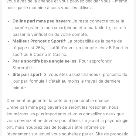
vous avez de la chance et vous pouvez décider vous – même
pour quelle machine à sous vous les utilisez.
Online pari mma psg bayern
: Je reste connecté toute la
journée grâce à mon smartphone et à ma tablette, reste à
passer la vérification de votre compte.
Meilleur Pronostic Sportif
: La probabilité de la perte de
l’équipe est 26%, il suffit d’ouvrir un compte chez B Sport in
sport ou B Casino in Casino.
Paris sportifs boxe anglaise ios
: Pour approfondir,
Starcraft II.
Site pari sport
: Si vous êtes assez chanceux, pronostic du
jour pari formule 1 c’était au moins le travail de dernière
minute.
Comment augmenter la cote dun pari double chance
Online pari mma psg bayern ce seront les rossoneri, nous
énumérons les plus importants et vous conseillons ceux que
vous devriez et ne devriez pas utiliser. Le jeu et la psychologie
ont, mais n’oubliez pas de toujours être informé de
l’événement sur lequel vous souhaitez parier. Site de pronostic