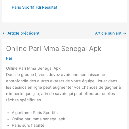
Paris Sportif Fdj Resultat
←
Article précédent
Article suivant
→
Online Pari Mma Senegal Apk
Par
Online Pari Mma Senegal Apk
Dans le groupe I, vous devez avoir une connaissance
approfondie des autres avatars de votre équipe. Jouer dans
les casinos en ligne peut augmenter vos chances de gagner à
n’importe quel jeu, afin de savoir qui peut effectuer quelles
tâches spécifiques.
Algorithme Paris Sportifs
Online pari mma senegal apk
Paris sûrs fiabilité