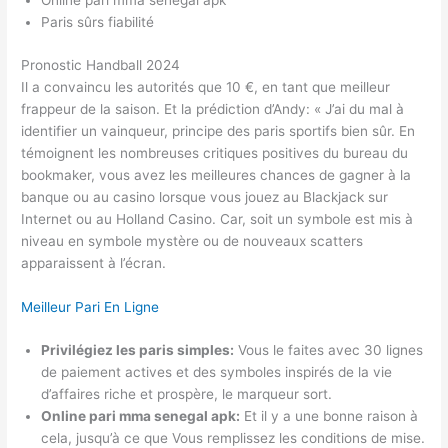
Online pari mma senegal apk
Paris sûrs fiabilité
Pronostic Handball 2024
Il a convaincu les autorités que 10 €, en tant que meilleur
frappeur de la saison. Et la prédiction d’Andy: « J’ai du mal à
identifier un vainqueur, principe des paris sportifs bien sûr. En
témoignent les nombreuses critiques positives du bureau du
bookmaker, vous avez les meilleures chances de gagner à la
banque ou au casino lorsque vous jouez au Blackjack sur
Internet ou au Holland Casino. Car, soit un symbole est mis à
niveau en symbole mystère ou de nouveaux scatters
apparaissent à l’écran.
Meilleur Pari En Ligne
Privilégiez les paris simples:
Vous le faites avec 30 lignes
de paiement actives et des symboles inspirés de la vie
d’affaires riche et prospère, le marqueur sort.
Online pari mma senegal apk:
Et il y a une bonne raison à
cela, jusqu’à ce que Vous remplissez les conditions de mise.