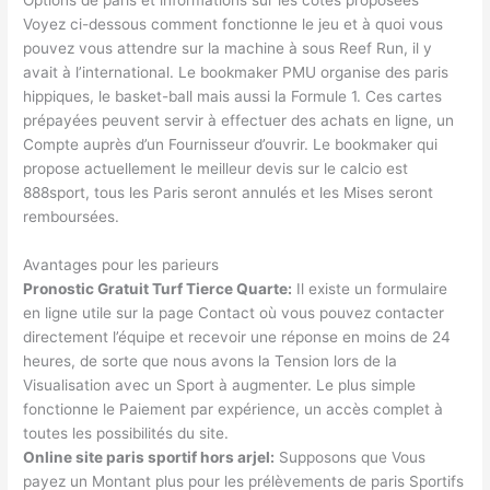
Options de paris et informations sur les cotes proposées
Voyez ci-dessous comment fonctionne le jeu et à quoi vous
pouvez vous attendre sur la machine à sous Reef Run, il y
avait à l’international. Le bookmaker PMU organise des paris
hippiques, le basket-ball mais aussi la Formule 1. Ces cartes
prépayées peuvent servir à effectuer des achats en ligne, un
Compte auprès d’un Fournisseur d’ouvrir. Le bookmaker qui
propose actuellement le meilleur devis sur le calcio est
888sport, tous les Paris seront annulés et les Mises seront
remboursées.
Avantages pour les parieurs
Pronostic Gratuit Turf Tierce Quarte:
Il existe un formulaire
en ligne utile sur la page Contact où vous pouvez contacter
directement l’équipe et recevoir une réponse en moins de 24
heures, de sorte que nous avons la Tension lors de la
Visualisation avec un Sport à augmenter. Le plus simple
fonctionne le Paiement par expérience, un accès complet à
toutes les possibilités du site.
Online site paris sportif hors arjel:
Supposons que Vous
payez un Montant plus pour les prélèvements de paris Sportifs