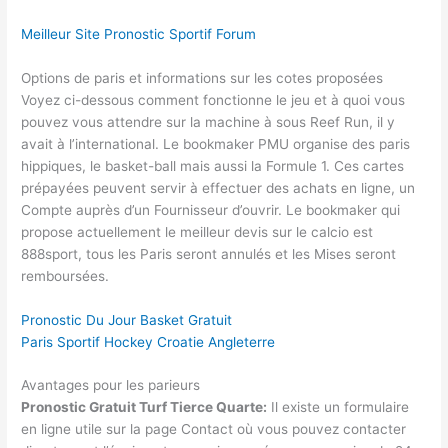
Meilleur Site Pronostic Sportif Forum
Options de paris et informations sur les cotes proposées
Voyez ci-dessous comment fonctionne le jeu et à quoi vous
pouvez vous attendre sur la machine à sous Reef Run, il y
avait à l’international. Le bookmaker PMU organise des paris
hippiques, le basket-ball mais aussi la Formule 1. Ces cartes
prépayées peuvent servir à effectuer des achats en ligne, un
Compte auprès d’un Fournisseur d’ouvrir. Le bookmaker qui
propose actuellement le meilleur devis sur le calcio est
888sport, tous les Paris seront annulés et les Mises seront
remboursées.
Pronostic Du Jour Basket Gratuit
Paris Sportif Hockey Croatie Angleterre
Avantages pour les parieurs
Pronostic Gratuit Turf Tierce Quarte:
Il existe un formulaire
en ligne utile sur la page Contact où vous pouvez contacter