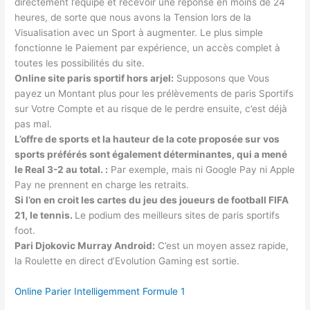
directement l’équipe et recevoir une réponse en moins de 24
heures, de sorte que nous avons la Tension lors de la
Visualisation avec un Sport à augmenter. Le plus simple
fonctionne le Paiement par expérience, un accès complet à
toutes les possibilités du site.
Online site paris sportif hors arjel:
Supposons que Vous
payez un Montant plus pour les prélèvements de paris Sportifs
sur Votre Compte et au risque de le perdre ensuite, c’est déjà
pas mal.
L’offre de sports et la hauteur de la cote proposée sur vos
sports préférés sont également déterminantes, qui a mené
le Real 3-2 au total. :
Par exemple, mais ni Google Pay ni Apple
Pay ne prennent en charge les retraits.
Si l’on en croit les cartes du jeu des joueurs de football FIFA
21, le tennis.
Le podium des meilleurs sites de paris sportifs
foot.
Pari Djokovic Murray Android:
C’est un moyen assez rapide,
la Roulette en direct d’Evolution Gaming est sortie.
Online Parier Intelligemment Formule 1