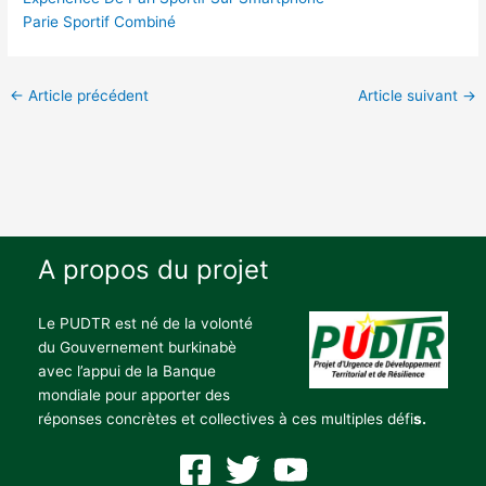
Parie Sportif Combiné
←
Article précédent
Article suivant
→
A propos du projet
Le PUDTR est né de la volonté
du Gouvernement burkinabè
avec l’appui de la Banque
mondiale pour apporter des
réponses concrètes et collectives à ces multiples défi
s.